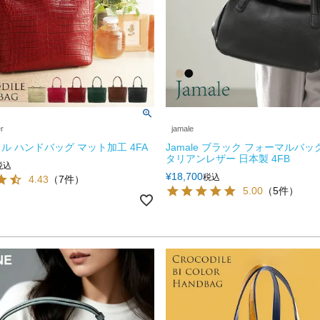
er
jamale
ル ハンドバッグ マット加工 4FA
Jamale ブラック フォーマルバッ
タリアンレザー 日本製 4FB
税込
¥
18,700
税込
4.43
（7件）
5.00
（5件）