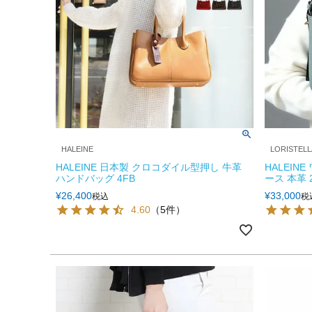
HALEINE
LORISTELL
HALEINE 日本製 クロコダイル型押し 牛革
HALEIN
ハンドバッグ 4FB
ース 本革 2W
¥
26,400
¥
33,000
税込
税
4.60
（5件）