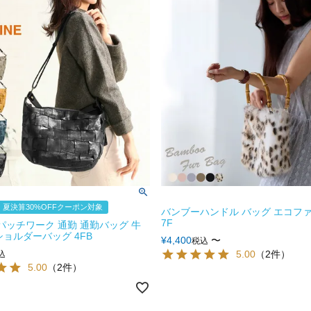
夏決算30%OFFクーポン対象
バンブーハンドル バッグ エコフ
7F
E パッチワーク 通勤 通勤バッグ 牛
 ショルダーバッグ 4FB
¥
4,400
〜
税込
5.00
（2件）
込
5.00
（2件）