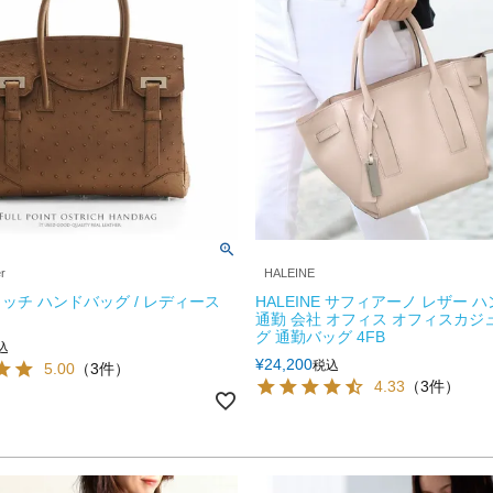
er
HALEINE
ッチ ハンドバッグ / レディース
HALEINE サフィアーノ レザー 
通勤 会社 オフィス オフィスカジ
グ 通勤バッグ 4FB
込
¥
24,200
税込
5.00
（3件）
4.33
（3件）