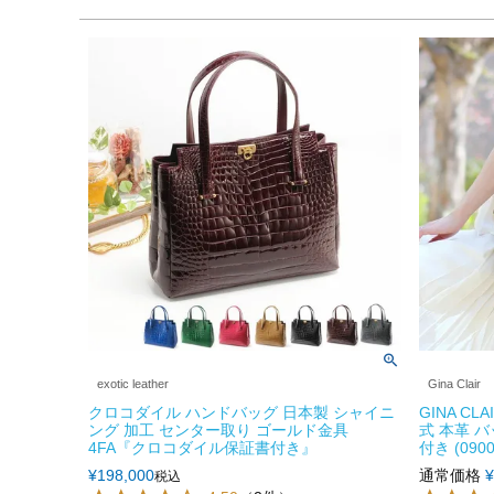
exotic leather
Gina Clair
クロコダイル ハンドバッグ 日本製 シャイニ
GINA C
ング 加工 センター取り ゴールド金具
式 本革 
4FA『クロコダイル保証書付き』
付き (0900
¥
198,000
通常価格
¥
税込