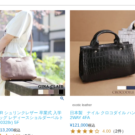
exotic leather
LAIR シュリンクレザー 卒業式 入学
日本製 ナイル クロコダイル ハ
バッグ レディースショルダーベルト
2WAY 4FA
0328r) 5F
¥
121,000
税込
13,200
税込
4.00
（2件）