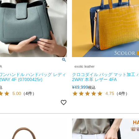
A
exotic leather
E ワンハンドル ハンドバッグ レディ
クロコダイル バッグ マット加工 
AY 4F (07000425r)
2WAY 本革 レザー 4FA
¥
49,999
込
税込
5.00
（4件）
4.75
（4件）