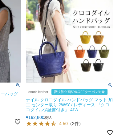
exotic leather
夏決算企画50%OFFクーポン対象
ァーバッグ
ナイル クロコダイル ハンドバッグ マット 加
工 センター取り 2WAY / レディース 『クロ
コダイル保証書付き』 4FA
¥
162,800
税込
4.50
（2件）