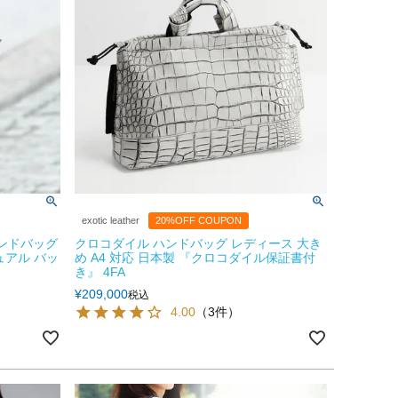
exotic leather
20%OFF COUPON
ハンドバッグ
クロコダイル ハンドバッグ レディース 大き
ュアル バッ
め A4 対応 日本製 『クロコダイル保証書付
き』 4FA
¥
209,000
税込
4.00
（3件）