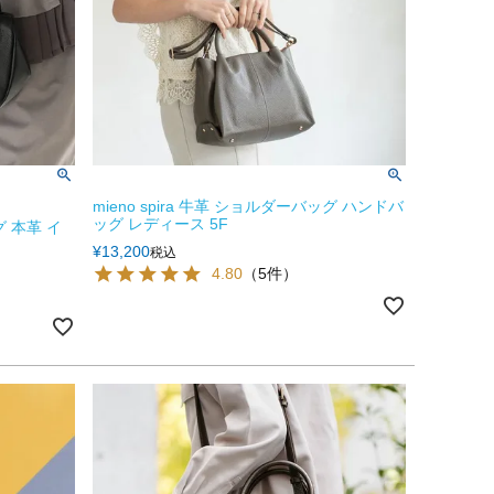
mieno spira 牛革 ショルダーバッグ ハンドバ
ッグ レディース 5F
グ 本革 イ
¥
13,200
税込
4.80
（5件）