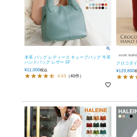
exotic leath
本革 バッグ レディース キューブバッグ 牛革
ハンドバッグ レザー 5F
クロコダイ
¥
11,000
税込
¥
129,800
4.63
（40件）