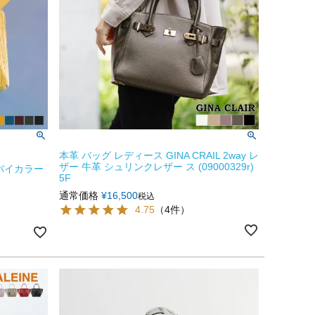
本革 バッグ レディース GINA CRAIL 2way レ
ザー 牛革 シュリンクレザー ス (09000329r)
バイカラー
5F
通常価格
¥
16,500
税込
4.75
（4件）