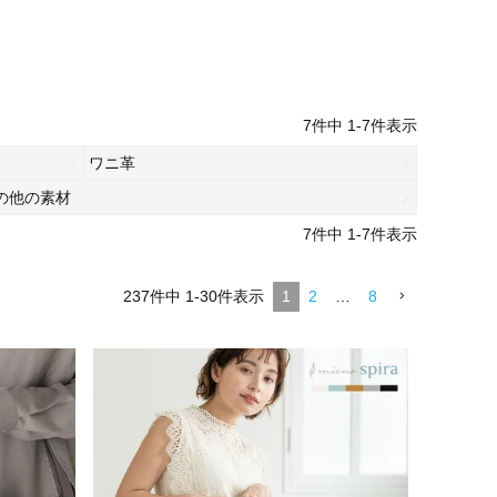
7
件中
1
-
7
件表示
ワニ革
の他の素材
7
件中
1
-
7
件表示
237
件中
1
-
30
件表示
1
2
…
8