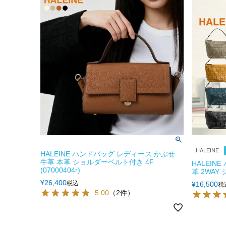
HALEINE
HALEINE ハンドバッグ レディース かぶせ
牛革 本革 ショルダーベルト付き 4F
HALEIN
(07000404r)
革 2WAY
¥
26,400
税込
¥
16,500
税
5.00
（2件）