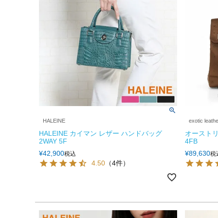
HALEINE
exotic leath
HALEINE カイマン レザー ハンドバッグ
オーストリ
2WAY 5F
4FB
¥
42,900
¥
89,630
税込
税
4.50
（4件）