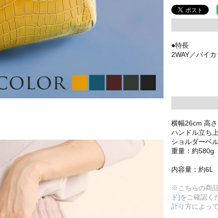
●特長
2WAY／バイ
横幅26cm 高さ
ハンドル立ち上が
ショルダーベルト
重量：約580g
内容量：約6L
※こちらの商
ド]
をご確認く
計り方によっ