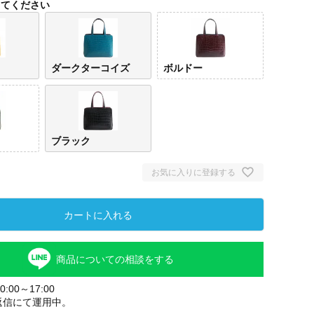
してください
ダークターコイズ
ボルドー
ブラック
お気に入りに登録する
キャメル
ダークター
ボルドー
ダークグレ
ブラ
コイズ
ー
カートに入れる
商品についての相談をする
:00～17:00
返信にて運用中。