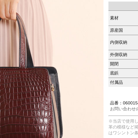
素材
原産国
内側収納
外側収納
開閉
底鋲
付属品
品番：060015
お問い合わせ
※当店で使用
革の模様など
はワシントン