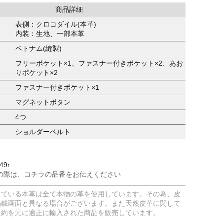
商品詳細
表側：クロコダイル(本革)
内装：生地、一部本革
ベトナム(縫製)
フリーポケット×1、ファスナー付きポケット×2、あお
りポケット×2
ファスナー付きポケット×1
マグネットボタン
4つ
ショルダーベルト
49r
の際は、コチラの品番をお伝えください
している本革は全て本物の革を使用しています。その為、皮
掲載画面と異なる場合がございます。また天然皮革に関して
条約を元に適正に輸入された商品を販売しています。