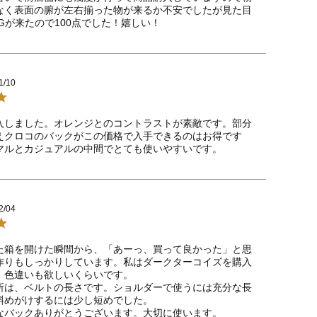
なく表面の腑が左右揃った物が来るか不安でしたが見た目
Gが来たので100点でした！嬉しい！
1/10
入しました。オレンジとのコントラストが素敵です。部分
えクロコのバックがこの価格で入手できるのはお得です
マルとカジュアルの中間でとても使いやすいです。
2/04
た箱を開けた瞬間から、「あーっ、買って良かった」と思
作りもしっかりしています。私はダークターコイズを購入
、色違いも欲しいくらいです。

所は、ベルトの長さです。ショルダーで使うには充分な長
斜めがけするには少し短めでした。

なバックありがとうございます。大切に使います。