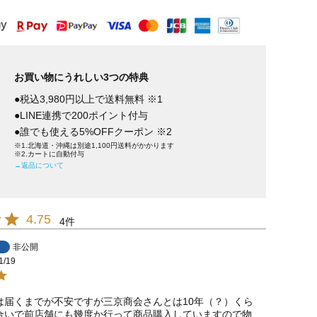
お買い物にうれしい3つの特典
●税込3,980円以上で送料無料 ※1
●LINE連携で200ポイント付与
●誰でも使える5%OFFクーポン ※2
※1.北海道・沖縄は別途1,100円送料がかかります
※2.カートに自動付与
→返品について
4.75
4
非公開
1/19
は届くまでが不安ですが三京商会さんとは10年（？）くら
合いで前店舗にも幾度か行って商品購入していますので物