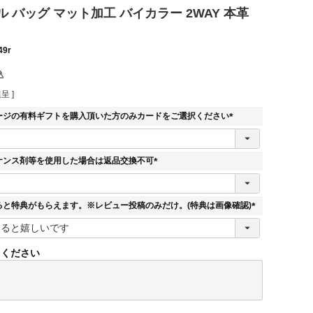
 バッグ マット加工 バイカラー 2WAY 本革
49r
込
呈 ]
ージの有料ギフトを購入頂いた方のみカードをご選択ください
(
必
須
ナンス剤等を使用した場合は返品交換不可
)
(
必
須
ると特典がもらえます。※レビュー投稿のみだけ。(特典は画像確認)
)
(
必
須
てください
)