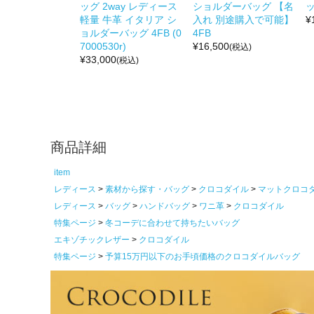
ッグ 2way レディース
ショルダーバッグ 【名
ッ
軽量 牛革 イタリア シ
入れ 別途購入で可能】
¥
ョルダーバッグ 4FB (0
4FB
7000530r)
¥
16,500
(税込)
¥
33,000
(税込)
商品詳細
item
レディース
素材から探す・バッグ
クロコダイル
マットクロコ
レディース
バッグ
ハンドバッグ
ワニ革
クロコダイル
特集ページ
冬コーデに合わせて持ちたいバッグ
エキゾチックレザー
クロコダイル
特集ページ
予算15万円以下のお手頃価格のクロコダイルバッグ