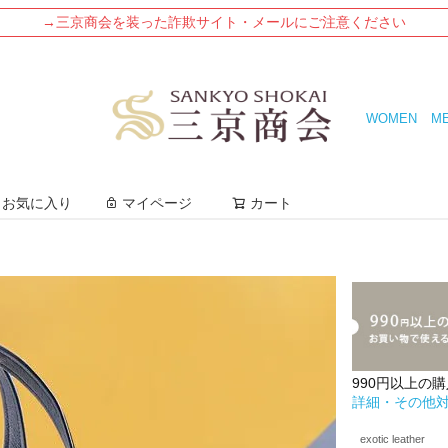
→三京商会を装った詐欺サイト・メールにご注意ください
WOMEN
M
検索
お気に入り
マイページ
カート
990円以上の
詳細・その他
exotic leather