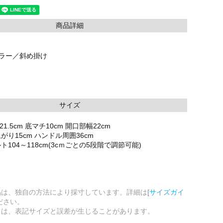
商品詳細
カラー／斜め掛け
サイズ
21.5cm 底マチ10cm 開口部幅22cm
り15cm ハンドル周囲36cm
104～118cm(3cｍごとの5段階で調節可能)
品は、独自の方法により採寸しています。詳細は
[サイズガイ
ださい。
ては、表記サイズと誤差が生じることがあります。