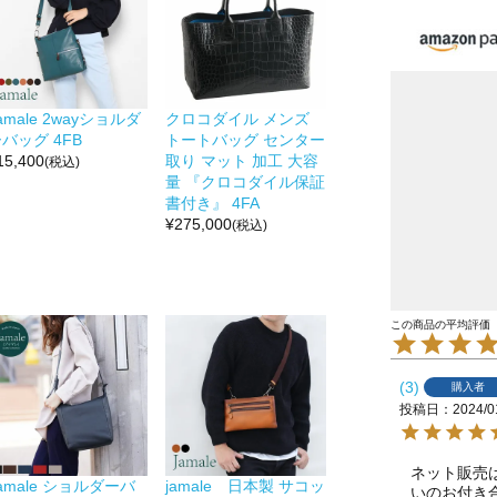
amale 2wayショルダ
クロコダイル メンズ
バッグ 4FB
トートバッグ センター
15,400
取り マット 加工 大容
(税込)
量 『クロコダイル保証
書付き』 4FA
¥
275,000
(税込)
3
購入者
投稿日
2024/0
ネット販売
amale ショルダーバ
jamale 日本製 サコッ
いのお付き