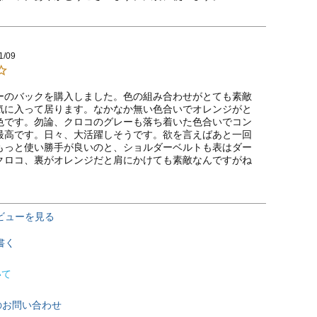
1/09
ーのバックを購入しました。色の組み合わせがとても素敵
気に入って居ります。なかなか無い色合いでオレンジがと
色です。勿論、クロコのグレーも落ち着いた色合いでコン
最高です。日々、大活躍しそうです。欲を言えばあと一回
もっと使い勝手が良いのと、ショルダーベルトも表はダー
クロコ、裏がオレンジだと肩にかけても素敵なんですがね
ビューを見る
書く
いて
のお問い合わせ