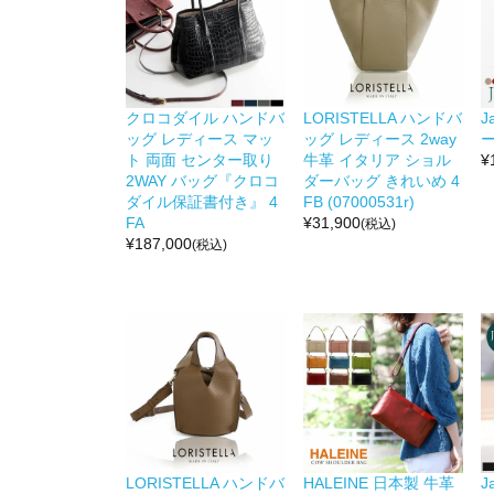
クロコダイル ハンドバ
LORISTELLA ハンドバ
J
ッグ レディース マッ
ッグ レディース 2way
ー
ト 両面 センター取り
牛革 イタリア ショル
¥
2WAY バッグ『クロコ
ダーバッグ きれいめ 4
ダイル保証書付き』 4
FB (07000531r)
FA
¥
31,900
(税込)
¥
187,000
(税込)
LORISTELLA ハンドバ
HALEINE 日本製 牛革
J