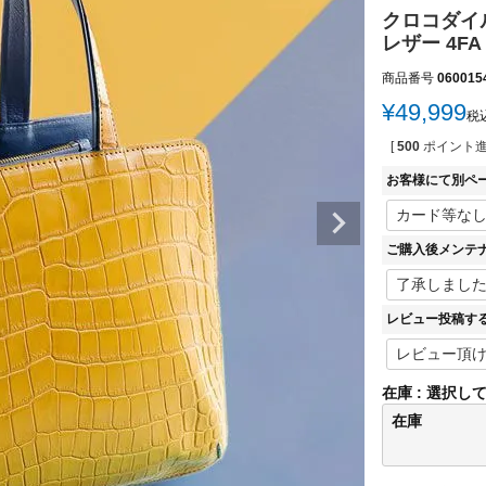
クロコダイル
レザー 4FA
商品番号
060015
¥
49,999
税
[
500
ポイント進
お客様にて別ペ
ご購入後メンテ
レビュー投稿す
在庫
選択し
在庫