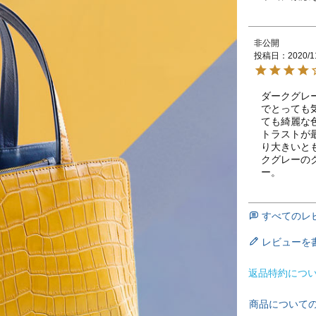
非公開
投稿日
2020/1
ダークグレ
でとっても
ても綺麗な
トラストが
り大きいと
クグレーの
ー。
すべてのレ
レビューを
返品特約につ
商品について