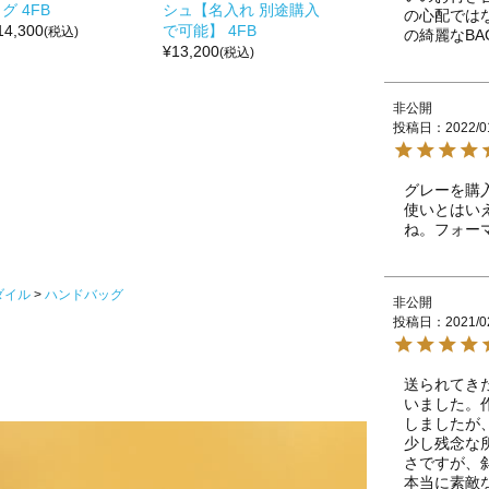
グ 4FB
シュ【名入れ 別途購入
の心配では
14,300
で可能】 4FB
(税込)
の綺麗なBA
¥
13,200
(税込)
非公開
投稿日
2022/0
グレーを購
使いとはい
ね。フォー
ダイル
ハンドバッグ
非公開
投稿日
2021/0
送られてき
いました。
しましたが
少し残念な
さですが、
本当に素敵