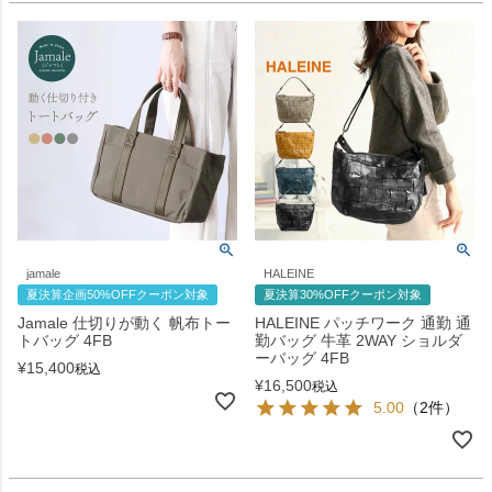
jamale
HALEINE
夏決算企画50%OFFクーポン対象
夏決算30%OFFクーポン対象
Jamale 仕切りが動く 帆布トー
HALEINE パッチワーク 通勤 通
トバッグ 4FB
勤バッグ 牛革 2WAY ショルダ
ーバッグ 4FB
¥
15,400
税込
¥
16,500
税込
5.00
（2件）