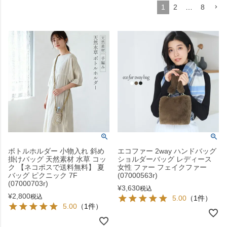
1
2
…
8
ボトルホルダー 小物入れ 斜め
エコファー 2way ハンドバッグ
掛けバッグ 天然素材 水草 コッ
ショルダーバッグ レディース
ク 【ネコポスで送料無料】 夏
女性 ファー フェイクファー
バッグ ピクニック 7F
(07000563r)
(07000703r)
¥
3,630
税込
¥
2,800
税込
5.00
（1件）
5.00
（1件）