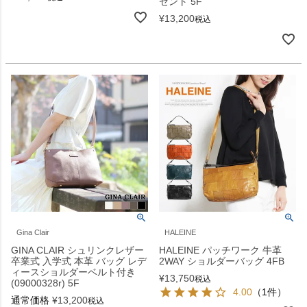
ゼント 5F
¥
13,200
税込
Gina Clair
HALEINE
GINA CLAIR シュリンクレザー
HALEINE パッチワーク 牛革
卒業式 入学式 本革 バッグ レデ
2WAY ショルダーバッグ 4FB
ィースショルダーベルト付き
¥
13,750
税込
(09000328r) 5F
4.00
（1件）
通常価格
¥
13,200
税込