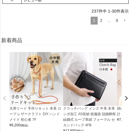
レビュー順
237
件中
1
-
30
件表示
1
2
…
8
新着商品
犬用リード 手作りキット 本革 ロ
クラッチバッグ メンズ 牛革 本革
掛け時計
ープ レザークラフト DIY ハンド
シボ加工 A5収納 祝儀袋 冠婚葬祭
計 (0900
メイド 初心者 7F
結婚式 ループ革紐 フォーマル セ
¥
7,150
(
¥
6,200
カンドバッグ 4FB
(税込)
¥
12,650
(税込)