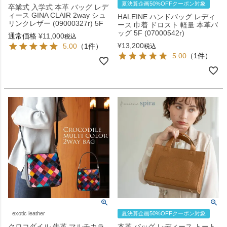
夏決算企画50%OFFクーポン対象
卒業式 入学式 本革 バッグ レデ
ィース GINA CLAIR 2way シュ
HALEINE ハンドバッグ レディ
リンクレザー (09000327r) 5F
ース 巾着 ドロスト 軽量 本革バ
ッグ 5F (07000542r)
通常価格
¥
11,000
税込
¥
13,200
5.00
（1件）
税込
5.00
（1件）
exotic leather
夏決算企画50%OFFクーポン対象
クロコダイル 牛革 マルチカラ
本革 バッグ レディース トート