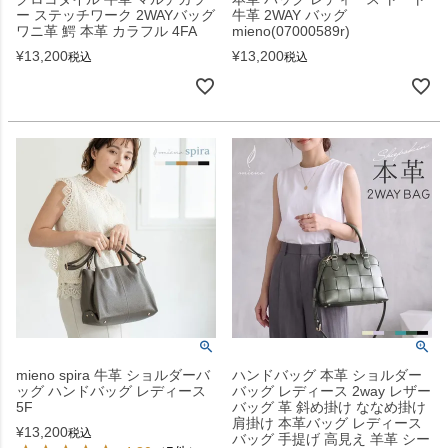
ー ステッチワーク 2WAYバッグ
牛革 2WAY バッグ
ワニ革 鰐 本革 カラフル 4FA
mieno(07000589r)
¥
13,200
¥
13,200
税込
税込
mieno spira 牛革 ショルダーバ
ハンドバッグ 本革 ショルダー
ッグ ハンドバッグ レディース
バッグ レディース 2way レザー
5F
バッグ 革 斜め掛け ななめ掛け
肩掛け 本革バッグ レディース
¥
13,200
税込
バッグ 手提げ 高見え 羊革 シー