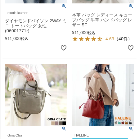
exotic leather
本革 バッグ レディース キュー
ブバッグ 牛革 ハンドバッグ レ
ダイヤモンドパイソン 2WAY ミ
ザー 5F
ニ トートバッグ 女性
(06001771r)
¥
11,000
税込
¥
11,000
4.63
（40件）
税込
Gina Clair
HALEINE