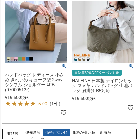
夏決算30%OFFクーポン対象
ハンドバッグ レディース 小さ
め きれいめ キューブ型 2way
HALEINE 日本製 ナイロンザッ
シンプル ショルダー 4FB
ク ヌメ革 ハンドバッグ 生地バ
(07000512r)
ッグ 肩掛け B5対応
¥
16,500
税込
¥
16,500
税込
5.00
（1件）
優先度順
価格が安い順
価格が高い順
新着順
並び替
え