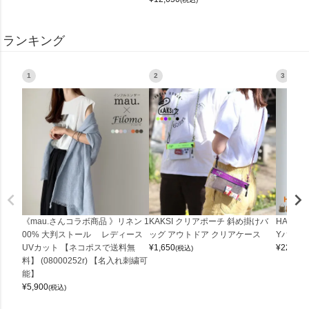
ランキング
1
2
3
《mau.さんコラボ商品 》リネン 1
KAKSI クリアポーチ 斜め掛けバ
HALEI
00% 大判ストール レディース
ッグ アウトドア クリアケース
Yバッグ 
UVカット 【ネコポスで送料無
¥
1,650
¥
22,000
(税込)
料】 (08000252r) 【名入れ刺繍可
能】
¥
5,900
(税込)