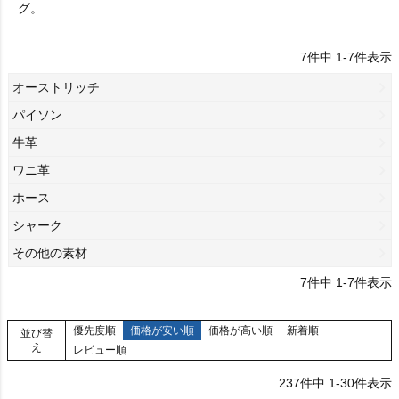
グ。
7
件中
1
-
7
件表示
オーストリッチ
パイソン
牛革
ワニ革
ホース
シャーク
その他の素材
7
件中
1
-
7
件表示
優先度順
価格が安い順
価格が高い順
新着順
並び替
え
レビュー順
237
件中
1
-
30
件表示