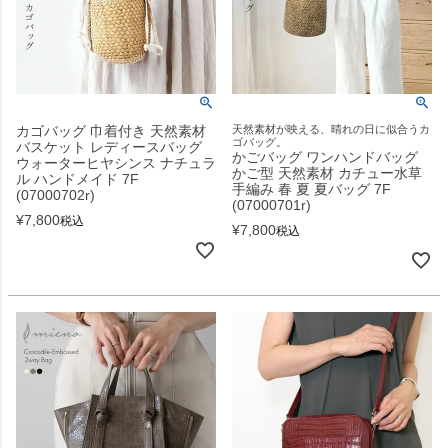
カゴバッグ 巾着付き 天然素材
天然素材が映える、晴れの日に似合うカ
ゴバッグ。
バスケット レディースバッグ
かごバッグ ワンハンドバッグ
ウォーターヒヤシンス ナチュラ
かご型 天然素材 カチュー水草
ル ハンドメイド 7F
手編み 春 夏 夏バッグ 7F
(07000702r)
(07000701r)
¥
7,800
税込
¥
7,800
税込