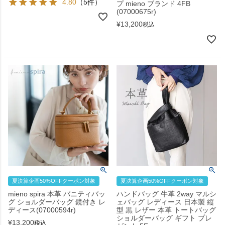
4.80
（5件）
プ mieno ブランド 4FB
(07000675r)
¥
13,200
税込
夏決算企画50%OFFクーポン対象
夏決算企画50%OFFクーポン対象
mieno spira 本革 バニティバッ
ハンドバッグ 牛革 2way マルシ
グ ショルダーバッグ 鏡付き レ
ェバッグ レディース 日本製 縦
ディース(07000594r)
型 黒 レザー 本革 トートバッグ
ショルダーバッグ ギフト プレ
¥
13,200
税込