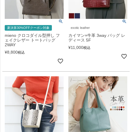
夏決算30%OFFクーポン対象
exotic leather
mieno クロコダイル型押し フ
カイマン×牛革 3way バッグ レ
ェイクレザー トートバッグ
ディース 5F
2WAY
¥
11,000
税込
¥
8,800
税込