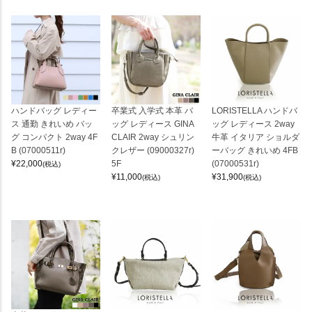
ハンドバッグ レディー
卒業式 入学式 本革 バ
LORISTELLA ハンドバ
ス 通勤 きれいめ バッ
ッグ レディース GINA
ッグ レディース 2way
グ コンパクト 2way 4F
CLAIR 2way シュリン
牛革 イタリア ショルダ
B (07000511r)
クレザー (09000327r)
ーバッグ きれいめ 4FB
¥
22,000
5F
(07000531r)
(税込)
¥
11,000
¥
31,900
(税込)
(税込)