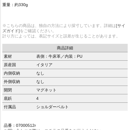
重量：約330g
※こちらの商品は、独自の方法により採寸しています。詳細は
[サイ
ズガイド]
をご確認ください。
計り方によっては、表記サイズと誤差が生じることがあります。
商品詳細
素材
表側：牛床革／内装：PU
原産国
イタリア
内側収納
なし
外側収納
なし
開閉
マグネット
底鋲
4
付属品
ショルダーベルト
品番：07000512r