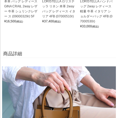
本革 バッグ レディース
LORISTELLA ロリステ
LORISTELLA ハンドバ
GINA CRAIL 2way レザ
ッラ リネン 本革 2way
ッグ 2way レディース
ー 牛革 シュリンクレザ
バッグ レディース イタ
軽量 牛革 イタリア シ
ー ス (09000329r) 5F
リア 4FB (07000510r)
ョルダーバッグ 4FB (0
¥
16,500
¥
37,400
7000530r)
(税込)
(税込)
¥
33,000
(税込)
商品詳細