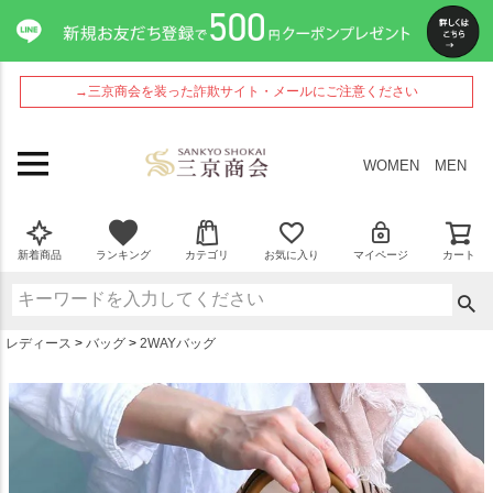
ペー
ジト
ップ
へ
→三京商会を装った詐欺サイト・メールにご注意ください
WOMEN
MEN
新着商品
ランキング
カテゴリ
お気に入り
マイページ
カート
レディース
バッグ
2WAYバッグ