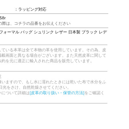
：ラッピング対応
58r
の際は、コチラの品番をお伝えください
フォーマル バッグ シュリンク レザー 日本製 ブラック レデ
している本革は全て本物の革を使用しています。その為、皮
掲載画面と異なる場合がございます。また天然皮革に関して
条約を元に適正に輸入された商品を販売しています。
意
嫌いますので、もし水に濡れたときには乾いた布で水分をふ
射日光をさけ、自然乾燥させてください。
いについて詳細は
[皮革の取り扱い・保管の方法]
をご確認く