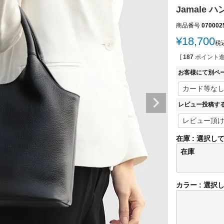
Jamale 
商品番号
070002
¥
18,700
税
[
187
ポイント進
お客様にて別ペ
レビュー投稿す
在庫
選択し
在庫
カラー
選択