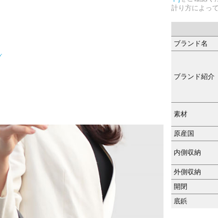
計り方によっ
ブランド名
グ
ブランド紹介
素材
原産国
内側収納
外側収納
開閉
底鋲