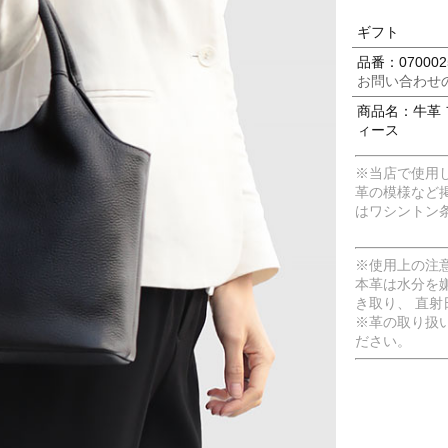
ギフト
品番：070002
お問い合わせ
商品名：牛革 
ィース
※当店で使用
革の模様など
はワシントン
※使用上の注
本革は水分を
き取り、 直
※革の取り扱
ださい。