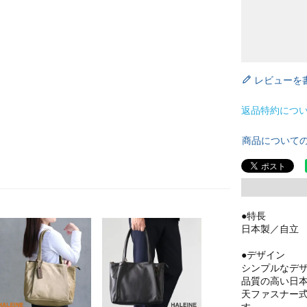
レビューを
返品特約につ
商品について
●特長
日本製／自立
●デザイン
シンプルなデ
品質の高い日
天ファスナー
す。