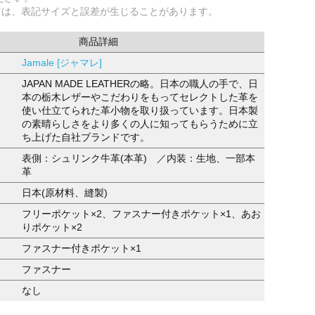
ては、表記サイズと誤差が生じることがあります。
商品詳細
Jamale [ジャマレ]
JAPAN MADE LEATHERの略。日本の職人の手で、日
本の栃木レザーやこだわりをもってセレクトした革を
使い仕立てられた革小物を取り扱っています。日本製
の素晴らしさをより多くの人に知ってもらうために立
ち上げた自社ブランドです。
表側：シュリンク牛革(本革) ／内装：生地、一部本
革
日本(原材料、縫製)
フリーポケット×2、ファスナー付きポケット×1、あお
りポケット×2
ファスナー付きポケット×1
ファスナー
なし