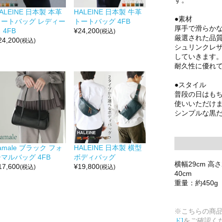
ALEINE 日本製 本革
HALEINE 日本製 牛革
●素材
トートバッグ レディー
トートバッグ 4FB
厚手で滑らか
 4FB
¥
24,200
(税込)
厳選された品
24,200
(税込)
シュリンクレ
していきます
耐久性に優れ
●スタイル
普段の日はも
使いいただけ
シンプルな黒
amale ブラック フォ
HALEINE 日本製 横型
マルバッグ 4FB
ボディバッグ
横幅29cm 高
17,600
¥
19,800
(税込)
(税込)
40cm
重量：約450g
※こちらの商
ド]
をご確認く