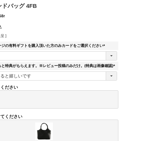
ハンドバッグ 4FB
58r
込
呈 ]
ージの有料ギフトを購入頂いた方のみカードをご選択ください
(
必
須
ると特典がもらえます。※レビュー投稿のみだけ。(特典は画像確認)
)
(
必
須
てください
)
してください