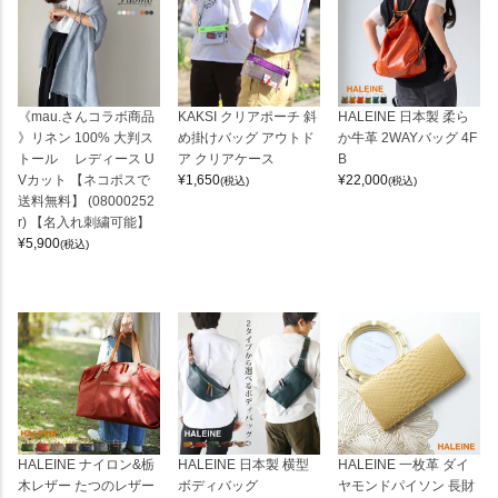
《mau.さんコラボ商品
KAKSI クリアポーチ 斜
HALEINE 日本製 柔ら
》リネン 100% 大判ス
め掛けバッグ アウトド
か牛革 2WAYバッグ 4F
トール レディース U
ア クリアケース
B
Vカット 【ネコポスで
¥
1,650
¥
22,000
(税込)
(税込)
送料無料】 (08000252
r) 【名入れ刺繍可能】
¥
5,900
(税込)
HALEINE ナイロン&栃
HALEINE 日本製 横型
HALEINE 一枚革 ダイ
木レザー たつのレザー
ボディバッグ
ヤモンドパイソン 長財