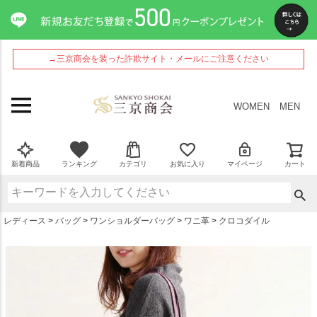
ペー
ジト
ップ
へ
→三京商会を装った詐欺サイト・メールにご注意ください
WOMEN
MEN
新着商品
ランキング
カテゴリ
お気に入り
マイページ
カート
レディース
バッグ
ワンショルダーバッグ
ワニ革
クロコダイル