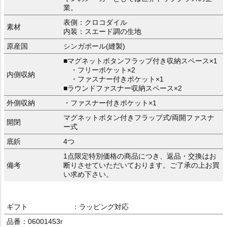
業。
表側：クロコダイル
素材
内装：スエード調の生地
原産国
シンガポール(縫製)
■マグネットボタンフラップ付き収納スペース×1
・フリーポケット×2
内側収納
・ファスナー付きポケット×1
■ラウンドファスナー収納スペース×2
外側収納
・ファスナー付きポケット×1
マグネットボタン付きフラップ式/両開ファスナ
開閉
ー式
底鋲
4つ
1点限定特別価格の商品につき、返品・交換はお
備考
断りさせていただいております。ご了承の上お買
い求め下さい。
ギフト
：ラッピング対応
品番：06001453r