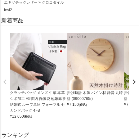
エキゾチックレザー
クロコダイル
test2
新着商品
クラッチバッグ メンズ 牛革 本革
掛け時計 木製 パイン材 静音 丸時
掛け時計
シボ加工 A5収納 祝儀袋 冠婚葬祭
計 (09000765r)
計 (0900
結婚式 ループ革紐 フォーマル セ
¥
7,150
¥
7,150
(税込)
(
カンドバッグ 4FB
¥
12,650
(税込)
ランキング