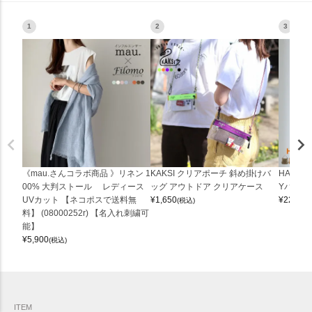
1
2
3
《mau.さんコラボ商品 》リネン 1
KAKSI クリアポーチ 斜め掛けバ
HALEI
00% 大判ストール レディース
ッグ アウトドア クリアケース
Yバッグ 
UVカット 【ネコポスで送料無
¥
1,650
¥
22,000
(税込)
料】 (08000252r) 【名入れ刺繍可
能】
¥
5,900
(税込)
ITEM