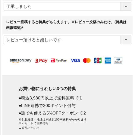
(
必
須
)
レビュー投稿すると特典がもらえます。※レビュー投稿のみだけ。(特典は
画像確認)
(
必
須
)
お買い物にうれしい3つの特典
●税込3,980円以上で送料無料 ※1
●LINE連携で200ポイント付与
●誰でも使える5%OFFクーポン ※2
※1.北海道・沖縄は別途1,100円送料がかかります
※2.カートに自動付与
→返品について