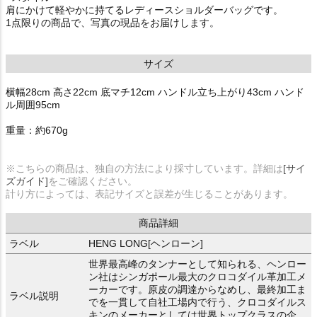
肩にかけて軽やかに持てるレディースショルダーバッグです。
1点限りの商品で、写真の現品をお届けします。
サイズ
横幅28cm 高さ22cm 底マチ12cm ハンドル立ち上がり43cm ハンド
ル周囲95cm
重量：約670g
※こちらの商品は、独自の方法により採寸しています。詳細は
[サイ
ズガイド]
をご確認ください。
計り方によっては、表記サイズと誤差が生じることがあります。
商品詳細
ラベル
HENG LONG[ヘンローン]
世界最高峰のタンナーとして知られる、ヘンロー
ン社はシンガポール最大のクロコダイル革加工メ
ーカーです。原皮の調達からなめし、最終加工ま
ラベル説明
でを一貫して自社工場内で行う、クロコダイルス
キンのメーカーとしては世界トップクラスの企