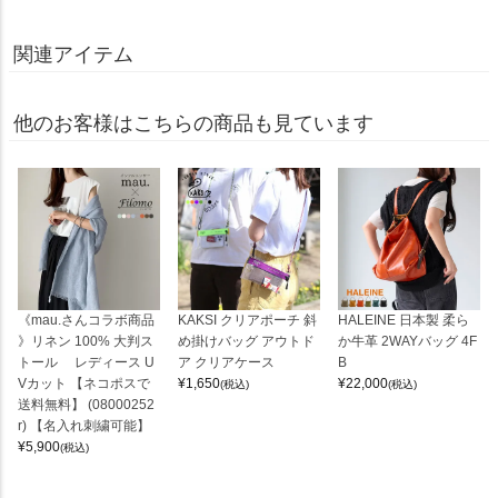
関連アイテム
他のお客様はこちらの商品も見ています
《mau.さんコラボ商品
KAKSI クリアポーチ 斜
HALEINE 日本製 柔ら
》リネン 100% 大判ス
め掛けバッグ アウトド
か牛革 2WAYバッグ 4F
トール レディース U
ア クリアケース
B
Vカット 【ネコポスで
¥
1,650
¥
22,000
(税込)
(税込)
送料無料】 (08000252
r) 【名入れ刺繍可能】
¥
5,900
(税込)