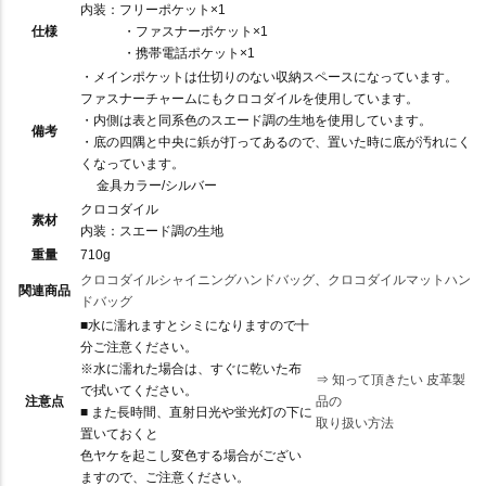
内装：フリーポケット×1
仕様
・ファスナーポケット×1
・携帯電話ポケット×1
・メインポケットは仕切りのない収納スペースになっています。
ファスナーチャームにもクロコダイルを使用しています。
・内側は表と同系色のスエード調の生地を使用しています。
備考
・底の四隅と中央に鋲が打ってあるので、置いた時に底が汚れにく
くなっています。
金具カラー/シルバー
クロコダイル
素材
内装：スエード調の生地
重量
710g
クロコダイルシャイニングハンドバッグ
、
クロコダイルマットハン
関連商品
ドバッグ
■水に濡れますとシミになりますので十
分ご注意ください。
※水に濡れた場合は、すぐに乾いた布
⇒
知って頂きたい 皮革製
で拭いてください。
注意点
品の
■ また長時間、直射日光や蛍光灯の下に
取り扱い方法
置いておくと
色ヤケを起こし変色する場合がござい
ますので、ご注意ください。