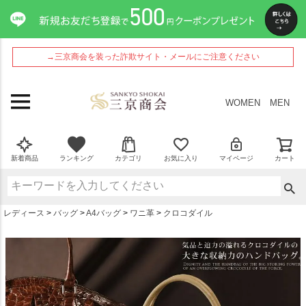
ペー
ジト
ップ
へ
→三京商会を装った詐欺サイト・メールにご注意ください
WOMEN
MEN
新着商品
ランキング
カテゴリ
お気に入り
マイページ
カート
レディース
バッグ
A4バッグ
ワニ革
クロコダイル