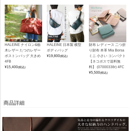
HALEINE ナイロン&栃
HALEINE 日本製 横型
財布 レディース 二つ折
木レザー たつのレザー
ボディバッグ
り財布 本革 Mia Borsa
ボストンバッグ 大きめ
¥
19,800
ミニ 小さい コンパクト
(税込)
4FB
【ネコポスで送料無
¥
15,400
料】 (07000338r) 4FC
(税込)
¥
5,500
(税込)
商品詳細