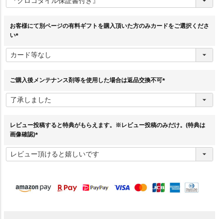
須
)
お客様にて別ページの有料ギフトを購入頂いた方のみカードをご選択くださ
い
(
必
須
)
ご購入後メンテナンス剤等を使用した場合は返品交換不可
(
必
須
)
レビュー投稿すると特典がもらえます。※レビュー投稿のみだけ。(特典は
画像確認)
(
必
須
)