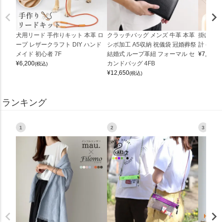
犬用リード 手作りキット 本革 ロ
クラッチバッグ メンズ 牛革 本革
掛け時計
ープ レザークラフト DIY ハンド
シボ加工 A5収納 祝儀袋 冠婚葬祭
計 (0900
メイド 初心者 7F
結婚式 ループ革紐 フォーマル セ
¥
7,150
(
¥
6,200
カンドバッグ 4FB
(税込)
¥
12,650
(税込)
ランキング
1
2
3