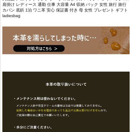
肩掛け レディース 通勤 仕事 大容量 A4 収納 バック 女性 旅行 旅行
カバン 底鋲 1泊 ワニ革 安心 保証書 付き 母 女性 プレゼント ギフト
ladiesbag