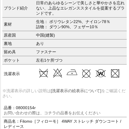
日常のあらゆるシーンで美しさと華やかさを忘れ
ブランド紹介
ない、上品なエレガンススタイルを提案するブラ
ンドです。
生地： ポリウレタン22%、ナイロン78％
素材
詰物： ダウン90%、フェザー10％
原産国
中国(縫製)
裏地
あり
留め具
ファスナー
ポケット
左右1ケ所づつ
洗濯表示
※洗濯表示の詳しい説明は
[洗濯表示の絵表示について]
をご確認くだ
さい。
品番：08000154r
お問い合わせの際は、コチラの品番をお伝えください
商品名：Filomo［フィローモ］ 4WAY ストレッチ ダウンコート /
レディース