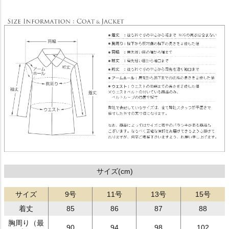
サイズ(cm)
サイズ
9号
11号
13号
15号
着丈
85
86
87
88
胸周り（最
90
94
98
102