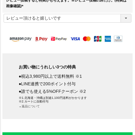
レビュー投稿すると特典がもらえます。※レビュー投稿のみだけ。(特典は
画像確認)
(
必
須
)
お買い物にうれしい3つの特典
●税込3,980円以上で送料無料 ※1
●LINE連携で200ポイント付与
●誰でも使える5%OFFクーポン ※2
※1.北海道・沖縄は別途1,100円送料がかかります
※2.カートに自動付与
→返品について