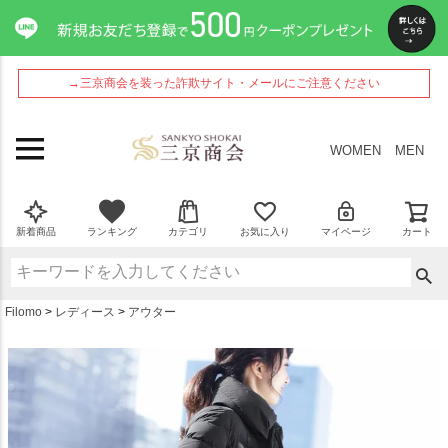
ペー
ジト
ップ
へ
→三京商会を装った詐欺サイト・メールにご注意ください
WOMEN
MEN
新着商品
ランキング
カテゴリ
お気に入り
マイページ
カート
Filomo
レディース
アウター