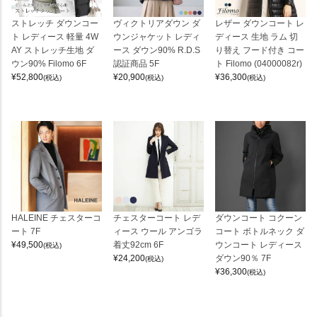
ストレッチ ダウンコー
ヴィクトリアダウン ダ
レザー ダウンコート レ
ト レディース 軽量 4W
ウンジャケット レディ
ディース 生地 ラム 切
AY ストレッチ生地 ダ
ース ダウン90% R.D.S
り替え フード付き コー
ウン90% Filomo 6F
認証商品 5F
ト Filomo (04000082r)
¥
52,800
¥
20,900
¥
36,300
(税込)
(税込)
(税込)
HALEINE チェスターコ
チェスターコート レデ
ダウンコート コクーン
ート 7F
ィース ウール アンゴラ
コート ボトルネック ダ
¥
49,500
着丈92cm 6F
ウンコート レディース
(税込)
¥
24,200
ダウン90％ 7F
(税込)
¥
36,300
(税込)