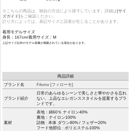
※こちらの商品は、独自の方法により採寸しています。詳細は
[サイ
ズガイド]
をご確認ください。
計り方によっては、表記サイズと誤差が生じることがあります。
着用モデルサイズ
身長：167cm/着用サイズ：M
上記サイズ以外のモデル画像が掲載されている場合があります。
商品詳細
ブランド名
Filomo [フィローモ]
日常のあらゆるシーンで美しさと華やかさを忘れ
ブランド紹介
ない、上品なエレガンススタイルを提案するブラ
ンドです。
表地：綿60％ ナイロン40%
裏地：ナイロン100%
素材
詰物 : 本体 ダウン80% / フェザー20%
フード他部位 : ポリエステル100%