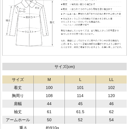
サイズ(cm)
サイズ
M
L
LL
着丈
100
101
102
胸周り
108
114
120
肩幅
44
45
46
袖丈
61
61.5
62
アームホール
50
52
54
重さ
約910g