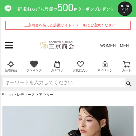
ペー
ジト
ップ
へ
→三京商会を装った詐欺サイト・メールにご注意ください
WOMEN
MEN
新着商品
ランキング
カテゴリ
お気に入り
マイページ
カート
Filomo
レディース
アウター