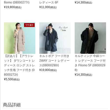
filomo (08000277r)
レディース 6F
¥
14,300
(税込)
¥
19,800
¥
11,000
(税込)
(税込)
【訳あり】【アウトレ
キルトボア フード付き
キルティング 中綿コー
ット】 ダウンコート レ
2WAY コート レディー
ト レディース フード付
ディース ロング ストレ
ス(08000290r)
き Filomo 5F (0800029
ッチ生地 フード付き (0
¥
19,800
8)
(税込)
8000272r)
¥
14,300
(税込)
¥
5,500
(税込)
商品詳細