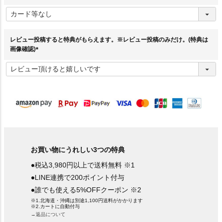
(
必
須
)
レビュー投稿すると特典がもらえます。※レビュー投稿のみだけ。(特典は
画像確認)
(
必
須
)
お買い物にうれしい3つの特典
●税込3,980円以上で送料無料 ※1
●LINE連携で200ポイント付与
●誰でも使える5%OFFクーポン ※2
※1.北海道・沖縄は別途1,100円送料がかかります
※2.カートに自動付与
→返品について