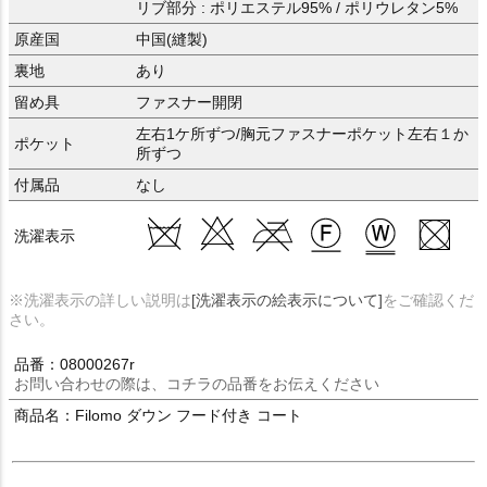
リブ部分 : ポリエステル95% / ポリウレタン5%
原産国
中国(縫製)
裏地
あり
留め具
ファスナー開閉
左右1ケ所ずつ/胸元ファスナーポケット左右１か
ポケット
所ずつ
付属品
なし
洗濯表示
※洗濯表示の詳しい説明は
[洗濯表示の絵表示について]
をご確認くだ
さい。
品番：08000267r
お問い合わせの際は、コチラの品番をお伝えください
商品名：Filomo ダウン フード付き コート