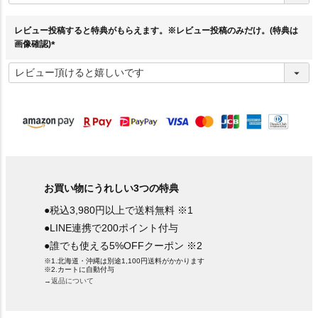
須
)
レビュー投稿すると特典がもらえます。※レビュー投稿のみだけ。(特典は
画像確認)
(
必
須
)
お買い物にうれしい3つの特典
●税込3,980円以上で送料無料 ※1
●LINE連携で200ポイント付与
●誰でも使える5%OFFクーポン ※2
※1.北海道・沖縄は別途1,100円送料がかかります
※2.カートに自動付与
→返品について