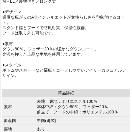
M～LL／裏地付き／ロング丈
●デザイン
適度な広がりのAラインシルエットが女性らしさを印象付けるコー
ト。
スタンド襟とフードで防風対策、保温性抜群。
フードは取り外し可能です。
●素材
ダウン80％、フェザー20％の暖かなダウンコート。
光沢を抑えた上品な生地を使用しています。
●スタイル
ボトムやスカートなど幅広くコーデしやすいデイリーカジュアルデ
ザイン。
商品詳細
表地、裏地：ポリエステル100％
素材
本体中綿：ダウン80％、フェザー20％
前立て、フードの中綿：ポリエステル100％
原産国
中国(縫製)
裏地
あり