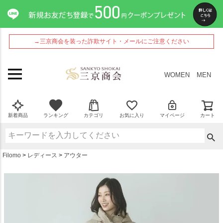
ペー
ジト
ップ
へ
→三京商会を装った詐欺サイト・メールにご注意ください
WOMEN
MEN
新着商品
ランキング
カテゴリ
お気に入り
マイページ
カート
Filomo
レディース
アウター