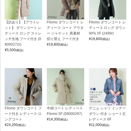
【訳あり】【アウトレ
Filomo ダウンコート レ
Filomo ダウンコート レ
ット】 ダウンコート レ
ディース コート アウタ
ディース ロング ダウン
ディース ロング ストレ
ー ジャケット 異素材
90% 5F (2499r)
ッチ生地 フード付き (0
切り替え フード付き
¥
19,800
(税込)
8000272r)
¥
19,800
(税込)
¥
5,500
(税込)
Filomo ダウンコート フ
中綿コート レディース
デニム シャツ インナー
ード付き レディース ロ
Filomo 5F (08000297)
ダウン 付き ショート丈
ングコート
¥
14,300
レディース 6F
(税込)
¥
24,200
¥
11,000
(税込)
(税込)