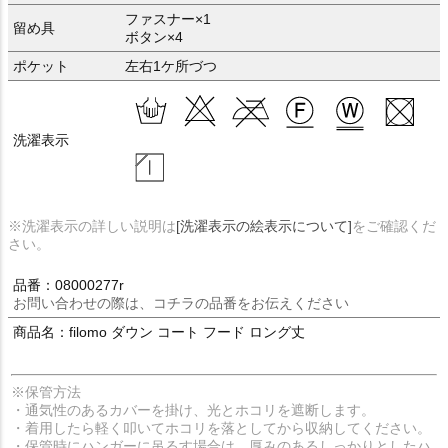
ファスナー×1
留め具
ボタン×4
ポケット
左右1ケ所づつ
洗濯表示
※洗濯表示の詳しい説明は
[洗濯表示の絵表示について]
をご確認くだ
さい。
品番：08000277r
お問い合わせの際は、コチラの品番をお伝えください
商品名：filomo ダウン コート フード ロング丈
※保管方法
・通気性のあるカバーを掛け、光とホコリを遮断します。
・着用したら軽く叩いてホコリを落としてから収納してください。
・保管時にハンガーに吊るす場合は、厚みのあるしっかりとしたハ