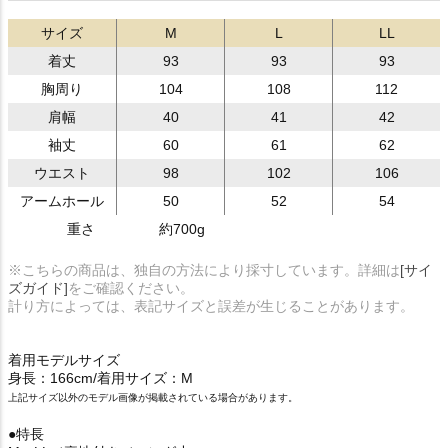
サイズ
M
L
LL
着丈
93
93
93
胸周り
104
108
112
肩幅
40
41
42
袖丈
60
61
62
ウエスト
98
102
106
アームホール
50
52
54
重さ
約700g
※こちらの商品は、独自の方法により採寸しています。詳細は
[サイ
ズガイド]
をご確認ください。
計り方によっては、表記サイズと誤差が生じることがあります。
着用モデルサイズ
身長：166cm/着用サイズ：M
上記サイズ以外のモデル画像が掲載されている場合があります。
●特長