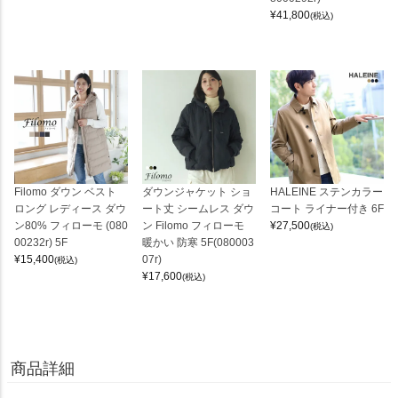
¥
41,800
(税込)
Filomo ダウン ベスト
ダウンジャケット ショ
HALEINE ステンカラー
ロング レディース ダウ
ート丈 シームレス ダウ
コート ライナー付き 6F
ン80% フィローモ (080
ン Filomo フィローモ
¥
27,500
(税込)
00232r) 5F
暖かい 防寒 5F(080003
¥
15,400
07r)
(税込)
¥
17,600
(税込)
商品詳細