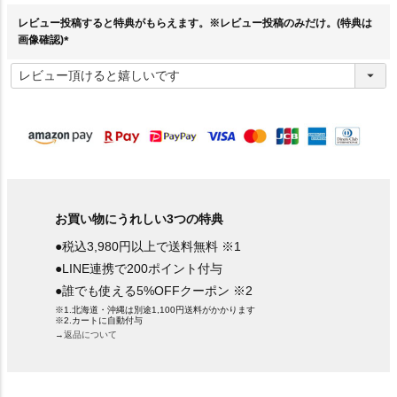
)
レビュー投稿すると特典がもらえます。※レビュー投稿のみだけ。(特典は
画像確認)
(
必
須
)
お買い物にうれしい3つの特典
●税込3,980円以上で送料無料 ※1
●LINE連携で200ポイント付与
●誰でも使える5%OFFクーポン ※2
※1.北海道・沖縄は別途1,100円送料がかかります
※2.カートに自動付与
→返品について