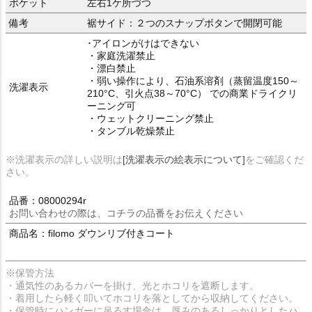
ポケット
左右1ケ所づつ
備考
裾サイド：２つのスナップボタンで開閉可能
･アイロンがけはできない
・家庭洗濯禁止
・漂白禁止
・弱い操作により、石油系溶剤（蒸留温度150～
洗濯表示
210°C、引火点38～70°C） での商業ドライクリ
ーニング可
・ウェットクリーニング禁止
・タンブル乾燥禁止
※洗濯表示の詳しい説明は
[洗濯表示の絵表示について]
をご確認くだ
さい。
品番：08000294r
お問い合わせの際は、コチラの品番をお伝えください
商品名：filomo ダウンリブ付きコート
※保管方法
・通気性のあるカバーを掛け、光とホコリを遮断します。
・着用したら軽く叩いてホコリを落としてから収納してください。
・保管時にハンガーに吊るす場合は、厚みのあるしっかりとしたハ