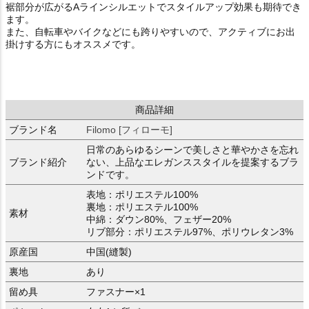
裾部分が広がるAラインシルエットでスタイルアップ効果も期待でき
ます。
また、自転車やバイクなどにも跨りやすいので、アクティブにお出
掛けする方にもオススメです。
商品詳細
ブランド名
Filomo [フィローモ]
日常のあらゆるシーンで美しさと華やかさを忘れ
ブランド紹介
ない、上品なエレガンススタイルを提案するブラ
ンドです。
表地：ポリエステル100%
裏地：ポリエステル100%
素材
中綿：ダウン80%、フェザー20%
リブ部分：ポリエステル97%、ポリウレタン3%
原産国
中国(縫製)
裏地
あり
留め具
ファスナー×1