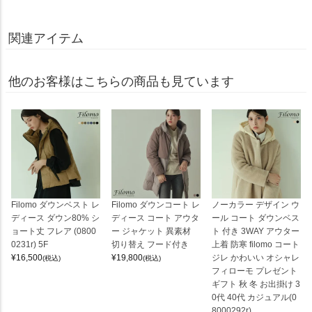
関連アイテム
他のお客様はこちらの商品も見ています
Filomo ダウンベスト レ
Filomo ダウンコート レ
ノーカラー デザイン ウ
ディース ダウン80% シ
ディース コート アウタ
ール コート ダウンベス
ョート丈 フレア (0800
ー ジャケット 異素材
ト 付き 3WAY アウター
0231r) 5F
切り替え フード付き
上着 防寒 filomo コート
¥
16,500
¥
19,800
ジレ かわいい オシャレ
(税込)
(税込)
フィローモ プレゼント
ギフト 秋 冬 お出掛け 3
0代 40代 カジュアル(0
8000292r)