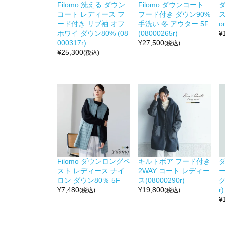
Filomo 洗える ダウン
Filomo ダウンコート
コート レディース フ
フード付き ダウン90%
ス
ード付き リブ袖 オフ
手洗い 冬 アウター 5F
o
ホワイ ダウン80% (08
(08000265r)
¥
000317r)
¥
27,500
(税込)
¥
25,300
(税込)
Filomo ダウンロングベ
キルトボア フード付き
スト レディース ナイ
2WAY コート レディー
ロン ダウン80％ 5F
ス(08000290r)
グ
¥
7,480
¥
19,800
r)
(税込)
(税込)
¥