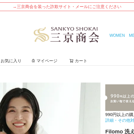
→三京商会を装った詐欺サイト・メールにご注意ください
WOMEN
M
検索
お気に入り
マイページ
カート
990円以上の
詳細・その他
Filomo