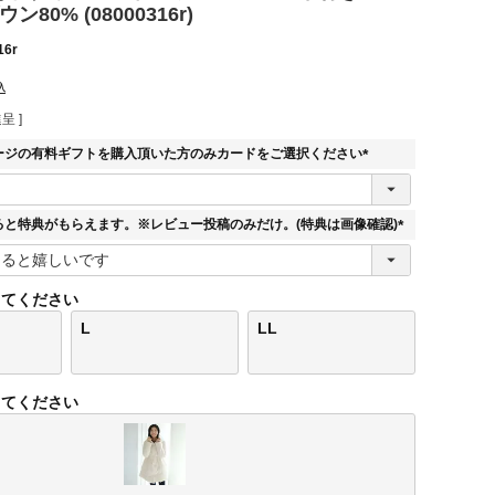
80% (08000316r)
16r
込
呈 ]
ージの有料ギフトを購入頂いた方のみカードをご選択ください
(
必
須
ると特典がもらえます。※レビュー投稿のみだけ。(特典は画像確認)
)
(
必
須
してください
)
L
LL
してください