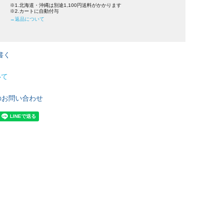
※1.北海道・沖縄は別途1,100円送料がかかります
※2.カートに自動付与
→返品について
書く
いて
のお問い合わせ