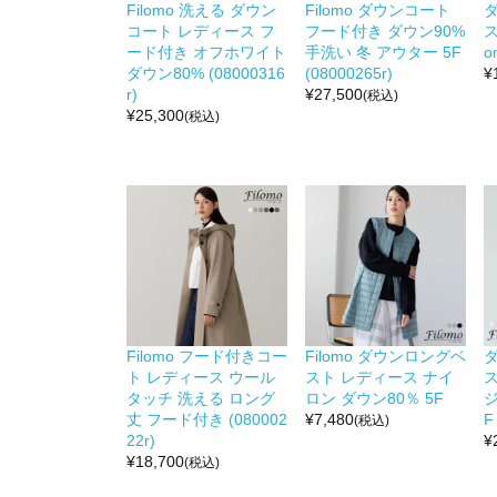
Filomo 洗える ダウン
Filomo ダウンコート
コート レディース フ
フード付き ダウン90%
ス
ード付き オフホワイト
手洗い 冬 アウター 5F
o
ダウン80% (08000316
(08000265r)
¥
r)
¥
27,500
(税込)
¥
25,300
(税込)
Filomo フード付きコー
Filomo ダウンロングベ
ト レディース ウール
スト レディース ナイ
ス
タッチ 洗える ロング
ロン ダウン80％ 5F
ジ
丈 フード付き (080002
¥
7,480
F
(税込)
22r)
¥
¥
18,700
(税込)