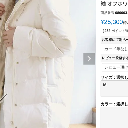
袖 オフホワイ 
商品番号
080003
¥
25,300
税
[
253
ポイント進
お客様にて別ペ
レビュー投稿す
サイズ
選択
M
カラー
選択