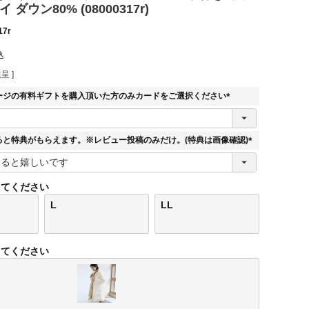
ダウン80% (08000317r)
17r
込
呈 ]
ージの有料ギフトを購入頂いた方のみカードをご選択ください
(
必
須
ると特典がもらえます。※レビュー投稿のみだけ。(特典は画像確認)
)
(
必
須
してください
)
L
LL
してください