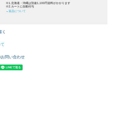
※1.北海道・沖縄は別途1,100円送料がかかります
※2.カートに自動付与
→返品について
書く
いて
のお問い合わせ