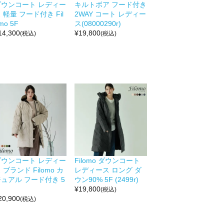
ダウンコート レディー
キルトボア フード付き
 軽量 フード付き Fil
2WAY コート レディー
mo 5F
ス(08000290r)
14,300
¥
19,800
(税込)
(税込)
ダウンコート レディー
Filomo ダウンコート
 ブランド Filomo カ
レディース ロング ダ
ュアル フード付き 5
ウン90% 5F (2499r)
¥
19,800
(税込)
20,900
(税込)