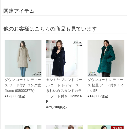
関連アイテム
他のお客様はこちらの商品も見ています
ダウン コート レディー
カシミヤ ブレンド ウー
ダウンコート レディー
ス フード付き ロング丈
ル コート レディース
ス 軽量 フード付き Filo
filomo (08000277r)
きれいめ スタンドカラ
mo 5F
¥
19,800
ー フード付き Filomo 6
¥
14,300
(税込)
(税込)
F
¥
29,700
(税込)