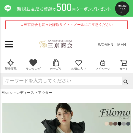
ペー
ジト
ップ
へ
→三京商会を装った詐欺サイト・メールにご注意ください
WOMEN
MEN
新着商品
ランキング
カテゴリ
お気に入り
マイページ
カート
Filomo
レディース
アウター