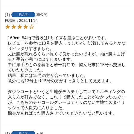
1
非公開
購入者
投稿日
2025/11/24
169cm 54kgで普段はLサイズを選ぶことが多いです。

レビューを参考に13号を購入しましたが、試着してみるとかな
りピッタリすぎました。

丈は膝が隠れるくらい長くて良かったのですが、袖は腕を曲げ
ると手首が完全に出てしまいます。

中に厚手のものを着ると若干窮屈で、悩んだ末に15号へ交換し
ていただきました。

結果、私には15号の方が合っていました。

意外にも13号より15号の方がすっきりとして見えます。

ダウンコートというと生地がテカテカしていてキルティングの
入り方が好みでなく、これまで購入したことがなかったのです
が、こちらのチャコールグレーはテカリのない生地でスタイリ
ッシュで大変気に入りました。

機会があればまた購入させていただきたいなと思います。
1
女性
購入者