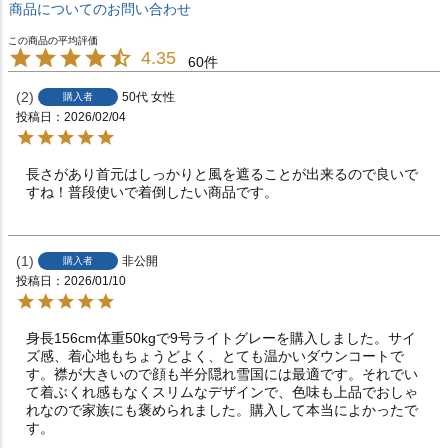
商品についてのお問い合わせ
4.35
60
2
50代
女性
購入者
投稿日
2026/02/04
長さがあり首元はしっかりと風を遮ることが出来るので良いで
すね！普段使いで着倒したい商品です。
1
非公開
購入者
投稿日
2026/01/10
身長156cm体重50kgで9号ライトグレーを購入しました。サイ
ズ感、着心地もちょうどよく、とても温かいダウンコートで
す。襟が大きいので顔も半分隠れ雪国には最適です。それでい
て着ぶくれ感もなくスリムなデザインで、色味も上品でおしゃ
れなので家族にも褒められました。購入して本当によかったで
す。