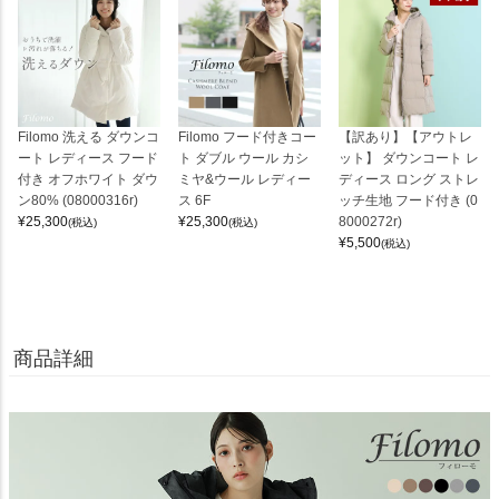
Filomo 洗える ダウンコ
Filomo フード付きコー
【訳あり】【アウトレ
ート レディース フード
ト ダブル ウール カシ
ット】 ダウンコート レ
付き オフホワイト ダウ
ミヤ&ウール レディー
ディース ロング ストレ
ン80% (08000316r)
ス 6F
ッチ生地 フード付き (0
¥
25,300
¥
25,300
8000272r)
(税込)
(税込)
¥
5,500
(税込)
商品詳細