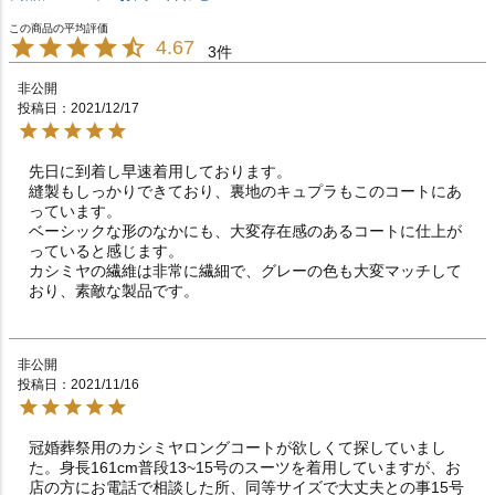
4.67
3
非公開
投稿日
2021/12/17
先日に到着し早速着用しております。

縫製もしっかりできており、裏地のキュプラもこのコートにあ
っています。

ベーシックな形のなかにも、大変存在感のあるコートに仕上が
っていると感じます。

カシミヤの繊維は非常に繊細で、グレーの色も大変マッチして
おり、素敵な製品です。
非公開
投稿日
2021/11/16
冠婚葬祭用のカシミヤロングコートが欲しくて探していまし
た。身長161cm普段13~15号のスーツを着用していますが、お
店の方にお電話で相談した所、同等サイズで大丈夫との事15号