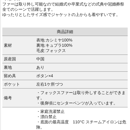
ファーは取り外し可能なので結婚式や卒業式などの式典や冠婚葬祭
全てのシーンで活躍します。
ゆったりとしたサイズ感でジャケットの上からも着やすいです。
商品詳細
表地:カシミヤ100%
素材
裏地:キュプラ100%
毛皮:フォックス
原産国
中国
裏地
あり
留め具
ボタン×4
ポケット
左右1ケ所づつ
・フォックスファーは取り外しすることができま
備考
す。
・後身頃にセンターベンツが入っています。
・家庭洗濯禁止
・漂白禁止
・底面の最高温度 110°C スチームアイロンは危
険。