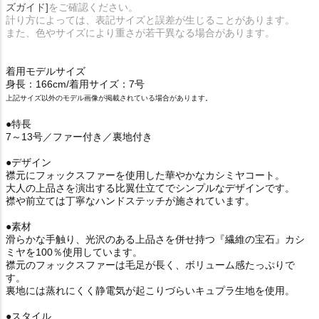
ズガイド]
をご確認ください。
計り方によっては、表記サイズと誤差が生じることがあります。
また、色やサイズにより重さが若干異なる場合があります。
着用モデルサイズ
身長：166cm/着用サイズ：7号
上記サイズ以外のモデル画像が掲載されている場合があります。
●特長
7～13号／ファー付き／裏地付き
●デザイン
襟元にフォックスファーを使用した華やかなカシミヤコート。
大人の上品さを演出する比翼仕立てでシンプルなデザインです。
襟や前立ては丁寧なハンドステッチが施されています。
●素材
滑らかな手触り、光沢のある上品さを併せ持つ『繊維の宝石』カシ
ミヤを100％使用しています。
襟元のフォックスファーは毛足が長く、ボリューム感たっぷりで
す。
裏地には蒸れにくく静電気が起こりづらいキュプラ生地を使用。
●スタイル