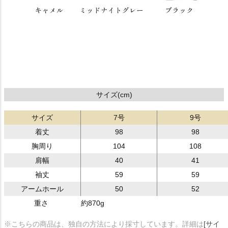
サイズ(cm)
サイズ
7号
9号
着丈
98
98
胸周り
104
108
肩幅
40
41
袖丈
59
59
アームホール
50
52
重さ
約870g
※こちらの商品は、独自の方法により採寸しています。詳細は
[サイ