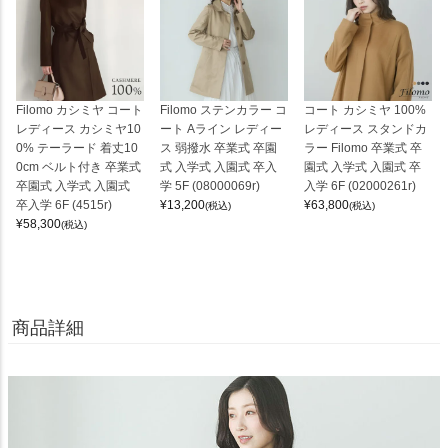
Filomo カシミヤ コート
Filomo ステンカラー コ
コート カシミヤ 100%
レディース カシミヤ10
ート Aライン レディー
レディース スタンドカ
0% テーラード 着丈10
ス 弱撥水 卒業式 卒園
ラー Filomo 卒業式 卒
0cm ベルト付き 卒業式
式 入学式 入園式 卒入
園式 入学式 入園式 卒
卒園式 入学式 入園式
学 5F (08000069r)
入学 6F (02000261r)
卒入学 6F (4515r)
¥
13,200
¥
63,800
(税込)
(税込)
¥
58,300
(税込)
商品詳細