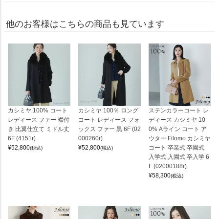
他のお客様はこちらの商品も見ています
カシミヤ 100% コート
カシミヤ 100％ ロング
ステンカラーコート レ
レディース ファー 襟付
コート レディース フォ
ディース カシミヤ 10
き 比翼仕立て ミドル丈
ックス ファー 黒 6F (02
0% Aライン コート ア
6F (4151r)
000260r)
ウター Filomo カシミヤ
¥
52,800
¥
52,800
コート 卒業式 卒園式
(税込)
(税込)
入学式 入園式 卒入学 6
F (02000188r)
¥
58,300
(税込)