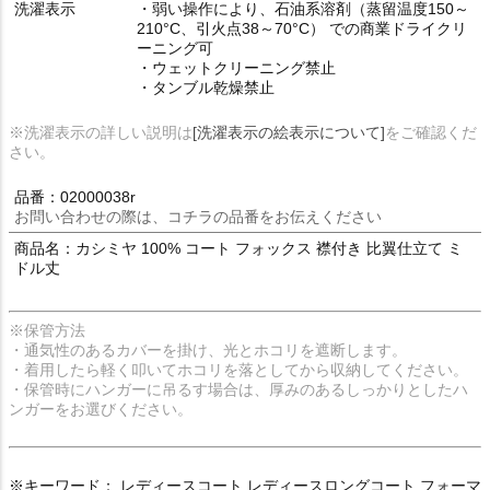
洗濯表示
・弱い操作により、石油系溶剤（蒸留温度150～
210°C、引火点38～70°C） での商業ドライクリ
ーニング可
・ウェットクリーニング禁止
・タンブル乾燥禁止
※洗濯表示の詳しい説明は
[洗濯表示の絵表示について]
をご確認くだ
さい。
品番：02000038r
お問い合わせの際は、コチラの品番をお伝えください
商品名：カシミヤ 100% コート フォックス 襟付き 比翼仕立て ミ
ドル丈
※保管方法
・通気性のあるカバーを掛け、光とホコリを遮断します。
・着用したら軽く叩いてホコリを落としてから収納してください。
・保管時にハンガーに吊るす場合は、厚みのあるしっかりとしたハ
ンガーをお選びください。
※キーワード： レディースコート レディースロングコート フォーマ