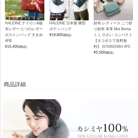
HALEINE ナイロン&栃
HALEINE 日本製 横型
財布 レディース 二つ折
木レザー たつのレザー
ボディバッグ
り財布 本革 Mia Borsa
ボストンバッグ 大きめ
¥
19,800
ミニ 小さい コンパクト
(税込)
4FB
【ネコポスで送料無
¥
15,400
料】 (07000338r) 4FC
(税込)
¥
5,500
(税込)
商品詳細