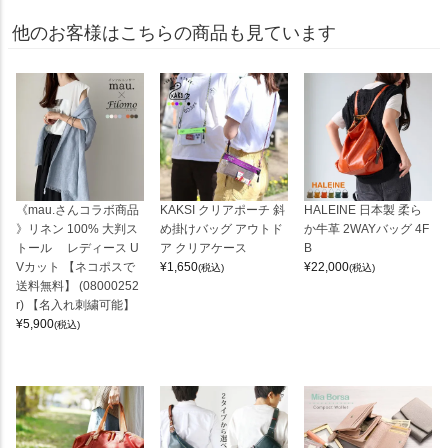
他のお客様はこちらの商品も見ています
《mau.さんコラボ商品
KAKSI クリアポーチ 斜
HALEINE 日本製 柔ら
》リネン 100% 大判ス
め掛けバッグ アウトド
か牛革 2WAYバッグ 4F
トール レディース U
ア クリアケース
B
Vカット 【ネコポスで
¥
1,650
¥
22,000
(税込)
(税込)
送料無料】 (08000252
r) 【名入れ刺繍可能】
¥
5,900
(税込)