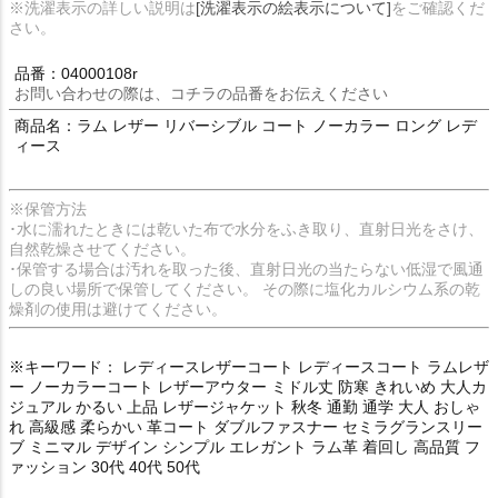
※洗濯表示の詳しい説明は
[洗濯表示の絵表示について]
をご確認くだ
さい。
品番：04000108r
お問い合わせの際は、コチラの品番をお伝えください
商品名：ラム レザー リバーシブル コート ノーカラー ロング レデ
ィース
※保管方法
･水に濡れたときには乾いた布で水分をふき取り、直射日光をさけ、
自然乾燥させてください。
･保管する場合は汚れを取った後、直射日光の当たらない低湿で風通
しの良い場所で保管してください。 その際に塩化カルシウム系の乾
燥剤の使用は避けてください。
※キーワード： レディースレザーコート レディースコート ラムレザ
ー ノーカラーコート レザーアウター ミドル丈 防寒 きれいめ 大人カ
ジュアル かるい 上品 レザージャケット 秋冬 通勤 通学 大人 おしゃ
れ 高級感 柔らかい 革コート ダブルファスナー セミラグランスリー
ブ ミニマル デザイン シンプル エレガント ラム革 着回し 高品質 フ
ァッション 30代 40代 50代