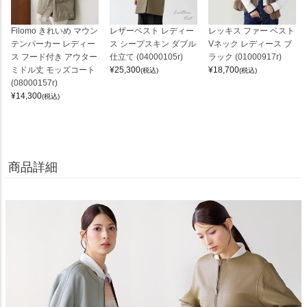
Filomo きれいめ マウン
レザーベスト レディー
レッキス ファー ベスト
テンパーカー レディー
ス シープスキン ダブル
Vネック レディース ブ
ス フード付き アウター
仕立て (04000105r)
ラック (01000917r)
ミドル丈 モッズコート
¥
25,300
¥
18,700
(税込)
(税込)
(08000157r)
¥
14,300
(税込)
商品詳細