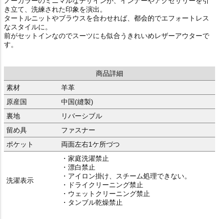
ノーカラーのミニマルなデザインが、インナーやアクセサリーを引
き立て、洗練された印象を演出。
タートルニットやブラウスを合わせれば、都会的でエフォートレス
なスタイルに。
前がセットインなのでスーツにも似合うきれいめレザーアウターで
す。
商品詳細
素材
羊革
原産国
中国(縫製)
裏地
リバーシブル
留め具
ファスナー
ポケット
両面左右1ケ所づつ
・家庭洗濯禁止
・漂白禁止
・アイロン掛け、スチーム処理できない。
洗濯表示
・ドライクリーニング禁止
・ウェットクリーニング禁止
・タンブル乾燥禁止