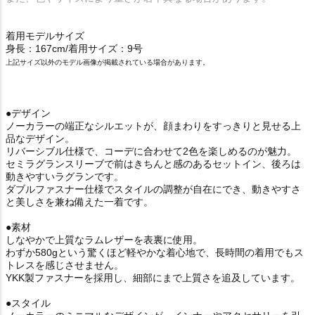
着用モデルサイズ
身長：167cm/着用サイズ：9号
上記サイズ以外のモデル画像が掲載されている場合があります。
●デザイン
ノーカラーの端正なシルエットが、顔まわりをすっきりと見せる上
品なデザイン。
リバーシブル仕様で、コーデに合わせて2色を楽しめるのが魅力。
セミラグランスリーブで前はきちんと感のあるセットイン、後ろは
動きやすいラグランです。
ダブルファスナー仕様でスタイルの調整が自在にでき、動きやすさ
と美しさを兼ね備えた一着です。
●素材
しなやかで上質なラムレザーを表裏に使用。
わずか580gという驚くほど軽やかな着心地で、長時間の着用でもス
トレスを感じさせません。
YKK製ファスナーを採用し、細部にまで上質さを追及しています。
●スタイル