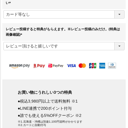
い
(
必
須
)
レビュー投稿すると特典がもらえます。※レビュー投稿のみだけ。(特典は
画像確認)
(
必
須
)
お買い物にうれしい3つの特典
●税込3,980円以上で送料無料 ※1
●LINE連携で200ポイント付与
●誰でも使える5%OFFクーポン ※2
※1.北海道・沖縄は別途1,100円送料がかかります
※2.カートに自動付与