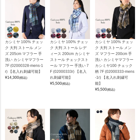
カシミヤ 100% チェッ
カシミヤ 100% チェッ
カシミヤ 100% チェッ
ク 大判 ストール メン
ク 大判 ストール レデ
ク 大判 ストール メン
ズ 205cm マフラー 手
ィース 200cm カシミヤ
ズ マフラー 200cm 手
洗い カシミヤマフラー
ストール チェックスト
洗い カシミヤマフラー
7F (02000328-mens-1
ール マフラー 手洗い 7
カシミヤ100 チェック
r) 【名入れ刺繍可能】
F (02000333r) 【名入
柄 7F (02000333-mens
¥
14,300
れ刺繍可能】
-1r) 【名入れ刺繍可
(税込)
¥
5,500
能】
(税込)
¥
5,500
(税込)