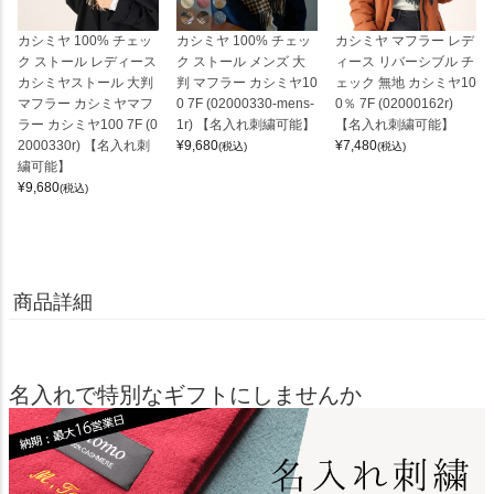
カシミヤ 100% チェッ
カシミヤ 100% チェッ
カシミヤ マフラー レデ
ク ストール レディース
ク ストール メンズ 大
ィース リバーシブル チ
カシミヤストール 大判
判 マフラー カシミヤ10
ェック 無地 カシミヤ10
マフラー カシミヤマフ
0 7F (02000330-mens-
0％ 7F (02000162r)
ラー カシミヤ100 7F (0
1r) 【名入れ刺繍可能】
【名入れ刺繍可能】
2000330r) 【名入れ刺
¥
9,680
¥
7,480
(税込)
(税込)
繍可能】
¥
9,680
(税込)
商品詳細
名入れで特別なギフトにしませんか