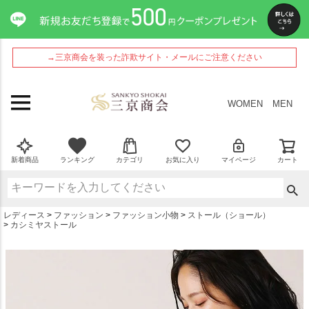
ペー
ジト
ップ
へ
→三京商会を装った詐欺サイト・メールにご注意ください
WOMEN
MEN
新着商品
ランキング
カテゴリ
お気に入り
マイページ
カート
レディース
ファッション
ファッション小物
ストール（ショール）
カシミヤストール