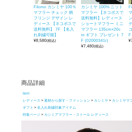
Filomo カシミヤ 100％
カシミヤ 100% ニット
F
マフラー チェック 柄
マフラー 【ネコポスで
フリンジ デザイン レ
送料無料】レディース
ディース 【ネコポスで
ショートマフラー ミニ
送料無料】 7F 【名入
マフラー 135cm×20c
れ刺繍可能】
m ギフト プレゼント 7
¥
8,580
F (02000341r)
¥
(税込)
¥
7,480
(税込)
商品詳細
item
レディース
素材から探す・ファッション
カシミヤ
カシミヤマ
ギフト
名入れ刺繍対象アイテム
特集ページ
カシミアマフラー・ストール レディース