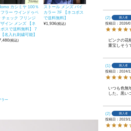
ilomo カシミヤ 100％
ストール メンズ バイ
マフラー ウインドゥペ
カラー 7F 【ネコポス
2
ン チェック フリンジ
で送料無料】
購入者
デザイン メンズ 【ネ
¥
1,936
投稿日
2026/0
(税込)
コポスで送料無料】 7
F 【名入れ刺繍可能】
ピンクの花
7,480
(税込)
重宝しそう
1
購入者
投稿日
2024/1
いつも色無
した。黒い
フラー
2
購入者
投稿日
2023/1