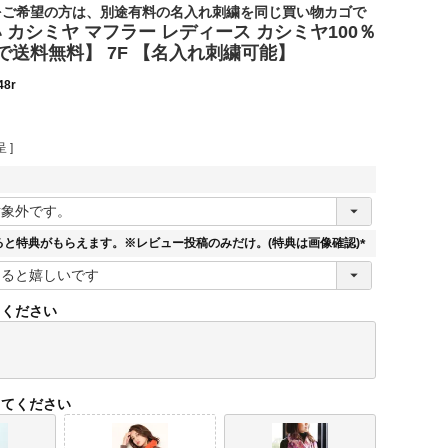
をご希望の方は、別途有料の名入れ刺繍を同じ買い物カゴで
カシミヤ マフラー レディース カシミヤ100％
い
で送料無料】 7F 【名入れ刺繍可能】
48r
 ]
必
須
ると特典がもらえます。※レビュー投稿のみだけ。(特典は画像確認)
(
必
須
てください
)
してください