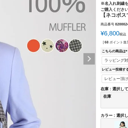
※名入れ刺繍
ご購入くださ
【ネコポス
商品番号
020002
¥
6,800
税込
[
68
ポイント進呈
こちらの商品は
(
レビュー投稿す
)
在庫
選択し
在庫
カラー
選択