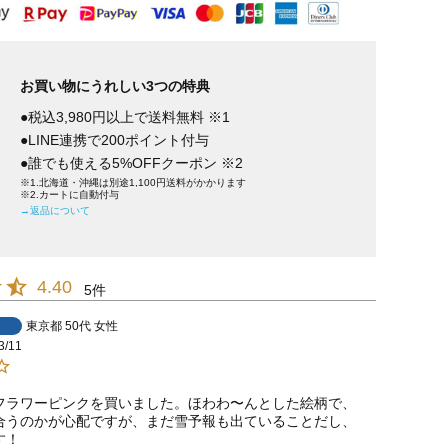
お買い物にうれしい3つの特典
●税込3,980円以上で送料無料 ※1
●LINE連携で200ポイント付与
●誰でも使える5%OFFクーポン ※2
※1.北海道・沖縄は別途1,100円送料がかかります
※2.カートに自動付与
→返品について
4.40
5
東京都
50代
女性
3/11
フラワーピンクを買いました。ほわわ〜んとした絵柄で、
合うのかが心配ですが、まだ雪予報も出ていることだし、
す！