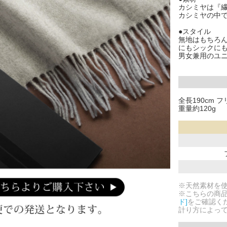
カシミヤは『
カシミヤの中
●スタイル
無地はもちろ
にもシックに
男女兼用のユ
全長190cm フ
重量約120g
※天然素材を
※こちらの商
ド]
をご確認く
計り方によっ