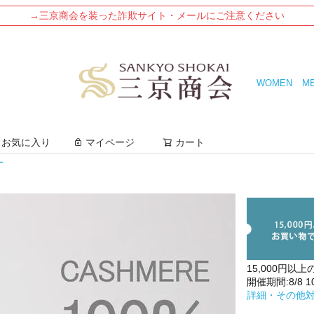
→三京商会を装った詐欺サイト・メールにご注意ください
WOMEN
M
検索
お気に入り
マイページ
カート
ー
15,000円以上
開催期間:8/8 10:
詳細・その他