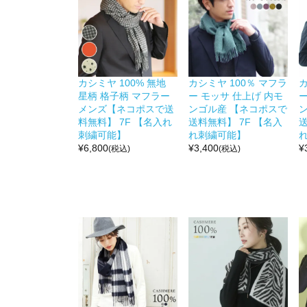
カシミヤ 100% 無地
カシミヤ 100％ マフラ
カ
星柄 格子柄 マフラー
ー モッサ 仕上げ 内モ
ー
メンズ【ネコポスで送
ンゴル産 【ネコポスで
料無料】 7F 【名入れ
送料無料】 7F 【名入
送
刺繍可能】
れ刺繍可能】
¥
6,800
¥
3,400
¥
(税込)
(税込)