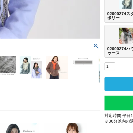
02000274
ボリー
02000274
ゥース
対応時間:平日10
※30分以内の