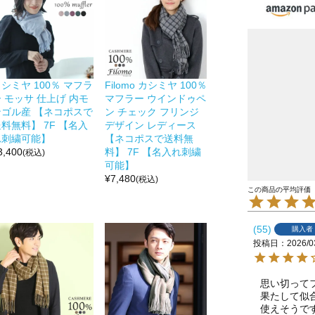
シミヤ 100％ マフラ
Filomo カシミヤ 100％
 モッサ 仕上げ 内モ
マフラー ウインドゥペ
ンゴル産 【ネコポスで
ン チェック フリンジ
料無料】 7F 【名入
デザイン レディース
れ刺繍可能】
【ネコポスで送料無
3,400
料】 7F 【名入れ刺繍
(税込)
可能】
¥
7,480
(税込)
55
購入者
投稿日
2026/0
思い切って
果たして似
使えそうで