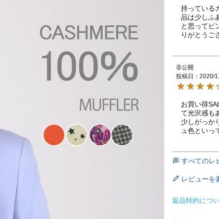
持っている
品は少しふ
と思ってピ
りがとうご
非公開
投稿日
2020/1
お買い得S
て光沢感もあ
少しがっか
ュ色といっ
すべてのレ
レビューを
返品特約につ