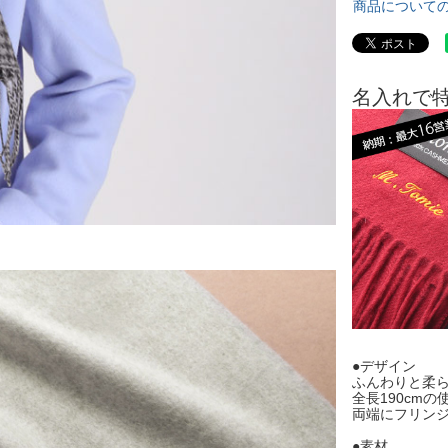
商品について
名入れで
●デザイン
ふんわりと柔ら
全長190cm
両端にフリン
●素材