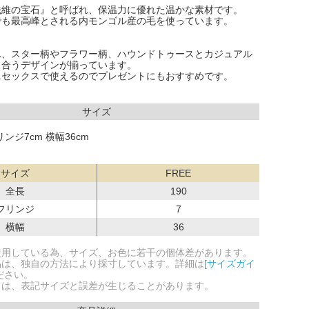
繊維の宝石』と呼ばれ、保温力に優れた温かな素材です。
でも最高峰とされる内モンゴル産の毛を使っています。
ん、スター柄やフラワー柄、ハウンドトゥースとカジュアル
も合うデザインが揃っています。
ニセックスで使えるのでプレゼントにもおすすめです。
サイズ
リンジ7cm 横幅36cm
サイズ
FREE
全長
190
フリンジ
7
横幅
36
使用している為、サイズ、お色に若干の個体差があります。
品は、独自の方法により採寸しています。詳細は
[サイズガイ
ださい。
ては、表記サイズと誤差が生じることがあります。