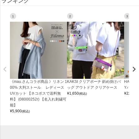
ランキング
1
2
3
《mau.さんコラボ商品 》リネン 1
KAKSI クリアポーチ 斜め掛けバ
HALEI
00% 大判ストール レディース
ッグ アウトドア クリアケース
Yバッグ 
UVカット 【ネコポスで送料無
¥
1,650
¥
22,000
(税込)
料】 (08000252r) 【名入れ刺繍可
能】
¥
5,900
(税込)