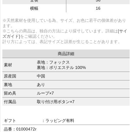
全長
56
横幅
16
※天然素材を使用している為、サイズ、お色に若干の個体差があり
ます。
※こちらの商品は、独自の方法により採寸しています。詳細は
[サイ
ズガイド]
をご確認ください。
計り方によっては、表記サイズと誤差が生じることがあります。
商品詳細
表地：フォックス
素材
裏地：ポリエステル 100%
原産国
中国
裏地
あり
留め具
ループ×7
付属品
取り付け用ボタン×7
ギフト
：ラッピング有料
品番：01000472r