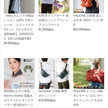
《mau.さんコラボ商品
KAKSI クリアポーチ 斜
HALEINE 日本製 柔ら
》リネン 100% 大判ス
め掛けバッグ アウトド
か牛革 2WAYバッグ 4F
トール レディース U
ア クリアケース
B
Vカット 【ネコポスで
¥
1,650
¥
22,000
(税込)
(税込)
送料無料】 (08000252
r) 【名入れ刺繍可能】
¥
5,900
(税込)
長時間ひんやり持続。
HALEINE 日本製 横型
HALEINE ナイロン&栃
mochro factory 高吸水
ボディバッグ
木レザー たつのレザー
ポリマー入り ネックク
¥
19,800
ボストンバッグ 大きめ
(税込)
ーラー 保冷剤ポケット
4FB