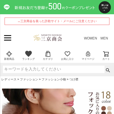
ペー
ジト
ップ
へ
→三京商会を装った詐欺サイト・メールにご注意ください
WOMEN
MEN
新着商品
ランキング
カテゴリ
お気に入り
マイページ
カート
レディース
ファッション
ファッション小物
つけ襟