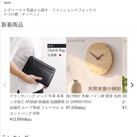
item
レディース
毛皮から探す・ファッション
フォックス
つけ襟・ティペット
新着商品
クラッチバッグ メンズ 牛革 本革
掛け時計 木製 パイン材 静音 丸時
掛け時計
シボ加工 A5収納 祝儀袋 冠婚葬祭
計 (09000765r)
計 (0900
結婚式 ループ革紐 フォーマル セ
¥
7,150
¥
7,150
(税込)
(
カンドバッグ 4FB
¥
12,650
(税込)