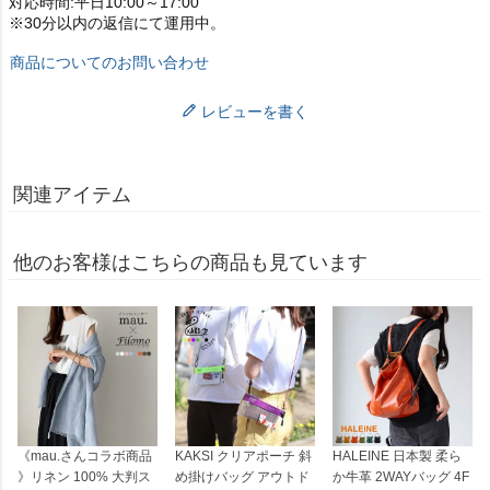
対応時間:平日10:00～17:00
※30分以内の返信にて運用中。
商品についてのお問い合わせ
レビューを書く
関連アイテム
他のお客様はこちらの商品も見ています
《mau.さんコラボ商品
KAKSI クリアポーチ 斜
HALEINE 日本製 柔ら
》リネン 100% 大判ス
め掛けバッグ アウトド
か牛革 2WAYバッグ 4F