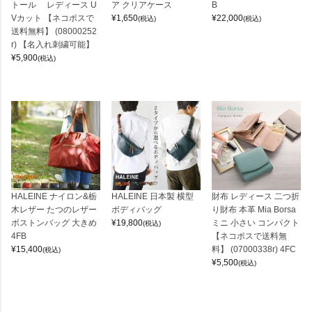
トール レディース U
ア クリアケース
B
Vカット 【ネコポスで
¥
1,650
¥
22,000
(税込)
(税込)
送料無料】 (08000252
r) 【名入れ刺繍可能】
¥
5,900
(税込)
HALEINE ナイロン&栃
HALEINE 日本製 横型
財布 レディース 二つ折
木レザー たつのレザー
ボディバッグ
り財布 本革 Mia Borsa
ボストンバッグ 大きめ
¥
19,800
ミニ 小さい コンパクト
(税込)
4FB
【ネコポスで送料無
¥
15,400
料】 (07000338r) 4FC
(税込)
¥
5,500
(税込)