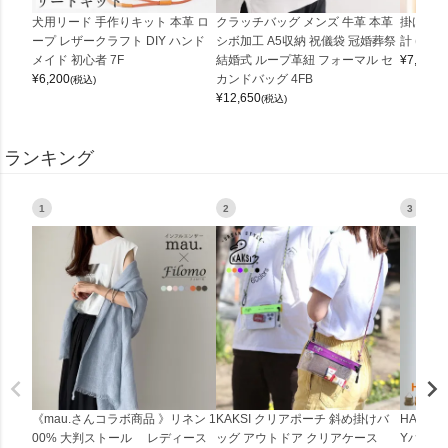
犬用リード 手作りキット 本革 ロ
クラッチバッグ メンズ 牛革 本革
掛け時計
ープ レザークラフト DIY ハンド
シボ加工 A5収納 祝儀袋 冠婚葬祭
計 (0900
メイド 初心者 7F
結婚式 ループ革紐 フォーマル セ
¥
7,150
(
¥
6,200
カンドバッグ 4FB
(税込)
¥
12,650
(税込)
ランキング
1
2
3
《mau.さんコラボ商品 》リネン 1
KAKSI クリアポーチ 斜め掛けバ
HALEI
00% 大判ストール レディース
ッグ アウトドア クリアケース
Yバッグ 