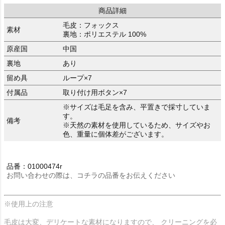
商品詳細
毛皮：フォックス
素材
裏地：ポリエステル 100%
原産国
中国
裏地
あり
留め具
ループ×7
付属品
取り付け用ボタン×7
※サイズは毛足を含み、平置きで採寸していま
す。
備考
※天然の素材を使用しているため、サイズやお
色、重量に個体差がございます。
品番：01000474r
お問い合わせの際は、コチラの品番をお伝えください
※使用上の注意
毛皮は大変、デリケートな素材になりますので、 クリーニングを必