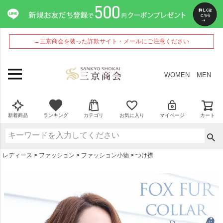
ペー
ジト
ップ
へ
→三京商会を装った詐欺サイト・メールにご注意ください
WOMEN
MEN
新着商品
ランキング
カテゴリ
お気に入り
マイページ
カート
レディース
ファッション
ファッション小物
つけ襟