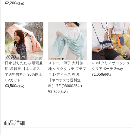
¥
2,200
(税込)
日傘 折りたたみ 晴雨兼
ストール 薄手 大判 無
kaksi クリアサコッシュ
用 綿 軽量 【ネコポス
地 シルクタッチ プチプ
クリアポーチ 2way
で送料無料】 90%以上
ラ レディース 春 夏
¥
1,650
(税込)
UVカット
【ネコポスで送料無
¥
3,500
料】 7F (08000254r)
(税込)
¥
2,750
(税込)
商品詳細