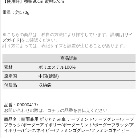
【使用時】横幅90cm 縦幅57cm
重量：約170g
※こちらの商品は、独自の方法により採寸しています。詳細は
[サイ
ズガイド]
をご確認ください。
計り方によっては、表記サイズと誤差が生じることがあります。
商品詳細
素材
ポリエステル100%
原産国
中国(縫製)
付属品
収納袋
品番：09000417r
お問い合わせの際は、コチラの品番をお伝えください
商品名：晴雨兼用 折りたたみ傘 テープミント/テープグレー/テープ
ブラック/ボーダーアイボリー/ボーダーミント/ボーダーブラック/ア
イボリー/ピンク/ネイビー/フラミンゴグレー/フラミンゴネイビー