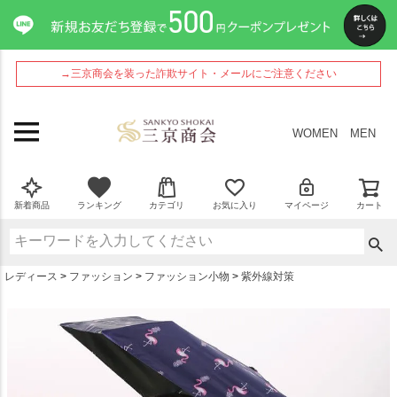
ペー
ジト
ップ
へ
→三京商会を装った詐欺サイト・メールにご注意ください
WOMEN
MEN
新着商品
ランキング
カテゴリ
お気に入り
マイページ
カート
レディース
ファッション
ファッション小物
紫外線対策