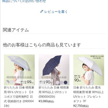
商品についてのお問い合わせ
レビューを書く
関連アイテム
他のお客様はこちらの商品も見ています
折りたたみ 日傘 晴雨兼
折りたたみ 日傘 晴雨兼
日傘 折りたたみ 遮光
用 99％ UVカット 【ネ
用 90%以上 UVカット
晴雨兼用 軽量 90%以上
コポスで送料無料】日
(09000420r)
UVカット プレゼント
式 収納袋付き (090004
¥
3,080
ギフト 7F
(税込)
19r)
¥
2,750
(税込)