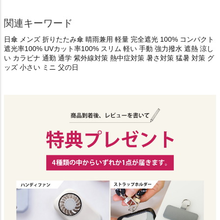
関連キーワード
日傘 メンズ 折りたたみ傘 晴雨兼用 軽量 完全遮光 100% コンパクト
遮光率100% UVカット率100% スリム 軽い 手動 強力撥水 遮熱 涼し
い カラビナ 通勤 通学 紫外線対策 熱中症対策 暑さ対策 猛暑 対策 グ
ッズ 小さい ミニ 父の日