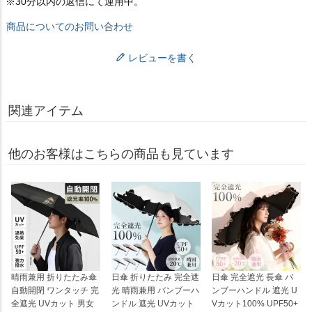
※30分以内の返信にて運用中。
商品についてのお問い合わせ
レビューを書く
関連アイテム
他のお客様はこちらの商品も見ています
晴雨兼用 折りたたみ傘
日傘 折りたたみ 完全遮
日傘 完全遮光 長傘 バ
自動開閉 ワンタッチ 完
光 晴雨兼用 バンブーハ
ンブーハンドル 遮光 U
全遮光 UVカット 男女
ンドル 遮光 UVカット
Vカット100% UPF50+