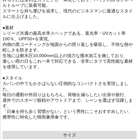
ルトループに装着可能。
スマートな持ち運びを追求し、現代のビジネスマンに最適なスタイ
ルに仕上げました。
●素材
シリーズ共通の最高水準スペックである、遮光率・UVカット率
100％、UPF50+を実現。
内側の黒コーティングが地面からの照り返しを吸収し、不快な熱や
眩しさを防ぎます。
生地には耐水圧10,000mm以上の強力な撥水加工を施しており、
激しい雨の日もこれ一本で対応できる、非常にタフで高性能な素材
を使用しています。
●スタイル
カバンの中でもかさばらない圧倒的なコンパクトさを実現しまし
た。
毎日の通勤や外回りはもちろん、荷物を減らしたい出張や旅行、
屋外でのスポーツ観戦やアウトドアまで、シーンを選ばず活躍しま
す。
「日傘を持ち歩く習慣がない」という男性にこそおすすめしたい、
携帯性に特化した晴雨兼用傘です。
サイズ