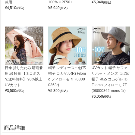
兼用
100% UPF50+
¥
5,940
(税込)
¥
4,510
¥
5,940
(税込)
(税込)
日傘 折りたたみ 晴雨兼
帽子 レディース つば広
UVカット 帽子 サファ
用 綿 軽量 【ネコポス
帽子 コカゲル(R) Filom
リハット メンズ つば広
で送料無料】 90%以上
o フィローモ 7F (0800
帽子 深め コカゲル(R)
UVカット
0363r)
Filomo フィローモ 7F
¥
3,500
¥
5,390
(08000362-mens-1r)
(税込)
(税込)
¥
6,050
(税込)
商品詳細