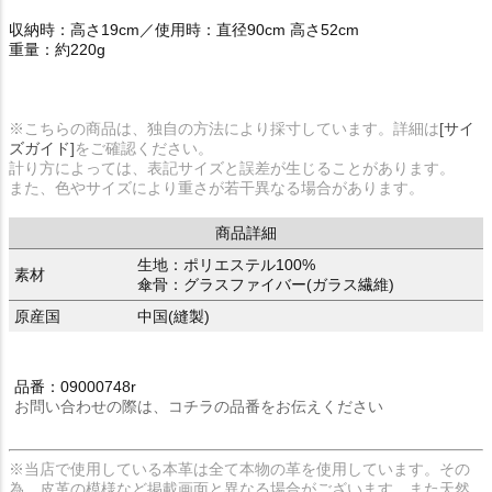
収納時：高さ19cm／使用時：直径90cm 高さ52cm
重量：約220g
※こちらの商品は、独自の方法により採寸しています。詳細は
[サイ
ズガイド]
をご確認ください。
計り方によっては、表記サイズと誤差が生じることがあります。
また、色やサイズにより重さが若干異なる場合があります。
商品詳細
生地：ポリエステル100%
素材
傘骨：グラスファイバー(ガラス繊維)
原産国
中国(縫製)
品番：09000748r
お問い合わせの際は、コチラの品番をお伝えください
※当店で使用している本革は全て本物の革を使用しています。その
為、皮革の模様など掲載画面と異なる場合がございます。また天然