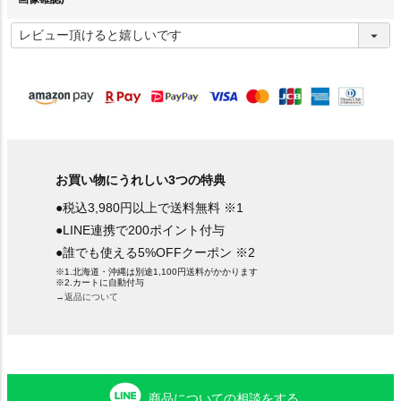
(
必
須
)
お買い物にうれしい3つの特典
●税込3,980円以上で送料無料 ※1
●LINE連携で200ポイント付与
●誰でも使える5%OFFクーポン ※2
※1.北海道・沖縄は別途1,100円送料がかかります
※2.カートに自動付与
→返品について
商品についての相談をする