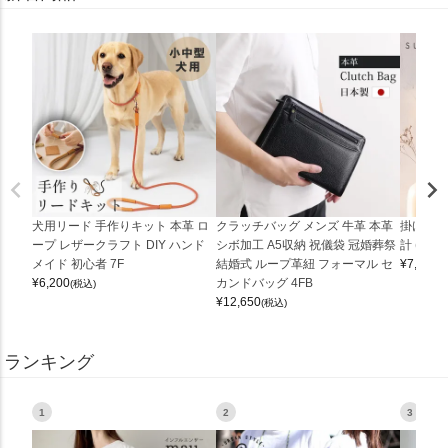
犬用リード 手作りキット 本革 ロ
クラッチバッグ メンズ 牛革 本革
掛け時計
ープ レザークラフト DIY ハンド
シボ加工 A5収納 祝儀袋 冠婚葬祭
計 (0900
メイド 初心者 7F
結婚式 ループ革紐 フォーマル セ
¥
7,150
(
¥
6,200
カンドバッグ 4FB
(税込)
¥
12,650
(税込)
ランキング
1
2
3