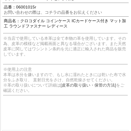
品番：06001015r
お問い合わせの際は、コチラの品番をお伝えください
商品名：クロコダイル コインケース ICカードケース付き マット加
工 ラウンドファスナー レディース
※当店で使用している本革は全て本物の革を使用しています。その
為、皮革の模様など掲載画面と異なる場合がございます。また天然
皮革に関してはワシントン条約を元に適正に輸入された商品を販売
しています。
※使用上の注意
本革は水分を嫌いますので、もし水に濡れたときには乾いた布で水
分をふき取り、 直射日光をさけ、自然乾燥させてください。
※革の取り扱いについて詳細は
[皮革の取り扱い・保管の方法]
をご
確認ください。