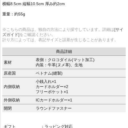
横幅8.5cm 縦幅10.5cm 厚み約2cm
重量：約55g
※こちらの商品は、独自の方法により採寸しています。詳細は
[サイ
ズガイド]
をご確認ください。
計り方によっては、表記サイズと誤差が生じることがあります。
商品詳細
表側：クロコダイル(マット加工)
素材
内装：牛革(ヌメ革)、生地
原産国
ベトナム(縫製)
小銭入れ×1
内側収納
カードホルダー×2
フリーポケット×1
外側収納
ICカードホルダー×1
開閉
ラウンドファスナー
ギフト
：ラッピング対応