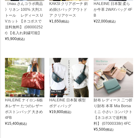
《mau.さんコラボ商品
KAKSI クリアポーチ 斜
HALEINE 日本製 柔ら
》リネン 100% 大判ス
め掛けバッグ アウトド
か牛革 2WAYバッグ 4F
トール レディース U
ア クリアケース
B
Vカット 【ネコポスで
¥
1,650
¥
22,000
(税込)
(税込)
送料無料】 (08000252
r) 【名入れ刺繍可能】
¥
5,900
(税込)
HALEINE ナイロン&栃
HALEINE 日本製 横型
財布 レディース 二つ折
木レザー たつのレザー
ボディバッグ
り財布 本革 Mia Borsa
ボストンバッグ 大きめ
¥
19,800
ミニ 小さい コンパクト
(税込)
4FB
【ネコポスで送料無
¥
15,400
料】 (07000338r) 4FC
(税込)
¥
5,500
(税込)