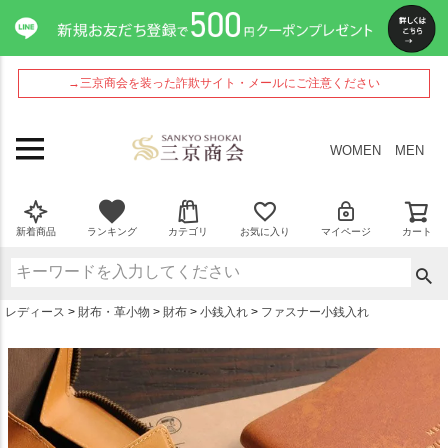
ペー
ジト
ップ
へ
→三京商会を装った詐欺サイト・メールにご注意ください
WOMEN
MEN
新着商品
ランキング
カテゴリ
お気に入り
マイページ
カート
レディース
財布・革小物
財布
小銭入れ
ファスナー小銭入れ