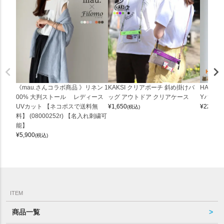
《mau.さんコラボ商品 》リネン 1
KAKSI クリアポーチ 斜め掛けバ
HALEI
00% 大判ストール レディース
ッグ アウトドア クリアケース
Yバッグ 
UVカット 【ネコポスで送料無
¥
1,650
¥
22,000
(税込)
料】 (08000252r) 【名入れ刺繍可
能】
¥
5,900
(税込)
ITEM
商品一覧