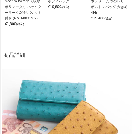
mochro factory 高吸水
ボディバッグ
木レザー たつのレザー
ポリマー入り ネックク
¥
19,800
ボストンバッグ 大きめ
(税込)
ーラー 保冷剤ポケット
4FB
付き (No.09000762)
¥
15,400
(税込)
¥
1,800
(税込)
商品詳細