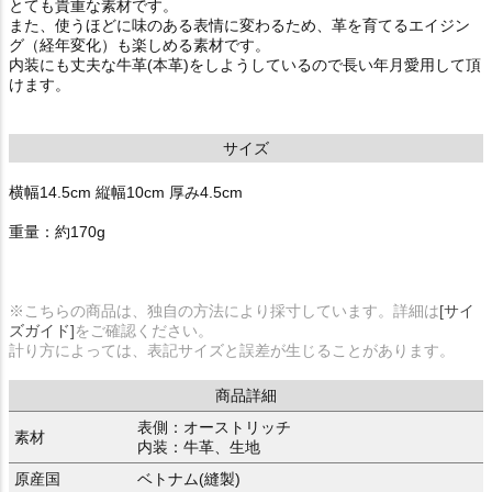
とても貴重な素材です。
また、使うほどに味のある表情に変わるため、革を育てるエイジン
グ（経年変化）も楽しめる素材です。
内装にも丈夫な牛革(本革)をしようしているので長い年月愛用して頂
けます。
サイズ
横幅14.5cm 縦幅10cm 厚み4.5cm
重量：約170g
※こちらの商品は、独自の方法により採寸しています。詳細は
[サイ
ズガイド]
をご確認ください。
計り方によっては、表記サイズと誤差が生じることがあります。
商品詳細
表側：オーストリッチ
素材
内装：牛革、生地
原産国
ベトナム(縫製)