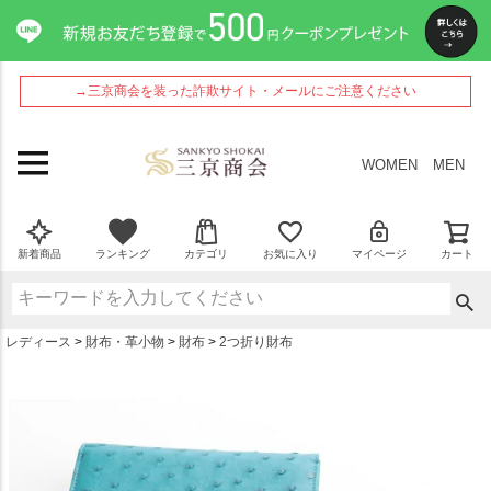
ペー
ジト
ップ
へ
→三京商会を装った詐欺サイト・メールにご注意ください
WOMEN
MEN
新着商品
ランキング
カテゴリ
お気に入り
マイページ
カート
レディース
財布・革小物
財布
2つ折り財布