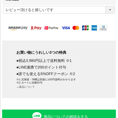
(
必
須
)
お買い物にうれしい3つの特典
●税込3,980円以上で送料無料 ※1
●LINE連携で200ポイント付与
●誰でも使える5%OFFクーポン ※2
※1.北海道・沖縄は別途1,100円送料がかかります
※2.カートに自動付与
→返品について
商品についての相談をする