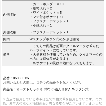
・カードホルダー × 10
・紙幣入れ × 2
・ワイドポケット × 5
内側収納
・マチ付きポケット×1
・ファスナーポケット × 1
・小銭入れ × 1
外側収納
・ファスナーポケット × 1
開閉
Wスナップボタン式のかぶせ開閉
・こちらの商品は前面にクイルマークが並んだ、
ハーフポイントになっています。
備考
・天然素材を使用しているため、クイルマークの
出方には個体差があります。
・各ポケット内側は生地になっております。
品番：06000313r
お問い合わせの際は、コチラの品番をお伝えください
商品名：オーストリッチ 折財布 小銭入れ付き Wボタン式
※当店で使用している本革は全て本物の革を使用しています。その
為、皮革の模様など掲載画面と異なる場合がございます。また天然