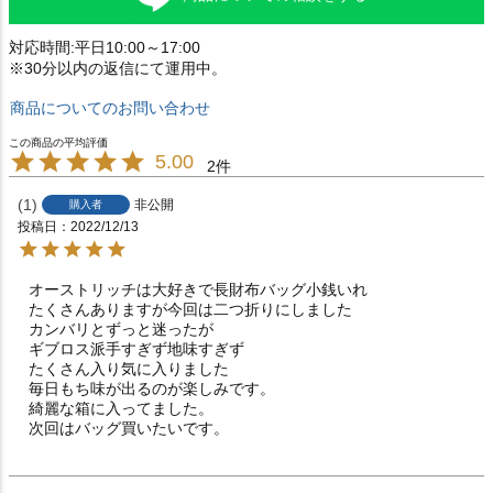
対応時間:平日10:00～17:00
※30分以内の返信にて運用中。
商品についてのお問い合わせ
5.00
2
1
非公開
購入者
投稿日
2022/12/13
オーストリッチは大好きで長財布バッグ小銭いれ

たくさんありますが今回は二つ折りにしました

カンバリとずっと迷ったが

ギブロス派手すぎず地味すぎず

たくさん入り気に入りました

毎日もち味が出るのが楽しみです。

綺麗な箱に入ってました。

次回はバッグ買いたいです。