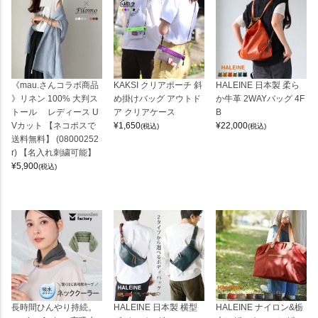
《mau.さんコラボ商品
KAKSI クリアポーチ 斜
HALEINE 日本製 柔ら
》リネン 100% 大判ス
め掛けバッグ アウトド
か牛革 2WAYバッグ 4F
トール レディース U
ア クリアケース
B
Vカット 【ネコポスで
¥
1,650
¥
22,000
(税込)
(税込)
送料無料】 (08000252
r) 【名入れ刺繍可能】
¥
5,900
(税込)
長時間ひんやり持続。
HALEINE 日本製 横型
HALEINE ナイロン&栃