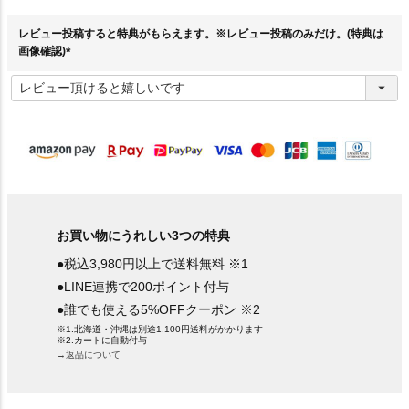
須
)
レビュー投稿すると特典がもらえます。※レビュー投稿のみだけ。(特典は
画像確認)
(
必
須
)
お買い物にうれしい3つの特典
●税込3,980円以上で送料無料 ※1
●LINE連携で200ポイント付与
●誰でも使える5%OFFクーポン ※2
※1.北海道・沖縄は別途1,100円送料がかかります
※2.カートに自動付与
→返品について