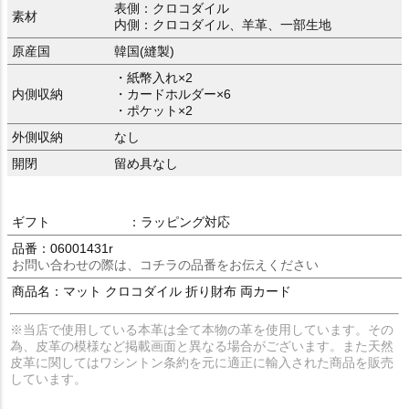
表側：クロコダイル
素材
内側：クロコダイル、羊革、一部生地
原産国
韓国(縫製)
・紙幣入れ×2
内側収納
・カードホルダー×6
・ポケット×2
外側収納
なし
開閉
留め具なし
ギフト
：ラッピング対応
品番：06001431r
お問い合わせの際は、コチラの品番をお伝えください
商品名：マット クロコダイル 折り財布 両カード
※当店で使用している本革は全て本物の革を使用しています。その
為、皮革の模様など掲載画面と異なる場合がございます。また天然
皮革に関してはワシントン条約を元に適正に輸入された商品を販売
しています。