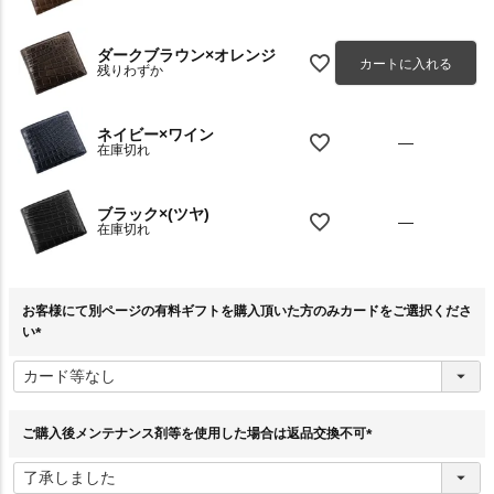
ダークブラウン×オレンジ
カートに入れる
残りわずか
ネイビー×ワイン
—
在庫切れ
ブラック×(ツヤ)
—
在庫切れ
お客様にて別ページの有料ギフトを購入頂いた方のみカードをご選択くださ
い
(
必
須
)
ご購入後メンテナンス剤等を使用した場合は返品交換不可
(
必