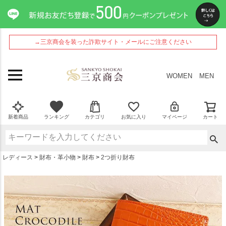
ペー
ジト
ップ
へ
→三京商会を装った詐欺サイト・メールにご注意ください
WOMEN
MEN
新着商品
ランキング
カテゴリ
お気に入り
マイページ
カート
レディース
財布・革小物
財布
2つ折り財布