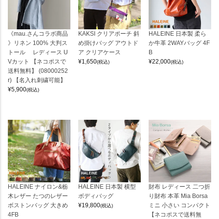
《mau.さんコラボ商品
KAKSI クリアポーチ 斜
HALEINE 日本製 柔ら
》リネン 100% 大判ス
め掛けバッグ アウトド
か牛革 2WAYバッグ 4F
トール レディース U
ア クリアケース
B
Vカット 【ネコポスで
¥
1,650
¥
22,000
(税込)
(税込)
送料無料】 (08000252
r) 【名入れ刺繍可能】
¥
5,900
(税込)
HALEINE ナイロン&栃
HALEINE 日本製 横型
財布 レディース 二つ折
木レザー たつのレザー
ボディバッグ
り財布 本革 Mia Borsa
ボストンバッグ 大きめ
¥
19,800
ミニ 小さい コンパクト
(税込)
4FB
【ネコポスで送料無