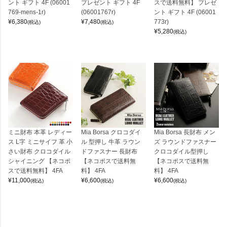
ント ギフト 4F (06001
プレゼント ギフト 4F
スで送料無料】 プレゼ
769-mens-1r)
(06001767r)
ント ギフト 4F (06001
¥
6,380
¥
7,480
773r)
(税込)
(税込)
¥
5,280
(税込)
ミニ財布 本革 レディー
Mia Borsa クロコダイ
Mia Borsa 長財布 メン
ス L字 ミニサイフ 革 小
ル 型押し 牛革 ラウン
ズ ラウンドファスナー
さい財布 クロコダイル
ドファスナー 長財布
クロコダイル型押し
シャイニング 【ネコポ
【ネコポスで送料無
【ネコポスで送料無
スで送料無料】 4FA
料】 4FA
料】 4FA
¥
11,000
¥
6,600
¥
6,600
(税込)
(税込)
(税込)