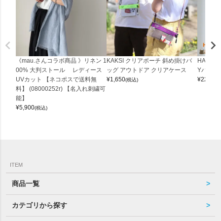
《mau.さんコラボ商品 》リネン 1
KAKSI クリアポーチ 斜め掛けバ
HALEI
00% 大判ストール レディース
ッグ アウトドア クリアケース
Yバッグ 
UVカット 【ネコポスで送料無
¥
1,650
¥
22,000
(税込)
料】 (08000252r) 【名入れ刺繍可
能】
¥
5,900
(税込)
ITEM
商品一覧
カテゴリから探す