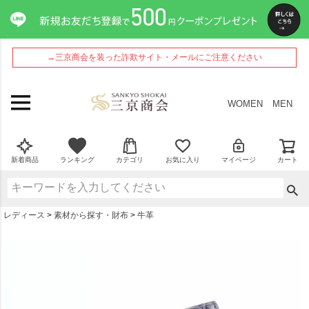
ペー
ジト
ップ
へ
→三京商会を装った詐欺サイト・メールにご注意ください
WOMEN
MEN
新着商品
ランキング
カテゴリ
お気に入り
マイページ
カート
レディース
素材から探す・財布
牛革