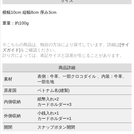
サイズ
横幅10cm 縦幅8cm 厚み3cm
重量：約100g
※こちらの商品は、独自の方法により採寸しています。詳細は
[サイ
ズガイド]
をご確認ください。
計り方によっては、表記サイズと誤差が生じることがあります。
商品詳細
表側：牛革、一部クロコダイル 、内装：牛革、
素材
一部生地
原産国
ベトナム名(縫製)
紙幣入れ×2
内側収納
カードホルダー×3
小銭入れ×1
外側収納
カードホルダー×1
開閉
スナップボタン開閉