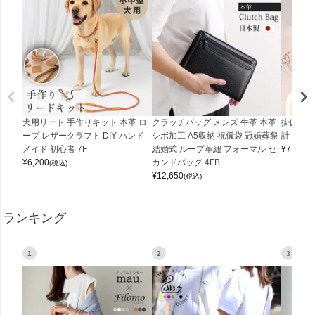
犬用リード 手作りキット 本革 ロ
クラッチバッグ メンズ 牛革 本革
掛け時計
ープ レザークラフト DIY ハンド
シボ加工 A5収納 祝儀袋 冠婚葬祭
計 (0900
メイド 初心者 7F
結婚式 ループ革紐 フォーマル セ
¥
7,150
(
¥
6,200
カンドバッグ 4FB
(税込)
¥
12,650
(税込)
ランキング
1
2
3