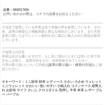
品番：06001769r
お問い合わせの際は、コチラの品番をお伝えください
※当店で使用している本革は全て本物の革を使用しています。その
為、皮革の模様など掲載画面と異なる場合がございます。また天然
皮革に関してはワシントン条約を元に適正に輸入された商品を販売
しています。
※使用上の注意
本革は水分を嫌いますので、もし水に濡れたときには乾いた布で水
分をふき取り、 直射日光をさけ、自然乾燥させてください。
※革の取り扱いについて詳細は
[皮革の取り扱い・保管の方法]
をご確
認ください。
※キーワード：ミニ財布 財布 レディース 小さい 小さめ ウォレット
ミニウォレット かわいい 使いやすい 小銭入れ コインケース 紙幣入
れ お財布 サイフ さいふ クロコダイル 型押し 牛革 本革 レザー ブル
ー パープル