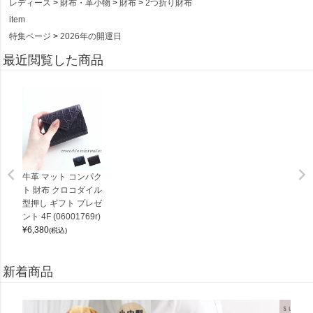
レディース
財布・革小物
財布
2つ折り財布
item
特集ページ
2026年の開運日
最近閲覧した商品
牛革 マット コンパク
ト 財布 クロコダイル
型押し ギフト プレゼ
ント 4F (06001769r)
¥
6,380
(税込)
新着商品