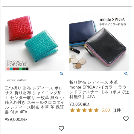
exotic leather
折り財布 レディース 本革
monte SPIGA バイカラー ラウ
二つ折り 財布 レディース ポロ
ンドファスナー 【ネコポスで送
サス 折り財布 シャイニング加
料無料】 4FA
工 センター取り 一枚革 無双 小
銭入れ付き スモールクロコダイ
¥
3,850
税込
ル レディース財布 本革 革 保証
5.00
（1件）
書 付き 4FA
¥
99,000
税込