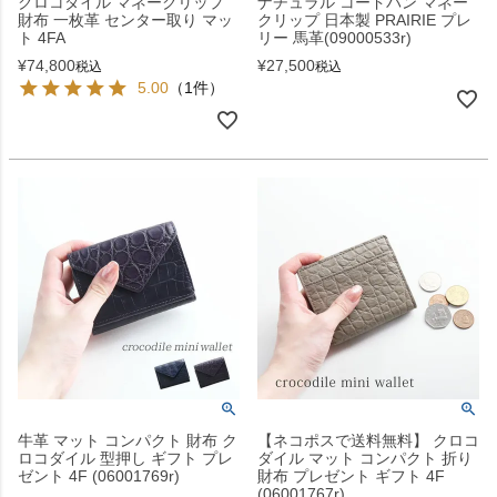
クロコダイル マネークリップ
ナチュラル コードバン マネー
財布 一枚革 センター取り マッ
クリップ 日本製 PRAIRIE プレ
ト 4FA
リー 馬革(09000533r)
¥
74,800
¥
27,500
税込
税込
5.00
（1件）
牛革 マット コンパクト 財布 ク
【ネコポスで送料無料】 クロコ
ロコダイル 型押し ギフト プレ
ダイル マット コンパクト 折り
ゼント 4F (06001769r)
財布 プレゼント ギフト 4F
(06001767r)