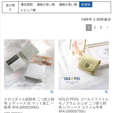
優先度順
価格が安い順
価格が高い順
新着順
並び替
え
レビュー順
74
件中
1
-
30
件表示
1
2
3
クロコダイル折財布 二つ折り財
GOLD PFEIL ゴールドファイル
布 レディース 白 マット加工 一
モノグラム かぶせ 二つ折り財
枚革 4FA (06002000r)
布 レディース エナメル牛革
4FA (09000793r)