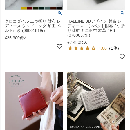
クロコダイル 二つ折り 財布 レ
HALEINE 3Dデザイン 財布 レ
ディース シャイニング 加工 ベ
ディース コンパクト財布 2つ折
ルト付き (06001819r)
り財布 ミニ財布 本革 4FB
(07000579r)
¥
25,300
税込
¥
7,480
税込
4.00
（1件）