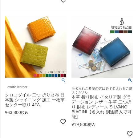
exotic leather
※名入れご希望の方は必ず名入れをご購
入ください
クロコダイル 二つ 折り財布 日
本革 折り財布 イタリア製 グラ
本製 シャイニング 加工 一枚革
デーション レザー 牛革 二つ折
センター取り 4FA
り 財布 レディース SILVANO
BIAGINI【名入れ 別途購入で可
¥
63,800
税込
能】
¥
19,800
税込