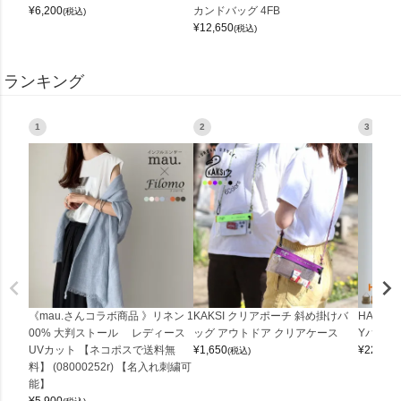
¥
6,200
カンドバッグ 4FB
(税込)
¥
12,650
(税込)
ランキング
1
2
3
《mau.さんコラボ商品 》リネン 1
KAKSI クリアポーチ 斜め掛けバ
HALEI
00% 大判ストール レディース
ッグ アウトドア クリアケース
Yバッグ 
UVカット 【ネコポスで送料無
¥
1,650
¥
22,000
(税込)
料】 (08000252r) 【名入れ刺繍可
能】
¥
5,900