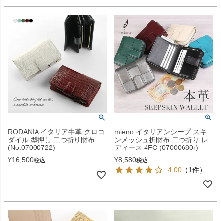
RODANIA イタリア牛革 クロコ
mieno イタリアンシープ スキ
ダイル 型押し 二つ折り財布
ンメッシュ折財布 二つ折り レ
(No.07000722)
ディース 4FC (07000680r)
¥
16,500
¥
8,580
税込
税込
4.00
（1件）