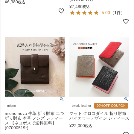
¥
6,380
税込
¥
7,480
税込
5.00
（1件）
mieno
exotic leather
20%OFF COUPON
mieno nova 牛革 折り財布 二つ
マット クロコダイル 折り財布
折り財布 本革 メンズ レディー
バイカラーデザイン レディース
ス 【ネコポスで送料無料】
¥
22,000
税込
(07000519r)