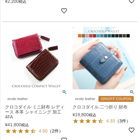
¥
2,200
税込
exotic leather
exotic leather
20%OFF COUPON
クロコダイル ミニ財布 レディ
クロコダイル 二つ折り 財布
ース 本革 シャイニング 加工
¥
19,800
税込
4FA
4.33
（3件）
¥
41,800
税込
4.50
（2件）