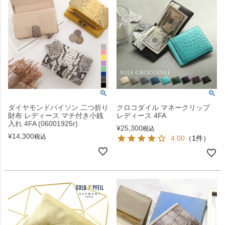
ダイヤモンドパイソン 二つ折り
クロコダイル マネークリップ
財布 レディース マチ付き小銭
レディース 4FA
入れ 4FA (06001925r)
¥
25,300
税込
¥
14,300
税込
4.00
（1件）