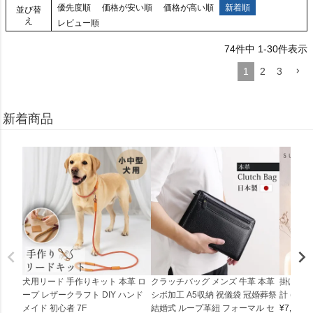
優先度順
価格が安い順
価格が高い順
新着順
並び替
え
レビュー順
74
件中
1
-
30
件表示
1
2
3
新着商品
犬用リード 手作りキット 本革 ロ
クラッチバッグ メンズ 牛革 本革
掛け時計
ープ レザークラフト DIY ハンド
シボ加工 A5収納 祝儀袋 冠婚葬祭
計 (0900
メイド 初心者 7F
結婚式 ループ革紐 フォーマル セ
¥
7,150
(