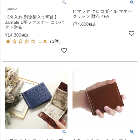
jamale
ヒマラヤ クロコダイル マネー
クリップ 財布 4FA
【名入れ 別途購入で可能】
Jamale L字ファスナー コンパ
¥
74,800
税込
クト財布
¥
14,300
税込
1.00
（1件）