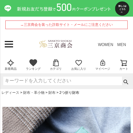
→三京商会を装った詐欺サイト・メールにご注意ください
WOMEN
MEN
新着商品
ランキング
カテゴリ
お気に入り
マイページ
カート
レディース
財布・革小物
財布
2つ折り財布