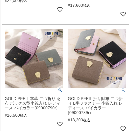
¥
22,000
税込
¥
17,600
税込
GOLD PFEIL 本革 二つ折り 財
GOLD PFEIL 折り財布 二つ折
布 ボックス型小銭入れ レディ
り L字ファスナー 小銭入れ レ
ース バイカラー(09000790r)
ディース バイカラー
(09000789r)
¥
16,500
税込
¥
13,200
税込