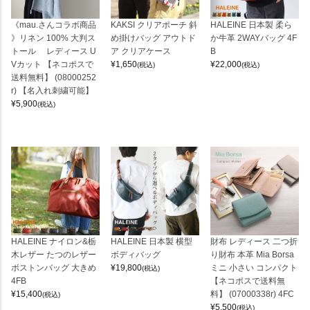
《mau.さんコラボ商品
KAKSI クリアポーチ 斜
HALEINE 日本製 柔ら
》リネン 100% 大判ス
め掛けバッグ アウトド
か牛革 2WAYバッグ 4F
トール レディース U
ア クリアケース
B
Vカット 【ネコポスで
¥
1,650
¥
22,000
(税込)
(税込)
送料無料】 (08000252
r) 【名入れ刺繍可能】
¥
5,900
(税込)
HALEINE ナイロン&栃
HALEINE 日本製 横型
財布 レディース 二つ折
木レザー たつのレザー
ボディバッグ
り財布 本革 Mia Borsa
ボストンバッグ 大きめ
¥
19,800
ミニ 小さい コンパクト
(税込)
4FB
【ネコポスで送料無
¥
15,400
料】 (07000338r) 4FC
(税込)
¥
5,500
(税込)