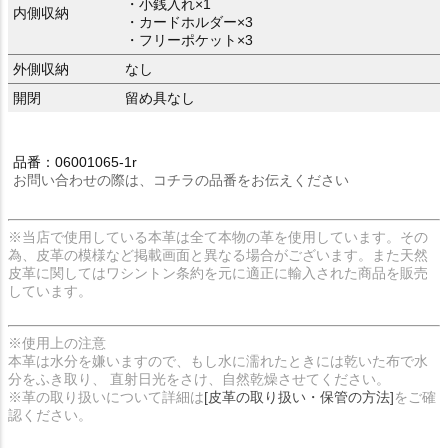
・小銭入れ×1
内側収納
・カードホルダー×3
・フリーポケット×3
外側収納
なし
開閉
留め具なし
品番：06001065-1r
お問い合わせの際は、コチラの品番をお伝えください
※当店で使用している本革は全て本物の革を使用しています。その
為、皮革の模様など掲載画面と異なる場合がございます。また天然
皮革に関してはワシントン条約を元に適正に輸入された商品を販売
しています。
※使用上の注意
本革は水分を嫌いますので、もし水に濡れたときには乾いた布で水
分をふき取り、 直射日光をさけ、自然乾燥させてください。
※革の取り扱いについて詳細は
[皮革の取り扱い・保管の方法]
をご確
認ください。