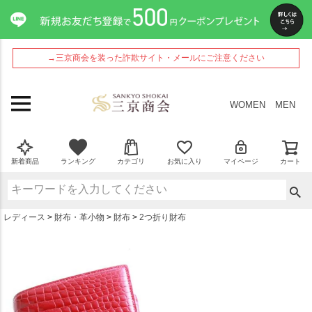
ペー
ジト
ップ
へ
→三京商会を装った詐欺サイト・メールにご注意ください
WOMEN
MEN
新着商品
ランキング
カテゴリ
お気に入り
マイページ
カート
レディース
財布・革小物
財布
2つ折り財布