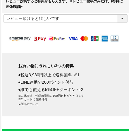
レビュー投稿すると特典がもらえます。※レビュー投稿のみだけ。(特典は
画像確認)
(
必
須
)
お買い物にうれしい3つの特典
●税込3,980円以上で送料無料 ※1
●LINE連携で200ポイント付与
●誰でも使える5%OFFクーポン ※2
※1.北海道・沖縄は別途1,100円送料がかかります
※2.カートに自動付与
→返品について