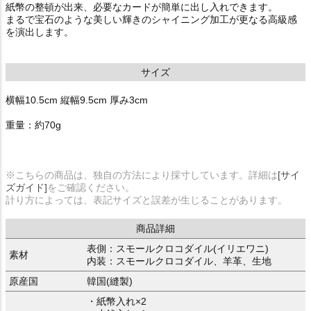
紙幣の整頓が出来、必要なカードが簡単に出し入れできます。
まるで宝石のような美しい輝きのシャイニング加工が更なる高級感
を演出します。
サイズ
横幅10.5cm 縦幅9.5cm 厚み3cm
重量：約70g
※こちらの商品は、独自の方法により採寸しています。詳細は
[サイ
ズガイド]
をご確認ください。
計り方によっては、表記サイズと誤差が生じることがあります。
商品詳細
表側：スモールクロコダイル(イリエワニ)
素材
内装：スモールクロコダイル、羊革、生地
原産国
韓国(縫製)
・紙幣入れ×2