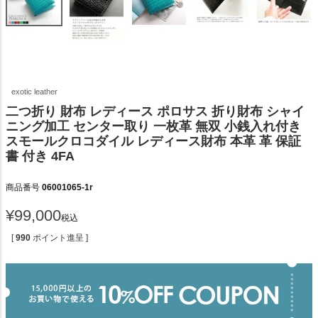
exotic leather
二つ折り 財布 レディース ポロサス 折り財布 シャイ
ニング加工 センター取り 一枚革 無双 小銭入れ付き
スモールクロコダイル レディース財布 本革 革 保証
書 付き 4FA
商品番号
06001065-1r
¥
99,000
税込
[
990
ポイント進呈 ]