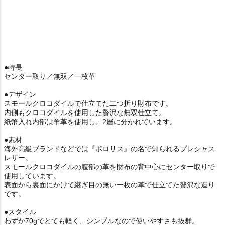
●特長
センター取り／無双／一枚革
●デザイン
スモールクロコダイルで仕立てた二つ折り財布です。
内側もクロコダイルを使用した贅沢な無双仕立て。
紙幣入れ内部は羊革を使用し、2層に分かれています。
●素材
海外高級ブランドなどでは『ポロサス』の名で知られるプレシャス
レザー。
スモールクロコダイルの腹部の革を財布の背中心にセンター取りで
使用しています。
表面から裏面にかけて継ぎ目の無い一枚の革で仕立てた贅沢な造り
です。
●スタイル
わずか70gでとても軽く、シンプルなので使いやすさも抜群。