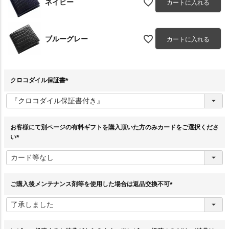
ネイビー
カートに入れる
ブルーグレー
カートに入れる
クロコダイル保証書
(
必
須
)
お客様にて別ページの有料ギフトを購入頂いた方のみカードをご選択くださ
い
(
必
須
)
ご購入後メンテナンス剤等を使用した場合は返品交換不可
(
必
須
)