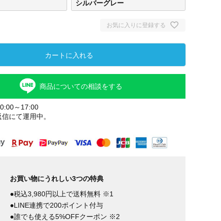
シルバーグレー
お気に入りに登録する
カートに入れる
商品についての相談をする
:00～17:00
返信にて運用中。
ネイ
お買い物にうれしい3つの特典
●税込3,980円以上で送料無料 ※1
●LINE連携で200ポイント付与
●誰でも使える5%OFFクーポン ※2