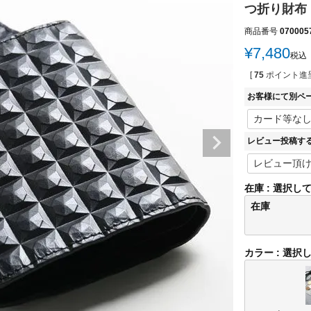
つ折り財布 ミ
商品番号
070005
¥
7,480
税込
[
75
ポイント進呈
お客様にて別ペ
レビュー投稿す
在庫
選択し
在庫
カラー
選択