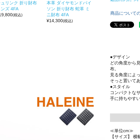
シュリンク 折り財布
本革 ダイヤモンドパイ
ンズ 4FA
ソン 折り財布 蛇革 ミ
商品について
19,800
ニ財布 4FA
(税込)
¥
14,300
(税込)
●デザイン
どの角度から見
布。
見る角度によ
そっと置いて
●スタイル
コンパクトな
手に持ちやす
≪単位cm≫
【サイズ】 横幅