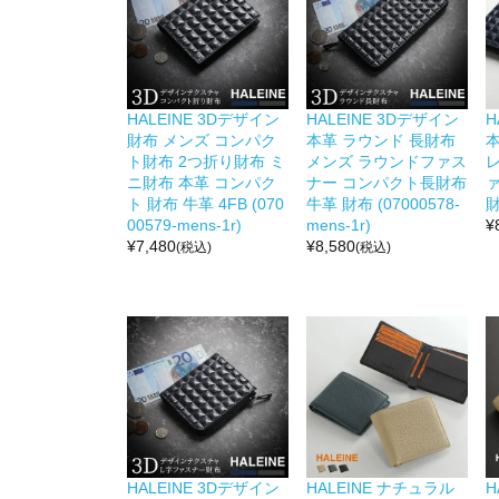
HALEINE 3Dデザイン
HALEINE 3Dデザイン
H
財布 メンズ コンパク
本革 ラウンド 長財布
ト財布 2つ折り財布 ミ
メンズ ラウンドファス
ニ財布 本革 コンパク
ナー コンパクト長財布
ト 財布 牛革 4FB (070
牛革 財布 (07000578-
財
00579-mens-1r)
mens-1r)
¥
¥
7,480
¥
8,580
(税込)
(税込)
HALEINE 3Dデザイン
HALEINE ナチュラル
H