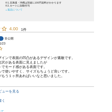
※1.北海道・沖縄は別途1,100円送料がかかります
※2.カートに自動付与
→返品について
4.00
1
非公開
1/23
ザインで表面の凹凸があるデザインが素敵です。

光沢がある表面に見えましたが

トでモード感がある表面です。

ルで使いやすく、サイズもちょうど良いです。

ビューを見る
書く
いて