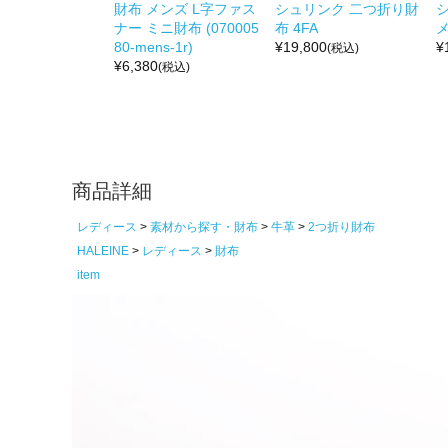
財布 メンズ L字ファス
シュリンク 二つ折り財
ナー ミニ財布 (070005
布 4FA
メ
80-mens-1r)
¥
19,800
¥
(税込)
¥
6,380
(税込)
商品詳細
レディース
素材から探す・財布
牛革
2つ折り財布
HALEINE
レディース
財布
item