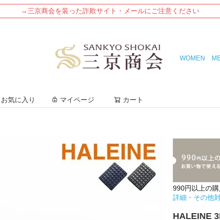
→三京商会を装った詐欺サイト・メールにご注意ください
WOMEN
M
検索
お気に入り
マイページ
カート
990円以上の
詳細・その他
HALEIN