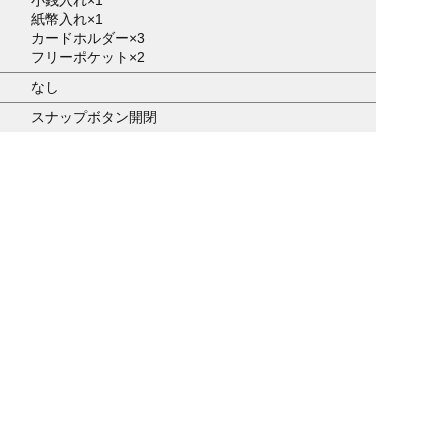
紙幣入れ×1
カードホルダー×3
フリーポケット×2
なし
スナップボタン開閉