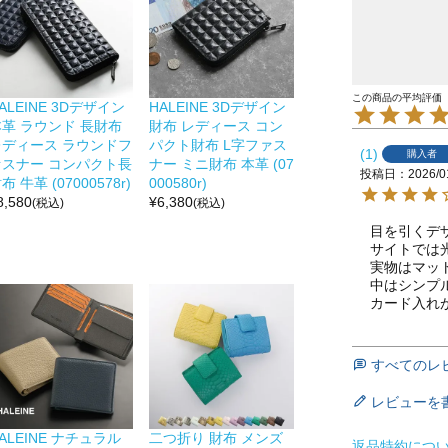
ALEINE 3Dデザイン
HALEINE 3Dデザイン
本革 ラウンド 長財布
財布 レディース コン
レディース ラウンドフ
パクト財布 L字ファス
1
購入者
ァスナー コンパクト長
ナー ミニ財布 本革 (07
投稿日
2026/0
布 牛革 (07000578r)
000580r)
8,580
¥
6,380
(税込)
(税込)
目を引くデ
サイトでは
実物はマッ
中はシンプ
すべてのレ
レビューを
ALEINE ナチュラル
二つ折り 財布 メンズ
返品特約につ