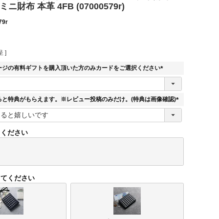
ニ財布 本革 4FB (07000579r)
79r
 ]
ージの有料ギフトを購入頂いた方のみカードをご選択ください
(
必
須
ると特典がもらえます。※レビュー投稿のみだけ。(特典は画像確認)
)
(
必
須
てください
)
してください