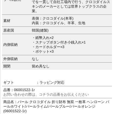
でを一貫して自社工場内で行う、クロコダイルス
キンのメーカーとしては世界トップクラスの企
業。
表側：クロコダイル(本革)
素材
内装：クロコダイル、羊革、生地
原産国
韓国(縫製)
・紙幣入れ×2
・スナップボタン付き小銭入れ×1
内側収納
・カードホルダー×3
・ポケット×3
外側収納
なし
開閉
留め具なし
ギフト
：ラッピング対応
品番：06001522-1r
お問い合わせの際は、コチラの品番をお伝えください
商品名：パール クロコダイル 折り財布 無双 一枚革 ヘンローン パ
ールホワイト/パールライム/パールブルー/パールオレンジ
(06001522-1r)