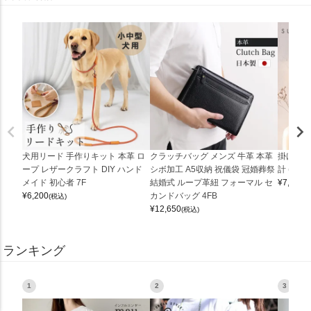
犬用リード 手作りキット 本革 ロ
クラッチバッグ メンズ 牛革 本革
掛け時計
ープ レザークラフト DIY ハンド
シボ加工 A5収納 祝儀袋 冠婚葬祭
計 (0900
メイド 初心者 7F
結婚式 ループ革紐 フォーマル セ
¥
7,150
(
¥
6,200
カンドバッグ 4FB
(税込)
¥
12,650
(税込)
ランキング
1
2
3