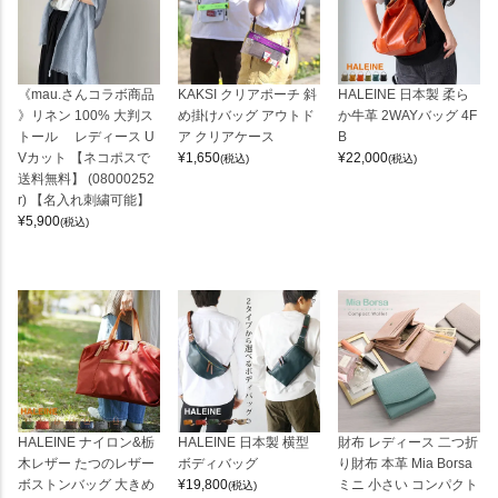
《mau.さんコラボ商品
KAKSI クリアポーチ 斜
HALEINE 日本製 柔ら
》リネン 100% 大判ス
め掛けバッグ アウトド
か牛革 2WAYバッグ 4F
トール レディース U
ア クリアケース
B
Vカット 【ネコポスで
¥
1,650
¥
22,000
(税込)
(税込)
送料無料】 (08000252
r) 【名入れ刺繍可能】
¥
5,900
(税込)
HALEINE ナイロン&栃
HALEINE 日本製 横型
財布 レディース 二つ折
木レザー たつのレザー
ボディバッグ
り財布 本革 Mia Borsa
ボストンバッグ 大きめ
¥
19,800
ミニ 小さい コンパクト
(税込)