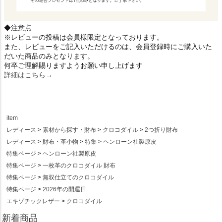
◆注意点
※レビューの投稿は会員様限定となっております。
また、レビューをご記入いただけるのは、会員登録時にご購入いた
だいた商品のみとなります。
何卒ご理解賜りますようお願い申し上げます
詳細はこちら→
item
レディース
素材から探す・財布
クロコダイル
2つ折り財布
レディース
財布・革小物
特集
ヘンローン社製原皮
特集ページ
ヘンローン社製原皮
特集ページ
一枚革のクロコダイル 財布
特集ページ
無双仕立てのクロコダイル
特集ページ
2026年の開運日
エキゾチックレザー
クロコダイル
新着商品