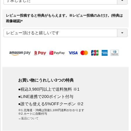
須
)
レビュー投稿すると特典がもらえます。※レビュー投稿のみだけ。(特典は
画像確認)
(
必
須
)
お買い物にうれしい3つの特典
●税込3,980円以上で送料無料 ※1
●LINE連携で200ポイント付与
●誰でも使える5%OFFクーポン ※2
※1.北海道・沖縄は別途1,100円送料がかかります
※2.カートに自動付与
→返品について