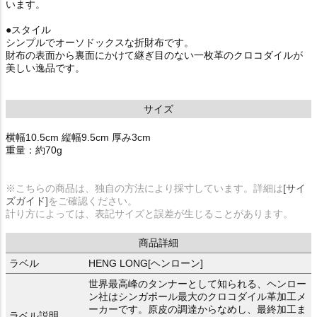
います。
●スタイル
シンプルでオーソドックスな折財布です。
財布の表面から裏面にかけて継ぎ目のない一枚革のクロコダイルが
美しい逸品です。
サイズ
横幅10.5cm 縦幅9.5cm 厚み3cm
重量：約70g
※こちらの商品は、独自の方法により採寸しています。詳細は
[サイ
ズガイド]
をご確認ください。
計り方によっては、表記サイズと誤差が生じることがあります。
商品詳細
ラベル
HENG LONG[ヘンローン]
世界最高峰のタンナーとして知られる、ヘンロー
ン社はシンガポール最大のクロコダイル革加工メ
ーカーです。原皮の調達からなめし、最終加工ま
ラベル説明