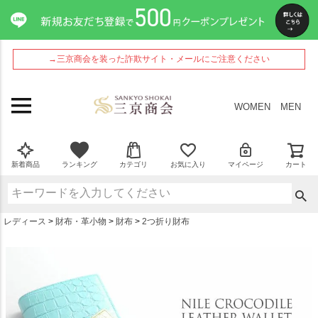
ペー
ジト
ップ
へ
→三京商会を装った詐欺サイト・メールにご注意ください
WOMEN
MEN
新着商品
ランキング
カテゴリ
お気に入り
マイページ
カート
レディース
財布・革小物
財布
2つ折り財布