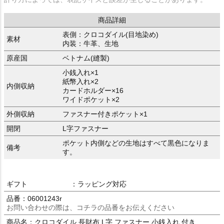
商品詳細
表側：クロコダイル(目地染め)
素材
内装：牛革、生地
原産国
ベトナム(縫製)
小銭入れ×1
紙幣入れ×2
内側収納
カードホルダー×16
ワイドポケット×2
外側収納
ファスナー付きポケット×1
開閉
L字ファスナー
ポケット内側などの生地はすべて黒色になりま
備考
す。
ギフト
：ラッピング対応
品番：06001243r
お問い合わせの際は、コチラの品番をお伝えください
商品名：クロコダイル 長財布 L字 ファスナー 小銭入れ 付き