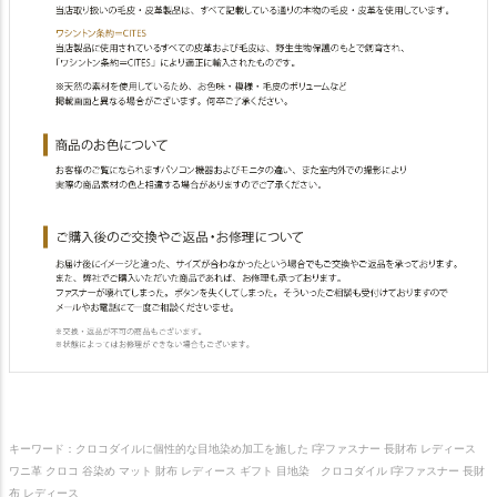
キーワード：クロコダイルに個性的な目地染め加工を施した l字ファスナー 長財布 レディース
ワニ革 クロコ 谷染め マット 財布 レディース ギフト 目地染 クロコダイル l字ファスナー 長財
布 レディース