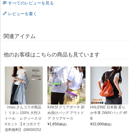
すべてのレビューを見る
レビューを書く
関連アイテム
他のお客様はこちらの商品も見ています
《mau.さんコラボ商品
KAKSI クリアポーチ 斜
HALEINE 日本製 柔ら
》リネン 100% 大判ス
め掛けバッグ アウトド
か牛革 2WAYバッグ 4F
トール レディース U
ア クリアケース
B
Vカット 【ネコポスで
¥
1,650
¥
22,000
(税込)
(税込)
送料無料】 (08000252