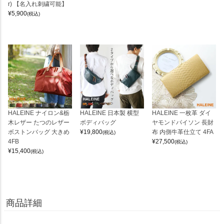
r) 【名入れ刺繍可能】
¥
5,900
(税込)
HALEINE ナイロン&栃
HALEINE 日本製 横型
HALEINE 一枚革 ダイ
木レザー たつのレザー
ボディバッグ
ヤモンドパイソン 長財
ボストンバッグ 大きめ
¥
19,800
布 内側牛革仕立て 4FA
(税込)
4FB
¥
27,500
(税込)
¥
15,400
(税込)
商品詳細