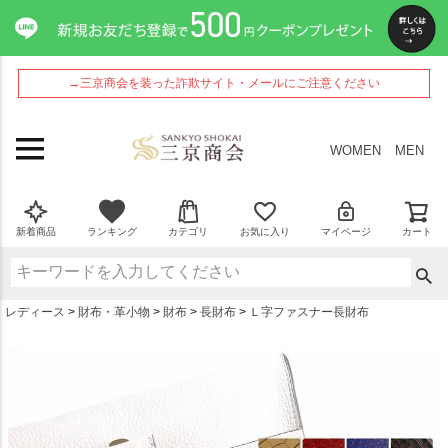
ペー
ジト
ップ
へ
→三京商会を装った詐欺サイト・メールにご注意ください
WOMEN
MEN
新着商品
ランキング
カテゴリ
お気に入り
マイページ
カート
レディース
財布・革小物
財布
長財布
Ｌ字ファスナー長財布