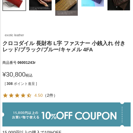
exotic leather
クロコダイル 長財布 L字 ファスナー 小銭入れ 付き
レッド/ブラック/ブルー/キャメル 4FA
商品番号
06001243r
¥
30,800
税込
[
308
ポイント進呈 ]
4.50
（2件）
15,000円以上の購入で10%OFF