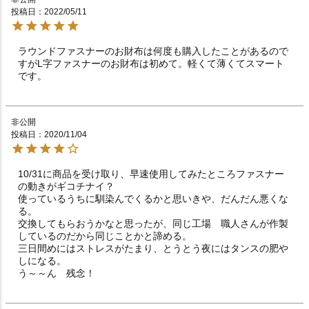
投稿日
2022/05/11
ラウンドファスナーのお財布は何度も購入したことがあるので
すがL字ファスナーのお財布は初めて。軽くて薄くてスマート
です。
非公開
投稿日
2020/11/04
10/31に商品を受け取り、早速使用してみたところファスナー
の動きがギコチナイ？

使っているうちに馴染んでくるかと思いきや、だんだん悪くな
る。

交換してもらおうかなと思ったが、同じ工場　職人さんが作製
しているのだから同じことかと諦める。

三日間めにはストレスがたまり、とうとう夜にはタンスの肥や
しになる。

う～～ん　残念！