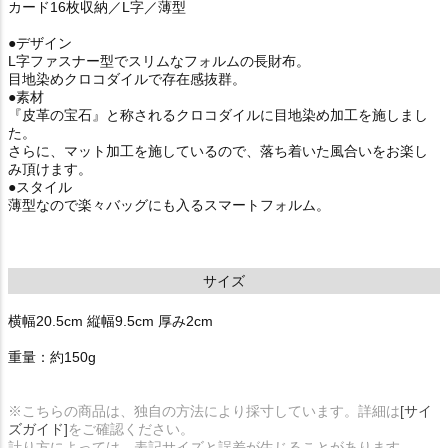
カード16枚収納／L字／薄型
●デザイン
L字ファスナー型でスリムなフォルムの長財布。
目地染めクロコダイルで存在感抜群。
●素材
『皮革の宝石』と称されるクロコダイルに目地染め加工を施しまし
た。
さらに、マット加工を施しているので、落ち着いた風合いをお楽し
み頂けます。
●スタイル
薄型なので楽々バッグにも入るスマートフォルム。
サイズ
横幅20.5cm 縦幅9.5cm 厚み2cm
重量：約150g
※こちらの商品は、独自の方法により採寸しています。詳細は
[サイ
ズガイド]
をご確認ください。
計り方によっては、表記サイズと誤差が生じることがあります。