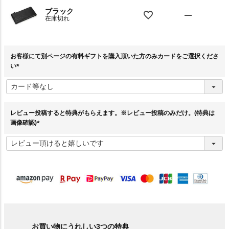
ブラック
—
在庫切れ
お客様にて別ページの有料ギフトを購入頂いた方のみカードをご選択くださ
い
(
必
須
)
レビュー投稿すると特典がもらえます。※レビュー投稿のみだけ。(特典は
画像確認)
(
必
須
)
お買い物にうれしい3つの特典