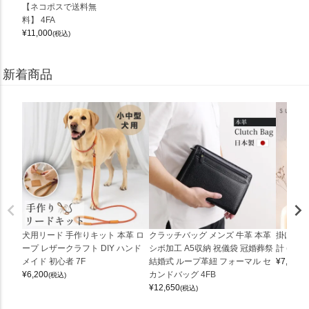
【ネコポスで送料無
料】 4FA
¥
11,000
(税込)
新着商品
犬用リード 手作りキット 本革 ロ
クラッチバッグ メンズ 牛革 本革
掛け時計
ープ レザークラフト DIY ハンド
シボ加工 A5収納 祝儀袋 冠婚葬祭
計 (0900
メイド 初心者 7F
結婚式 ループ革紐 フォーマル セ
¥
7,150
(
¥
6,200
カンドバッグ 4FB
(税込)
¥
12,650
(税込)