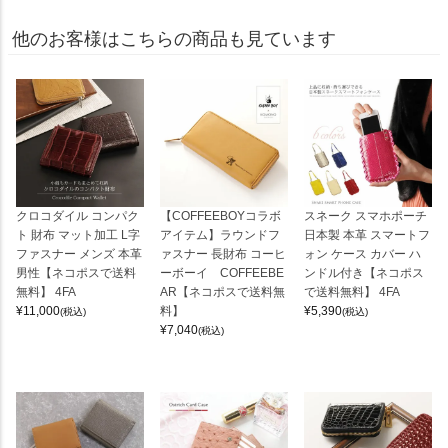
他のお客様はこちらの商品も見ています
クロコダイル コンパク
【COFFEEBOYコラボ
スネーク スマホポーチ
ト 財布 マット加工 L字
アイテム】ラウンドフ
日本製 本革 スマートフ
ファスナー メンズ 本革
ァスナー 長財布 コーヒ
ォン ケース カバー ハ
男性【ネコポスで送料
ーボーイ COFFEEBE
ンドル付き【ネコポス
無料】 4FA
AR【ネコポスで送料無
で送料無料】 4FA
¥
11,000
料】
¥
5,390
(税込)
(税込)
¥
7,040
(税込)