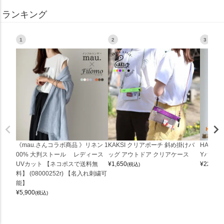
ランキング
1
2
3
《mau.さんコラボ商品 》リネン 1
KAKSI クリアポーチ 斜め掛けバ
HALEI
00% 大判ストール レディース
ッグ アウトドア クリアケース
Yバッグ 
UVカット 【ネコポスで送料無
¥
1,650
¥
22,000
(税込)
料】 (08000252r) 【名入れ刺繍可
能】
¥
5,900
(税込)