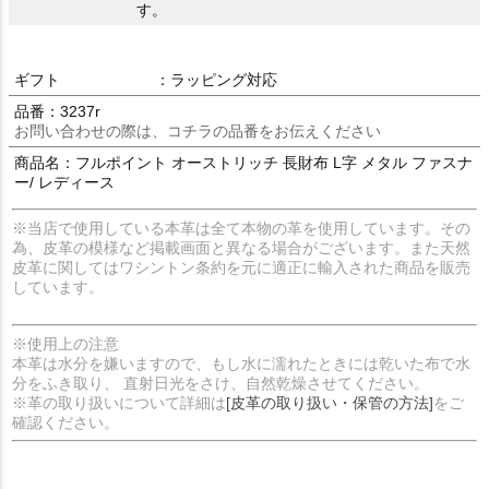
す。
ギフト
：ラッピング対応
品番：3237r
お問い合わせの際は、コチラの品番をお伝えください
商品名：フルポイント オーストリッチ 長財布 L字 メタル ファスナ
ー/ レディース
※当店で使用している本革は全て本物の革を使用しています。その
為、皮革の模様など掲載画面と異なる場合がございます。また天然
皮革に関してはワシントン条約を元に適正に輸入された商品を販売
しています。
※使用上の注意
本革は水分を嫌いますので、もし水に濡れたときには乾いた布で水
分をふき取り、 直射日光をさけ、自然乾燥させてください。
※革の取り扱いについて詳細は
[皮革の取り扱い・保管の方法]
をご
確認ください。