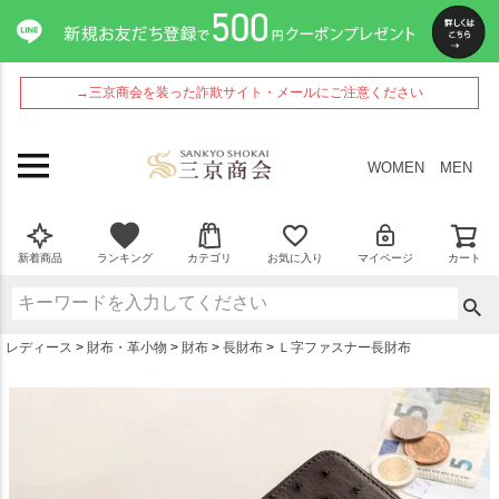
ペー
ジト
ップ
へ
→三京商会を装った詐欺サイト・メールにご注意ください
WOMEN
MEN
新着商品
ランキング
カテゴリ
お気に入り
マイページ
カート
レディース
財布・革小物
財布
長財布
Ｌ字ファスナー長財布