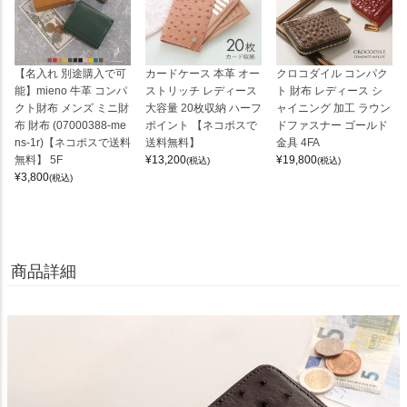
【名入れ 別途購入で可
カードケース 本革 オー
クロコダイル コンパク
能】mieno 牛革 コンパ
ストリッチ レディース
ト 財布 レディース シ
クト財布 メンズ ミニ財
大容量 20枚収納 ハーフ
ャイニング 加工 ラウン
布 財布 (07000388-me
ポイント 【ネコポスで
ドファスナー ゴールド
ns-1r)【ネコポスで送料
送料無料】
金具 4FA
無料】 5F
¥
13,200
¥
19,800
(税込)
(税込)
¥
3,800
(税込)
商品詳細