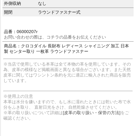
外側収納
なし
開閉
ラウンドファスナー式
品番：06000207r
お問い合わせの際は、コチラの品番をお伝えください
商品名：クロコダイル 長財布 レディース シャイニング 加工 日本
製 センター取り 一枚革 ラウンドファスナー
※当店で使用している本革は全て本物の革を使用しています。その
為、皮革の模様など掲載画面と異なる場合がございます。また天然
皮革に関してはワシントン条約を元に適正に輸入された商品を販売
しています。
※使用上の注意
本革は水分を嫌いますので、もし水に濡れたときには乾いた布で水
分をふき取り、 直射日光をさけ、自然乾燥させてください。
※革の取り扱いについて詳細は
[皮革の取り扱い・保管の方法]
をご
確認ください。