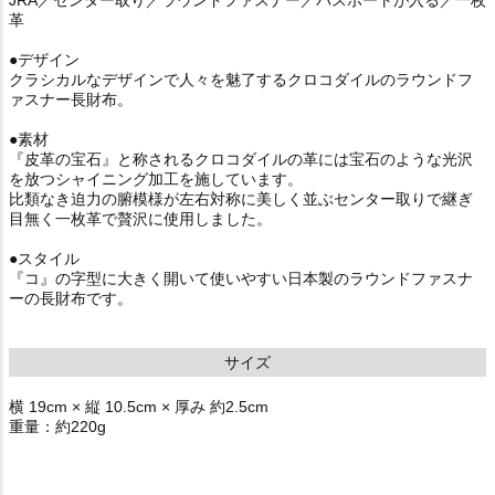
革
●デザイン
クラシカルなデザインで人々を魅了するクロコダイルのラウンドフ
ァスナー長財布。
●素材
『皮革の宝石』と称されるクロコダイルの革には宝石のような光沢
を放つシャイニング加工を施しています。
比類なき迫力の腑模様が左右対称に美しく並ぶセンター取りで継ぎ
目無く一枚革で贅沢に使用しました。
●スタイル
『コ』の字型に大きく開いて使いやすい日本製のラウンドファスナ
ーの長財布です。
サイズ
横 19cm × 縦 10.5cm × 厚み 約2.5cm
重量：約220g