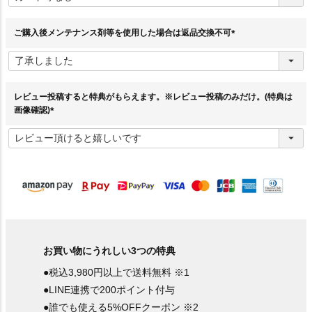
須
)
ご購入後メンテナンス剤等を使用した場合は返品交換不可
(
必
須
)
レビュー投稿すると特典がもらえます。※レビュー投稿のみだけ。(特典は
画像確認)
(
必
須
)
お買い物にうれしい3つの特典
●税込3,980円以上で送料無料 ※1
●LINE連携で200ポイント付与
●誰でも使える5%OFFクーポン ※2