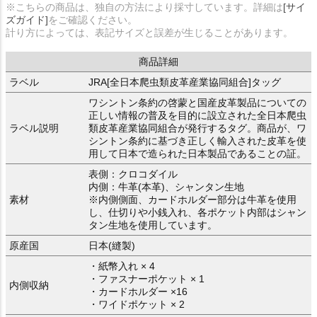
※こちらの商品は、独自の方法により採寸しています。詳細は
[サイ
ズガイド]
をご確認ください。
計り方によっては、表記サイズと誤差が生じることがあります。
商品詳細
ラベル
JRA[全日本爬虫類皮革産業協同組合]タッグ
ワシントン条約の啓蒙と国産皮革製品についての
正しい情報の普及を目的に設立された全日本爬虫
ラベル説明
類皮革産業協同組合が発行するタグ。商品が、ワ
シントン条約に基づき正しく輸入された皮革を使
用して日本で造られた日本製品であることの証。
表側：クロコダイル
内側：牛革(本革)、シャンタン生地
素材
※内側側面、カードホルダー部分は牛革を使用
し、仕切りや小銭入れ、各ポケット内部はシャン
タン生地を使用しています。
原産国
日本(縫製)
・紙幣入れ × 4
・ファスナーポケット × 1
内側収納
・カードホルダー ×16
・ワイドポケット × 2