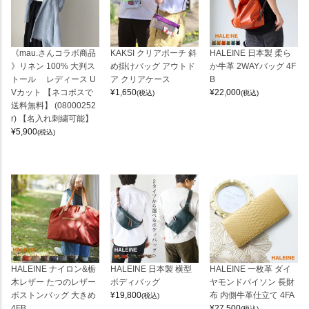
《mau.さんコラボ商品
KAKSI クリアポーチ 斜
HALEINE 日本製 柔ら
》リネン 100% 大判ス
め掛けバッグ アウトド
か牛革 2WAYバッグ 4F
トール レディース U
ア クリアケース
B
Vカット 【ネコポスで
¥
1,650
¥
22,000
(税込)
(税込)
送料無料】 (08000252
r) 【名入れ刺繍可能】
¥
5,900
(税込)
HALEINE ナイロン&栃
HALEINE 日本製 横型
HALEINE 一枚革 ダイ
木レザー たつのレザー
ボディバッグ
ヤモンドパイソン 長財
ボストンバッグ 大きめ
¥
19,800
布 内側牛革仕立て 4FA
(税込)
4FB
¥
27,500
(税込)