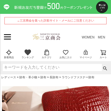
ペー
ジト
ップ
へ
→三京商会を装った詐欺サイト・メールにご注意ください
WOMEN
MEN
新着商品
ランキング
カテゴリ
お気に入り
マイページ
カート
レディース
財布・革小物
財布
長財布
ラウンドファスナー財布