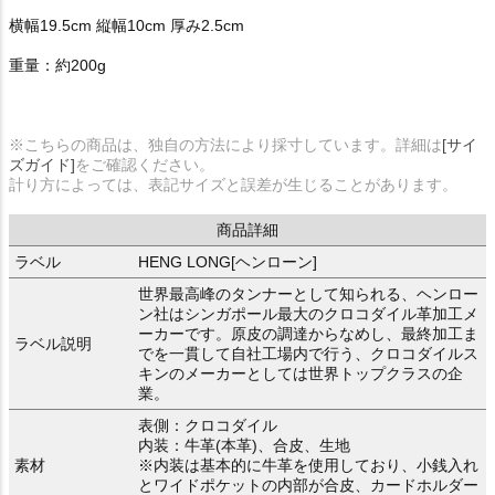
横幅19.5cm 縦幅10cm 厚み2.5cm
重量：約200g
※こちらの商品は、独自の方法により採寸しています。詳細は
[サイ
ズガイド]
をご確認ください。
計り方によっては、表記サイズと誤差が生じることがあります。
商品詳細
ラベル
HENG LONG[ヘンローン]
世界最高峰のタンナーとして知られる、ヘンロー
ン社はシンガポール最大のクロコダイル革加工メ
ーカーです。原皮の調達からなめし、最終加工ま
ラベル説明
でを一貫して自社工場内で行う、クロコダイルス
キンのメーカーとしては世界トップクラスの企
業。
表側：クロコダイル
内装：牛革(本革)、合皮、生地
素材
※内装は基本的に牛革を使用しており、小銭入れ
とワイドポケットの内部が合皮、カードホルダー