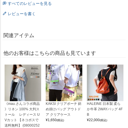
すべてのレビューを見る
レビューを書く
関連アイテム
他のお客様はこちらの商品も見ています
《mau.さんコラボ商品
KAKSI クリアポーチ 斜
HALEINE 日本製 柔ら
》リネン 100% 大判ス
め掛けバッグ アウトド
か牛革 2WAYバッグ 4F
トール レディース U
ア クリアケース
B
Vカット 【ネコポスで
¥
1,650
¥
22,000
(税込)
(税込)
送料無料】 (08000252