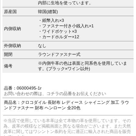
内部に生地を使っています。
原産国
韓国(縫製)
・紙幣入れ×3
・ファスナー付き小銭入れ×1
内側収納
・ワイドポケット×3
・カードホルダー×12
外側収納
なし
開閉
ラウンドファスナー式
※内側牛革の色は表面と同系色を使用していま
備考
す。(ブラック×ワイン以外)
品番：06000495-1r
お問い合わせの際は、コチラの品番をお伝えください
商品名：クロコダイル 長財布 レディース シャイニング 加工 ラウ
ンドファスナー 財布 ヘンローン 全20色
※当店で使用している本革は全て本物の革を使用しています。その
為、皮革の模様など掲載画面と異なる場合がございます。また天然
皮革に関してはワシントン条約を元に適正に輸入された商品を販売