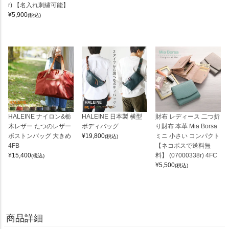
r) 【名入れ刺繍可能】
¥
5,900
(税込)
HALEINE ナイロン&栃
HALEINE 日本製 横型
財布 レディース 二つ折
木レザー たつのレザー
ボディバッグ
り財布 本革 Mia Borsa
ボストンバッグ 大きめ
¥
19,800
ミニ 小さい コンパクト
(税込)
4FB
【ネコポスで送料無
¥
15,400
料】 (07000338r) 4FC
(税込)
¥
5,500
(税込)
商品詳細