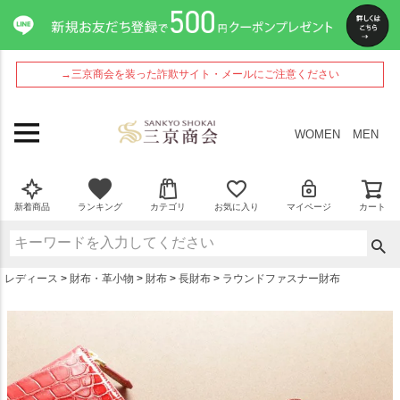
ペー
ジト
ップ
へ
→三京商会を装った詐欺サイト・メールにご注意ください
WOMEN
MEN
新着商品
ランキング
カテゴリ
お気に入り
マイページ
カート
レディース
財布・革小物
財布
長財布
ラウンドファスナー財布