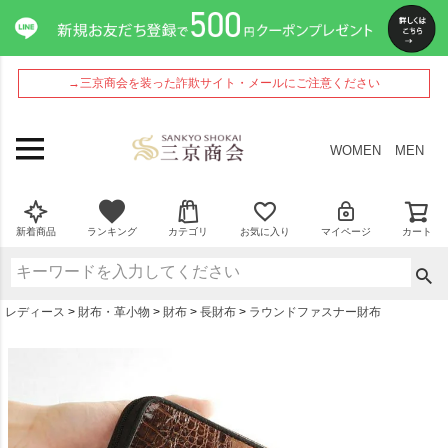
ペー
ジト
ップ
へ
→三京商会を装った詐欺サイト・メールにご注意ください
WOMEN
MEN
新着商品
ランキング
カテゴリ
お気に入り
マイページ
カート
レディース
財布・革小物
財布
長財布
ラウンドファスナー財布