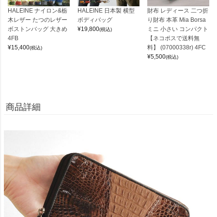
HALEINE ナイロン&栃
HALEINE 日本製 横型
財布 レディース 二つ折
木レザー たつのレザー
ボディバッグ
り財布 本革 Mia Borsa
ボストンバッグ 大きめ
¥
19,800
ミニ 小さい コンパクト
(税込)
4FB
【ネコポスで送料無
¥
15,400
料】 (07000338r) 4FC
(税込)
¥
5,500
(税込)
商品詳細