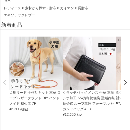
item
レディース
素材から探す・財布
カイマン
長財布
エキゾチックレザー
新着商品
犬用リード 手作りキット 本革 ロ
クラッチバッグ メンズ 牛革 本革
掛け時計
ープ レザークラフト DIY ハンド
シボ加工 A5収納 祝儀袋 冠婚葬祭
計 (0900
メイド 初心者 7F
結婚式 ループ革紐 フォーマル セ
¥
7,150
(
¥
6,200
カンドバッグ 4FB
(税込)
¥
12,650
(税込)