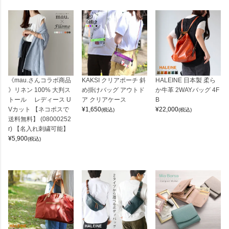
《mau.さんコラボ商品
KAKSI クリアポーチ 斜
HALEINE 日本製 柔ら
》リネン 100% 大判ス
め掛けバッグ アウトド
か牛革 2WAYバッグ 4F
トール レディース U
ア クリアケース
B
Vカット 【ネコポスで
¥
1,650
¥
22,000
(税込)
(税込)
送料無料】 (08000252
r) 【名入れ刺繍可能】
¥
5,900
(税込)