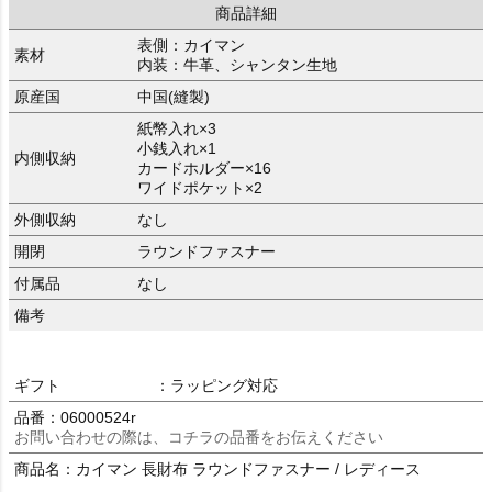
商品詳細
表側：カイマン
素材
内装：牛革、シャンタン生地
原産国
中国(縫製)
紙幣入れ×3
小銭入れ×1
内側収納
カードホルダー×16
ワイドポケット×2
外側収納
なし
開閉
ラウンドファスナー
付属品
なし
備考
ギフト
：ラッピング対応
品番：06000524r
お問い合わせの際は、コチラの品番をお伝えください
商品名：カイマン 長財布 ラウンドファスナー / レディース