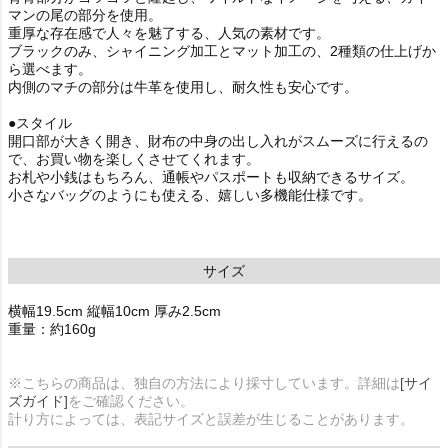
マンの尾の部分を使用。
重厚な存在感で人々を魅了する、人気の素材です。
ブラックのみ、シャイニング加工とマット加工の、2種類の仕上げか
ら選べます。
内側のマチの部分は牛革を使用し、耐久性も安心です。
●スタイル
開口部が大きく開き、財布の中身の出し入れがスムーズに行えるの
で、お買い物を楽しくさせてくれます。
お札や小銭はもちろん、通帳やパスポートも収納できるサイズ。
小さなバッグのようにも使える、嬉しい多機能仕様です。
サイズ
横幅19.5cm 縦幅10cm 厚み2.5cm
重量：約160g
※こちらの商品は、独自の方法により採寸しています。詳細は
[サイ
ズガイド]
をご確認ください。
計り方によっては、表記サイズと誤差が生じることがあります。