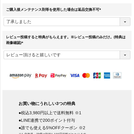
)
ご購入後メンテナンス剤等を使用した場合は返品交換不可
(
必
須
)
レビュー投稿すると特典がもらえます。※レビュー投稿のみだけ。(特典は
画像確認)
(
必
須
)
お買い物にうれしい3つの特典
●税込3,980円以上で送料無料 ※1
●LINE連携で200ポイント付与
●誰でも使える5%OFFクーポン ※2