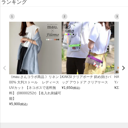
ランキング
1
2
3
《mau.さんコラボ商品 》リネン 1
KAKSI クリアポーチ 斜め掛けバ
HALEI
00% 大判ストール レディース
ッグ アウトドア クリアケース
Yバッグ 
UVカット 【ネコポスで送料無
¥
1,650
¥
22,000
(税込)
料】 (08000252r) 【名入れ刺繍可
能】
¥
5,900
(税込)