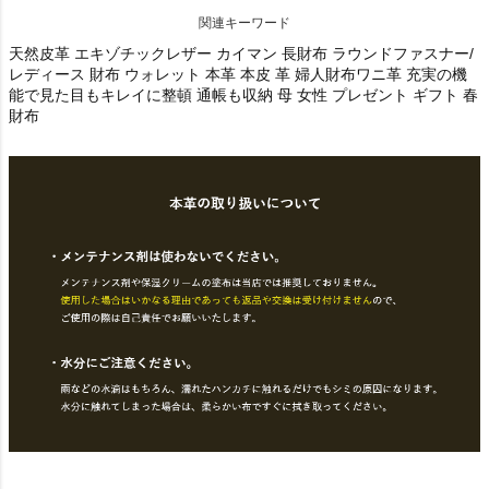
関連キーワード
天然皮革 エキゾチックレザー カイマン 長財布 ラウンドファスナー/
レディース 財布 ウォレット 本革 本皮 革 婦人財布ワニ革 充実の機
能で見た目もキレイに整頓 通帳も収納 母 女性 プレゼント ギフト 春
財布