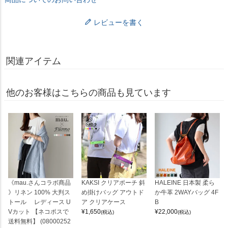
レビューを書く
関連アイテム
他のお客様はこちらの商品も見ています
《mau.さんコラボ商品
KAKSI クリアポーチ 斜
HALEINE 日本製 柔ら
》リネン 100% 大判ス
め掛けバッグ アウトド
か牛革 2WAYバッグ 4F
トール レディース U
ア クリアケース
B
Vカット 【ネコポスで
¥
1,650
¥
22,000
(税込)
(税込)
送料無料】 (08000252