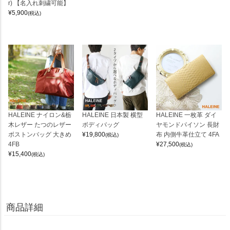
r) 【名入れ刺繍可能】
¥
5,900
(税込)
HALEINE ナイロン&栃
HALEINE 日本製 横型
HALEINE 一枚革 ダイ
木レザー たつのレザー
ボディバッグ
ヤモンドパイソン 長財
ボストンバッグ 大きめ
¥
19,800
布 内側牛革仕立て 4FA
(税込)
4FB
¥
27,500
(税込)
¥
15,400
(税込)
商品詳細