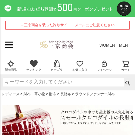
ペー
ジト
ップ
へ
→三京商会を装った詐欺サイト・メールにご注意ください
WOMEN
MEN
新着商品
ランキング
カテゴリ
お気に入り
マイページ
カート
レディース
財布・革小物
財布
長財布
ラウンドファスナー財布