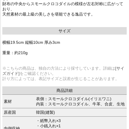
財布の中央からスモールクロコダイルの模様が左右対称に広がって
おり、
天然素材の最上級の美しさを堪能できる逸品です。
サイズ
横幅19.5cm 縦幅10cm 厚み3cm
重量：約210g
※こちらの商品は、独自の方法により採寸しています。詳細は
[サイ
ズガイド]
をご確認ください。
計り方によっては、表記サイズと誤差が生じることがあります。
商品詳細
表側：スモールクロコダイル(イリエワニ)
素材
内装：スモールクロコダイル、牛革、合皮、生地
原産国
韓国(縫製)
・紙幣入れ×3
・小銭入れ×1
内側収納