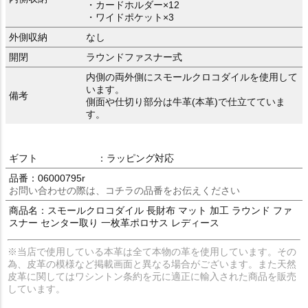
・カードホルダー×12
・ワイドポケット×3
外側収納
なし
開閉
ラウンドファスナー式
内側の両外側にスモールクロコダイルを使用して
います。
備考
側面や仕切り部分は牛革(本革)で仕立てていま
す。
ギフト
：ラッピング対応
品番：06000795r
お問い合わせの際は、コチラの品番をお伝えください
商品名：スモールクロコダイル 長財布 マット 加工 ラウンド ファ
スナー センター取り 一枚革ポロサス レディース
※当店で使用している本革は全て本物の革を使用しています。その
為、皮革の模様など掲載画面と異なる場合がございます。また天然
皮革に関してはワシントン条約を元に適正に輸入された商品を販売
しています。