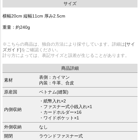
サイズ
横幅20cm 縦幅11cm 厚み2.5cm
重量：約240g
※こちらの商品は、独自の方法により採寸しています。詳細は
[サイ
ズガイド]
をご確認ください。
計り方によっては、表記サイズと誤差が生じることがあります。
商品詳細
表側：カイマン
素材
内装：牛革、合皮
原産国
ベトナム(縫製)
・紙幣入れ×2
・ファスナー式小銭入れ×1
内側収納
・カードホルダー×16
・ワイドポケット×1
外側収納
なし
開閉
ラウンドファスナー式