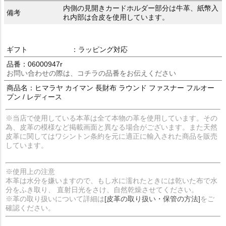
内側の見開きカードホルダー部分は牛革、紙幣入
備考
れ内部は合皮を使用しています。
ギフト
：ラッピング対応
品番：06000947r
お問い合わせの際は、コチラの品番をお伝えください
商品名：ヒマラヤ カイマン 長財布 ラウンド ファスナー フルオー
プン / レディース
※当店で使用している本革は全て本物の革を使用しています。その
為、皮革の模様など掲載画面と異なる場合がございます。また天然
皮革に関してはワシントン条約を元に適正に輸入された商品を販売
しています。
※使用上の注意
本革は水分を嫌いますので、もし水に濡れたときには乾いた布で水
分をふき取り、 直射日光をさけ、自然乾燥させてください。
※革の取り扱いについて詳細は
[皮革の取り扱い・保管の方法]
をご
確認ください。