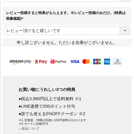
須
)
レビュー投稿すると特典がもらえます。※レビュー投稿のみだけ。(特典は
画像確認)
(
必
須
)
申し訳ございません。ただいま在庫がございません。
お買い物にうれしい3つの特典
●税込3,980円以上で送料無料 ※1
●LINE連携で200ポイント付与
●誰でも使える5%OFFクーポン ※2
※1.北海道・沖縄は別途1,100円送料がかかります
※2.カートに自動付与
→返品について