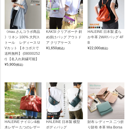
《mau.さんコラボ商品
KAKSI クリアポーチ 斜
HALEINE 日本製 柔ら
》リネン 100% 大判ス
め掛けバッグ アウトド
か牛革 2WAYバッグ 4F
トール レディース U
ア クリアケース
B
Vカット 【ネコポスで
¥
1,650
¥
22,000
(税込)
(税込)
送料無料】 (08000252
r) 【名入れ刺繍可能】
¥
5,900
(税込)
HALEINE ナイロン&栃
HALEINE 日本製 横型
財布 レディース 二つ折
木レザー たつのレザー
ボディバッグ
り財布 本革 Mia Borsa