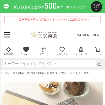
ペー
ジト
ップ
へ
→三京商会を装った詐欺サイト・メールにご注意ください
WOMEN
MEN
新着商品
ランキング
カテゴリ
お気に入り
マイページ
カート
レディース
財布・革小物
財布
長財布
ラウンドファスナー財布