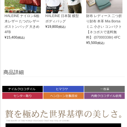
HALEINE ナイロン&栃
HALEINE 日本製 横型
財布 レディース 二つ折
木レザー たつのレザー
ボディバッグ
り財布 本革 Mia Borsa
ボストンバッグ 大きめ
¥
19,800
ミニ 小さい コンパクト
(税込)
4FB
【ネコポスで送料無
¥
15,400
料】 (07000338r) 4FC
(税込)
¥
5,500
(税込)
商品詳細