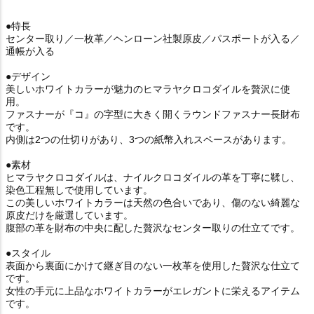
●特長
センター取り／一枚革／ヘンローン社製原皮／パスポートが入る／
通帳が入る
●デザイン
美しいホワイトカラーが魅力のヒマラヤクロコダイルを贅沢に使
用。
ファスナーが『コ』の字型に大きく開くラウンドファスナー長財布
です。
内側は2つの仕切りがあり、3つの紙幣入れスペースがあります。
●素材
ヒマラヤクロコダイルは、ナイルクロコダイルの革を丁寧に鞣し、
染色工程無しで使用しています。
この美しいホワイトカラーは天然の色合いであり、傷のない綺麗な
原皮だけを厳選しています。
腹部の革を財布の中央に配した贅沢なセンター取りの仕立てです。
●スタイル
表面から裏面にかけて継ぎ目のない一枚革を使用した贅沢な仕立て
です。
女性の手元に上品なホワイトカラーがエレガントに栄えるアイテム
です。