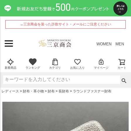
ペー
ジト
ップ
へ
→三京商会を装った詐欺サイト・メールにご注意ください
WOMEN
MEN
新着商品
ランキング
カテゴリ
お気に入り
マイページ
カート
レディース
財布・革小物
財布
長財布
ラウンドファスナー財布