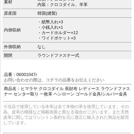
素材
内装：クロコダイル、羊革
原産国
韓国(縫製)
・紙幣入れ×3
・小銭入れ×1
内側収納
・カードホルダー×12
・ワイドポケット×3
外側収納
なし
開閉
ラウンドファスナー式
品番：06001047r
お問い合わせの際は、コチラの品番をお伝えください
商品名：ヒマラヤ クロコダイル 長財布 レディース ラウンドファス
ナー センター取り 一枚革 ヘンローン ゴールド金具/シルバー金具
※当店で使用している本革は全て本物の革を使用しています。その
為、皮革の模様など掲載画面と異なる場合がございます。また天然
皮革に関してはワシントン条約を元に適正に輸入された商品を販売
しています。