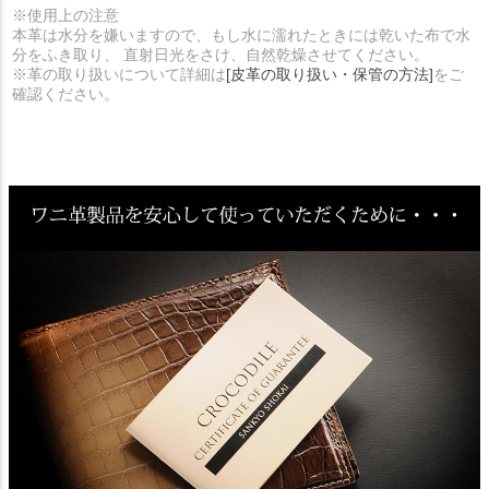
※使用上の注意
本革は水分を嫌いますので、もし水に濡れたときには乾いた布で水
分をふき取り、 直射日光をさけ、自然乾燥させてください。
※革の取り扱いについて詳細は
[皮革の取り扱い・保管の方法]
をご
確認ください。