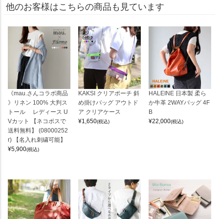
他のお客様はこちらの商品も見ています
《mau.さんコラボ商品
KAKSI クリアポーチ 斜
HALEINE 日本製 柔ら
》リネン 100% 大判ス
め掛けバッグ アウトド
か牛革 2WAYバッグ 4F
トール レディース U
ア クリアケース
B
Vカット 【ネコポスで
¥
1,650
¥
22,000
(税込)
(税込)
送料無料】 (08000252
r) 【名入れ刺繍可能】
¥
5,900
(税込)