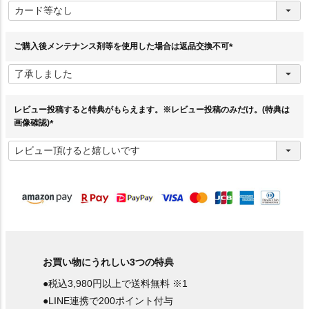
必
須
)
ご購入後メンテナンス剤等を使用した場合は返品交換不可
(
必
須
)
レビュー投稿すると特典がもらえます。※レビュー投稿のみだけ。(特典は
画像確認)
(
必
須
)
お買い物にうれしい3つの特典
●税込3,980円以上で送料無料 ※1
●LINE連携で200ポイント付与