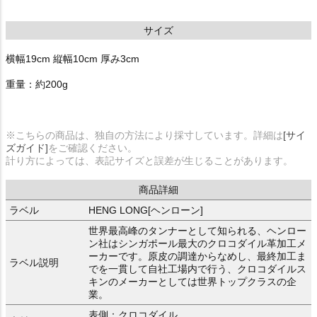
サイズ
横幅19cm 縦幅10cm 厚み3cm
重量：約200g
※こちらの商品は、独自の方法により採寸しています。詳細は
[サイ
ズガイド]
をご確認ください。
計り方によっては、表記サイズと誤差が生じることがあります。
商品詳細
ラベル
HENG LONG[ヘンローン]
世界最高峰のタンナーとして知られる、ヘンロー
ン社はシンガポール最大のクロコダイル革加工メ
ーカーです。原皮の調達からなめし、最終加工ま
ラベル説明
でを一貫して自社工場内で行う、クロコダイルス
キンのメーカーとしては世界トップクラスの企
業。
表側：クロコダイル