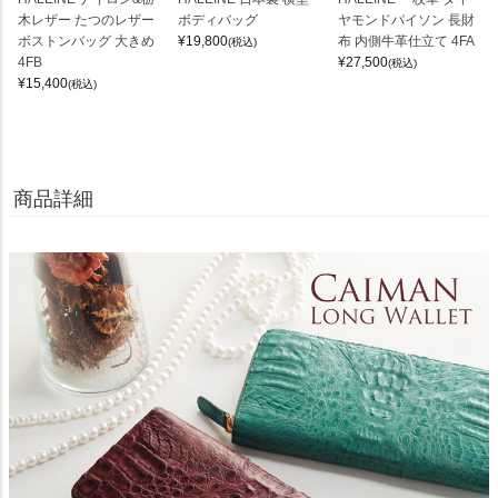
木レザー たつのレザー
ボディバッグ
ヤモンドパイソン 長財
ボストンバッグ 大きめ
¥
19,800
布 内側牛革仕立て 4FA
(税込)
4FB
¥
27,500
(税込)
¥
15,400
(税込)
商品詳細