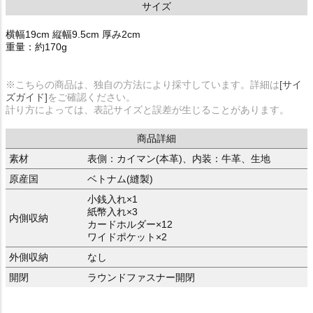
サイズ
横幅19cm 縦幅9.5cm 厚み2cm
重量：約170g
※こちらの商品は、独自の方法により採寸しています。詳細は
[サイ
ズガイド]
をご確認ください。
計り方によっては、表記サイズと誤差が生じることがあります。
商品詳細
素材
表側：カイマン(本革)、内装：牛革、生地
原産国
ベトナム(縫製)
小銭入れ×1
紙幣入れ×3
内側収納
カードホルダー×12
ワイドポケット×2
外側収納
なし
開閉
ラウンドファスナー開閉