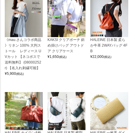
《mau.さんコラボ商品
KAKSI クリアポーチ 斜
HALEINE 日本製 柔ら
》リネン 100% 大判ス
め掛けバッグ アウトド
か牛革 2WAYバッグ 4F
トール レディース U
ア クリアケース
B
Vカット 【ネコポスで
¥
1,650
¥
22,000
(税込)
(税込)
送料無料】 (08000252
r) 【名入れ刺繍可能】
¥
5,900
(税込)
HALEINE ナイロン&栃
HALEINE 日本製 横型
HALEINE 一枚革 ダイ