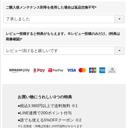
)
ご購入後メンテナンス剤等を使用した場合は返品交換不可
(
必
須
)
レビュー投稿すると特典がもらえます。※レビュー投稿のみだけ。(特典は
画像確認)
(
必
須
)
お買い物にうれしい3つの特典
●税込3,980円以上で送料無料 ※1
●LINE連携で200ポイント付与
●誰でも使える5%OFFクーポン ※2
※1.北海道・沖縄は別途1,100円送料がかかります