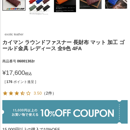
exotic leather
カイマン ラウンドファスナー 長財布 マット 加工 ゴ
ールド金具 レディース 全9色 4FA
商品番号
06001302r
¥
17,600
税込
[
176
ポイント進呈 ]
3.50
（2件）
15,000円以上の購入で10%OFF