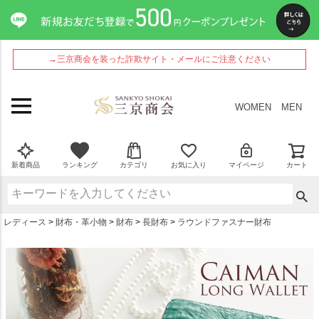
ペー
ジト
ップ
へ
→三京商会を装った詐欺サイト・メールにご注意ください
WOMEN
MEN
新着商品
ランキング
カテゴリ
お気に入り
マイページ
カート
レディース
財布・革小物
財布
長財布
ラウンドファスナー財布