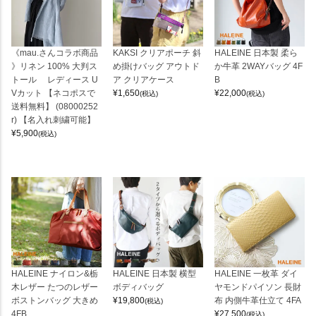
《mau.さんコラボ商品
KAKSI クリアポーチ 斜
HALEINE 日本製 柔ら
》リネン 100% 大判ス
め掛けバッグ アウトド
か牛革 2WAYバッグ 4F
トール レディース U
ア クリアケース
B
Vカット 【ネコポスで
¥
1,650
¥
22,000
(税込)
(税込)
送料無料】 (08000252
r) 【名入れ刺繍可能】
¥
5,900
(税込)
HALEINE ナイロン&栃
HALEINE 日本製 横型
HALEINE 一枚革 ダイ
木レザー たつのレザー
ボディバッグ
ヤモンドパイソン 長財
ボストンバッグ 大きめ
¥
19,800
布 内側牛革仕立て 4FA
(税込)
4FB
¥
27,500
(税込)