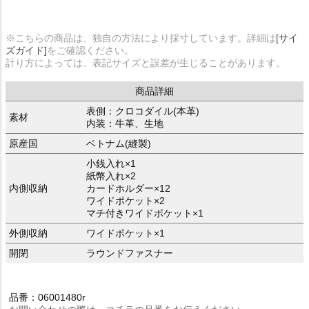
※こちらの商品は、独自の方法により採寸しています。詳細は
[サイ
ズガイド]
をご確認ください。
計り方によっては、表記サイズと誤差が生じることがあります。
商品詳細
表側：クロコダイル(本革)
素材
内装：牛革、生地
原産国
ベトナム(縫製)
小銭入れ×1
紙幣入れ×2
内側収納
カードホルダー×12
ワイドポケット×2
マチ付きワイドポケット×1
外側収納
ワイドポケット×1
開閉
ラウンドファスナー
品番：06001480r