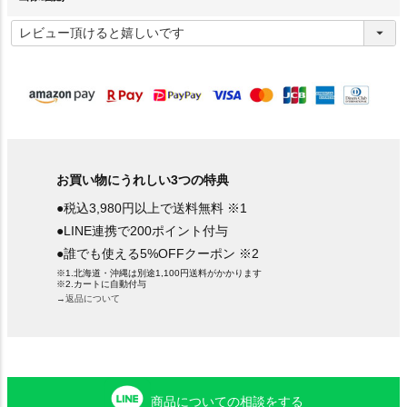
(
必
須
)
お買い物にうれしい3つの特典
●税込3,980円以上で送料無料 ※1
●LINE連携で200ポイント付与
●誰でも使える5%OFFクーポン ※2
※1.北海道・沖縄は別途1,100円送料がかかります
※2.カートに自動付与
→返品について
商品についての相談をする