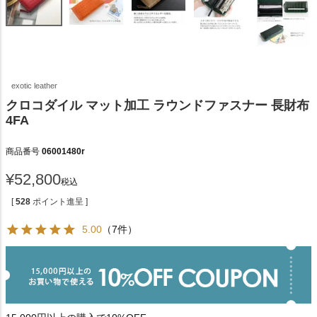
exotic leather
クロコダイル マット加工 ラウンドファスナー 長財布
4FA
商品番号
06001480r
¥
52,800
税込
[
528
ポイント進呈 ]
5.00
（7件）