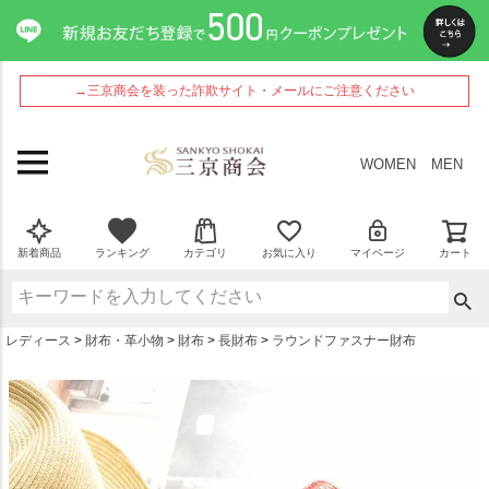
ペー
ジト
ップ
へ
→三京商会を装った詐欺サイト・メールにご注意ください
WOMEN
MEN
新着商品
ランキング
カテゴリ
お気に入り
マイページ
カート
レディース
財布・革小物
財布
長財布
ラウンドファスナー財布