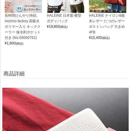
長時間ひんやり持続。
HALEINE 日本製 横型
HALEINE ナイロン&栃
mochro factory 高吸水
ボディバッグ
木レザー たつのレザー
ポリマー入り ネックク
¥
19,800
ボストンバッグ 大きめ
(税込)
ーラー 保冷剤ポケット
4FB
付き (No.09000762)
¥
15,400
(税込)
¥
1,800
(税込)
商品詳細