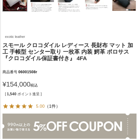
exotic leather
スモール クロコダイル レディース 長財布 マット 加
工 手帳型 センター取り 一枚革 内装 鰐革 ポロサス
『クロコダイル保証書付き』 4FA
商品番号
06001508r
¥
154,000
税込
[
1,540
ポイント進呈 ]
5.00
（1件）