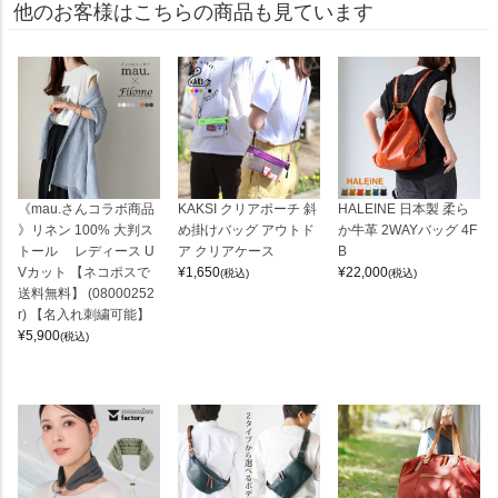
他のお客様はこちらの商品も見ています
《mau.さんコラボ商品
KAKSI クリアポーチ 斜
HALEINE 日本製 柔ら
》リネン 100% 大判ス
め掛けバッグ アウトド
か牛革 2WAYバッグ 4F
トール レディース U
ア クリアケース
B
Vカット 【ネコポスで
¥
1,650
¥
22,000
(税込)
(税込)
送料無料】 (08000252
r) 【名入れ刺繍可能】
¥
5,900
(税込)