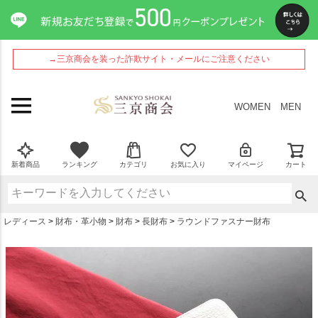
ペー
ジト
ップ
へ
→三京商会を装った詐欺サイト・メールにご注意ください
WOMEN
MEN
新着商品
ランキング
カテゴリ
お気に入り
マイページ
カート
レディース
財布・革小物
財布
長財布
ラウンドファスナー財布