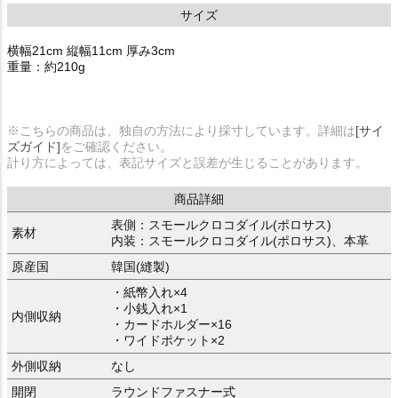
サイズ
横幅21cm 縦幅11cm 厚み3cm
重量：約210g
※こちらの商品は、独自の方法により採寸しています。詳細は
[サイ
ズガイド]
をご確認ください。
計り方によっては、表記サイズと誤差が生じることがあります。
商品詳細
表側：スモールクロコダイル(ポロサス)
素材
内装：スモールクロコダイル(ポロサス)、本革
原産国
韓国(縫製)
・紙幣入れ×4
・小銭入れ×1
内側収納
・カードホルダー×16
・ワイドポケット×2
外側収納
なし
開閉
ラウンドファスナー式