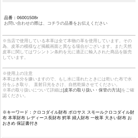
品番：06001508r
お問い合わせの際は、コチラの品番をお伝えください
※当店で使用している本革は全て本物の革を使用しています。その
為、皮革の模様など掲載画面と異なる場合がございます。また天然
皮革に関してはワシントン条約を元に適正に輸入された商品を販売
しています。
※使用上の注意
本革は水分を嫌いますので、もし水に濡れたときには乾いた布で水
分をふき取り、 直射日光をさけ、自然乾燥させてください。
※革の取り扱いについて詳細は
[皮革の取り扱い・保管の方法]
をご確
認ください。
※キーワード：クロコダイル財布 ポロサス スモールクロコダイル財
布 本革財布 レディース長財布 鰐革 婦人財布 一枚革 大きい財布 お
おきめ 保証書付き