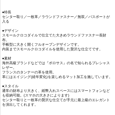
●特長
センター取り／一枚革／ラウンドファスナー／無双／パスポートが
入る
●デザイン
スモールクロコダイルで仕立てた大きめラウンドファスナー長財
布。
手帳型に大きく開くフルオープンデザインです。
内装までスモールクロコダイルを使用した贅沢な仕立てです。
●素材
海外高級ブランドなどでは『ポロサス』の名で知られるプレシャス
レザー。
フランスのタンナーの革を使用。
革にはエイジング(経年変化)を楽しめるマット加工を施しています。
●スタイル
通常の財布より大きく、紙幣入れスペースにはスマートフォンなど
も収納可能。(スマホの大きさによります)
センター取りと一枚革の贅沢な仕立てが手元に最上級のエレガント
を演出してくれます。