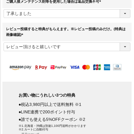
ご購入後メンテナンス剤等を使用した場合は返品交換不可
(
必
須
)
レビュー投稿すると特典がもらえます。※レビュー投稿のみだけ。(特典は
画像確認)
(
必
須
)
お買い物にうれしい3つの特典
●税込3,980円以上で送料無料 ※1
●LINE連携で200ポイント付与
●誰でも使える5%OFFクーポン ※2
※1.北海道・沖縄は別途1,100円送料がかかります
※2.カートに自動付与