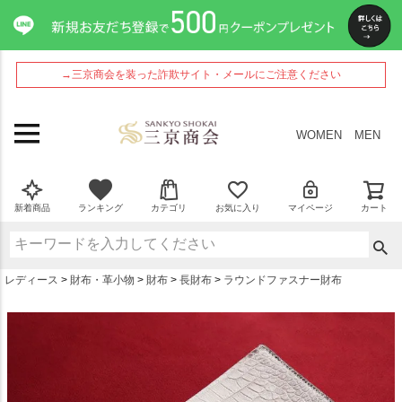
ペー
ジト
ップ
へ
→三京商会を装った詐欺サイト・メールにご注意ください
WOMEN
MEN
新着商品
ランキング
カテゴリ
お気に入り
マイページ
カート
レディース
財布・革小物
財布
長財布
ラウンドファスナー財布