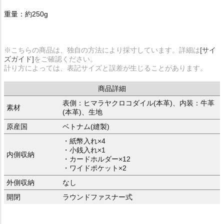
重量：約250g
※こちらの商品は、独自の方法により採寸しています。詳細は
[サイ
ズガイド]
をご確認ください。
計り方によっては、表記サイズと誤差が生じることがあります。
商品詳細
表側：ヒマラヤクロコダイル(本革)、内装：牛革
素材
(本革)、生地
原産国
ベトナム(縫製)
・紙幣入れ×4
・小銭入れ×1
内側収納
・カードホルダー×12
・ワイドポケット×2
外側収納
なし
開閉
ラウンドファスナー式