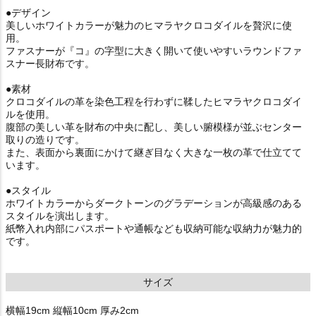
●デザイン
美しいホワイトカラーが魅力のヒマラヤクロコダイルを贅沢に使
用。
ファスナーが『コ』の字型に大きく開いて使いやすいラウンドファ
スナー長財布です。
●素材
クロコダイルの革を染色工程を行わずに鞣したヒマラヤクロコダイ
ルを使用。
腹部の美しい革を財布の中央に配し、美しい腑模様が並ぶセンター
取りの造りです。
また、表面から裏面にかけて継ぎ目なく大きな一枚の革で仕立てて
います。
●スタイル
ホワイトカラーからダークトーンのグラデーションが高級感のある
スタイルを演出します。
紙幣入れ内部にパスポートや通帳なども収納可能な収納力が魅力的
です。
サイズ
横幅19cm 縦幅10cm 厚み2cm