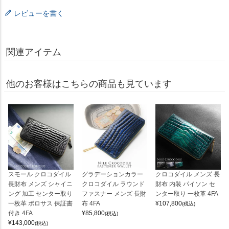
レビューを書く
関連アイテム
他のお客様はこちらの商品も見ています
スモール クロコダイル
グラデーションカラー
クロコダイル メンズ 長
長財布 メンズ シャイニ
クロコダイル ラウンド
財布 内装 パイソン セ
ング 加工 センター取り
ファスナー メンズ 長財
ンター取り 一枚革 4FA
一枚革 ポロサス 保証書
布 4FA
¥
107,800
(税込)
付き 4FA
¥
85,800
(税込)
¥
143,000
(税込)