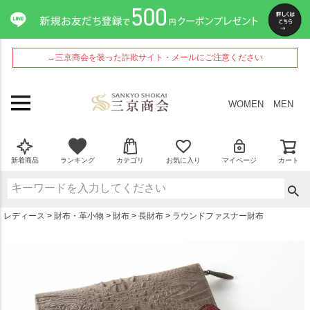
ペー
ジト
ップ
へ
→三京商会を装った詐欺サイト・メールにご注意ください
WOMEN
MEN
新着商品
ランキング
カテゴリ
お気に入り
マイページ
カート
レディース
財布・革小物
財布
長財布
ラウンドファスナー財布