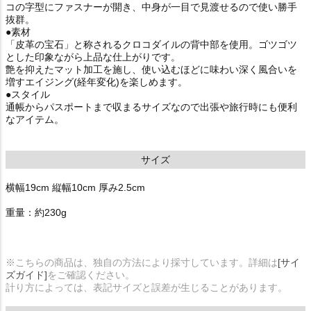
コの字型にファスナーが開き、中身が一目で見渡せるので使い勝手
抜群。
●素材
「皮革の宝石」と称されるクロコダイルの背中部を使用。ゴツゴツ
とした印象ながら上品な仕上がりです。
艶を抑えたマット加工を施し、使い込むほどに味わい深く風合いを
増すエイジング(経年変化)を楽しめます。
●スタイル
通帳からパスポートまで収まるサイズなので出張や旅行時にも便利
なアイテム。
サイズ
横幅19cm 縦幅10cm 厚み2.5cm
重量：約230g
※こちらの商品は、独自の方法により採寸しています。詳細は
[サイ
ズガイド]
をご確認ください。
計り方によっては、表記サイズと誤差が生じることがあります。