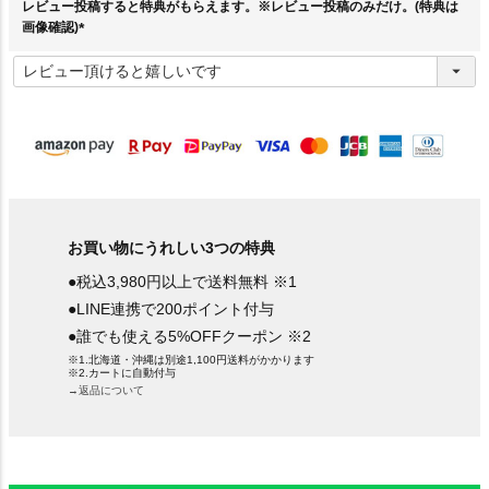
レビュー投稿すると特典がもらえます。※レビュー投稿のみだけ。(特典は
画像確認)
(
必
須
)
お買い物にうれしい3つの特典
●税込3,980円以上で送料無料 ※1
●LINE連携で200ポイント付与
●誰でも使える5%OFFクーポン ※2
※1.北海道・沖縄は別途1,100円送料がかかります
※2.カートに自動付与
→返品について