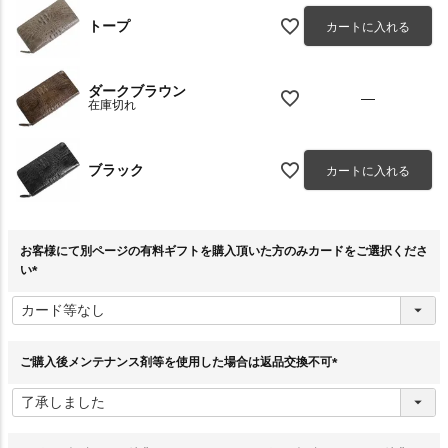
トープ
カートに入れる
ダークブラウン
—
在庫切れ
ブラック
カートに入れる
お客様にて別ページの有料ギフトを購入頂いた方のみカードをご選択くださ
い
(
必
須
)
ご購入後メンテナンス剤等を使用した場合は返品交換不可
(
必
須
)