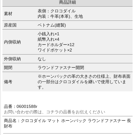
商品詳細
表側：クロコダイル
素材
内装：牛革(本革)、生地
原産国
ベトナム(縫製)
小銭入れ×1
紙幣入れ×4
内側収納
カードホルダー×12
ワイドポケット×2
外側収納
なし
開閉
ラウンドファスナー開閉
※ホーンバックの革の大きさの仕様上、財布表面
備考
の一部分はクロコダイルを継いで使用していま
す。
品番：06001588r
お問い合わせの際は、コチラの品番をお伝えください
商品名：クロコダイル マット ホーンバック ラウンドファスナー 長
財布