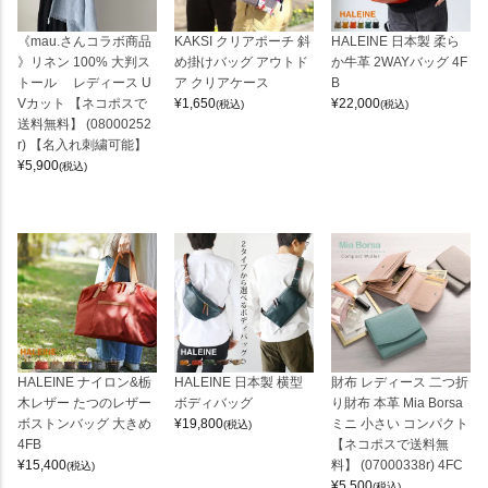
《mau.さんコラボ商品
KAKSI クリアポーチ 斜
HALEINE 日本製 柔ら
》リネン 100% 大判ス
め掛けバッグ アウトド
か牛革 2WAYバッグ 4F
トール レディース U
ア クリアケース
B
Vカット 【ネコポスで
¥
1,650
¥
22,000
(税込)
(税込)
送料無料】 (08000252
r) 【名入れ刺繍可能】
¥
5,900
(税込)
HALEINE ナイロン&栃
HALEINE 日本製 横型
財布 レディース 二つ折
木レザー たつのレザー
ボディバッグ
り財布 本革 Mia Borsa
ボストンバッグ 大きめ
¥
19,800
ミニ 小さい コンパクト
(税込)
4FB
【ネコポスで送料無
¥
15,400
料】 (07000338r) 4FC
(税込)
¥
5,500
(税込)