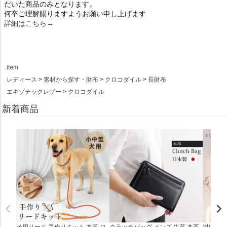
だいた商品のみとなります。
何卒ご理解賜りますようお願い申し上げます
詳細はこちら→
item
レディース
素材から探す・財布
クロコダイル
長財布
エキゾチックレザー
クロコダイル
新着商品
犬用リード 手作りキット 本革 ロ
クラッチバッグ メンズ 牛革 本革
掛け時計