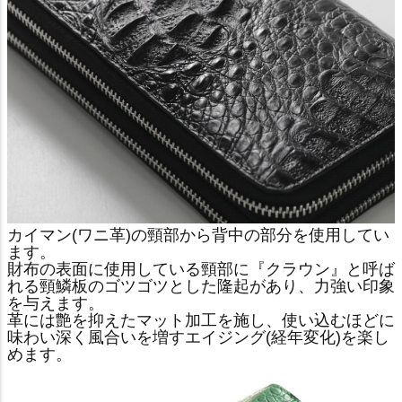
カイマン(ワニ革)の頸部から背中の部分を使用してい
ます。
財布の表面に使用している頸部に『クラウン』と呼ば
れる頸鱗板のゴツゴツとした隆起があり、力強い印象
を与えます。
革には艶を抑えたマット加工を施し、使い込むほどに
味わい深く風合いを増すエイジング(経年変化)を楽し
めます。