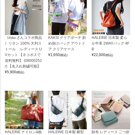
《mau.さんコラボ商品
KAKSI クリアポーチ 斜
HALEINE 日本製 柔ら
》リネン 100% 大判ス
め掛けバッグ アウトド
か牛革 2WAYバッグ 4F
トール レディース U
ア クリアケース
B
Vカット 【ネコポスで
¥
1,650
¥
22,000
(税込)
(税込)
送料無料】 (08000252
r) 【名入れ刺繍可能】
¥
5,900
(税込)
HALEINE ナイロン&栃
HALEINE 日本製 横型
財布 レディース 二つ折