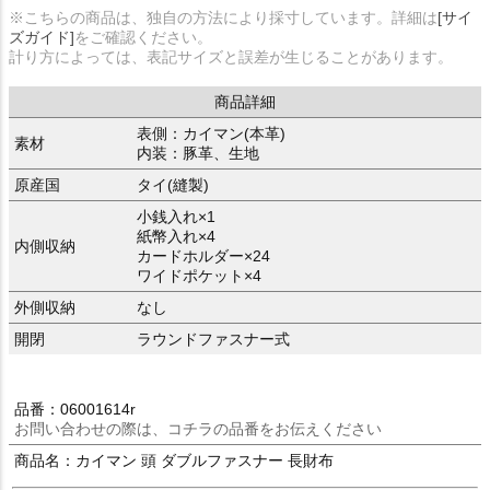
※こちらの商品は、独自の方法により採寸しています。詳細は
[サイ
ズガイド]
をご確認ください。
計り方によっては、表記サイズと誤差が生じることがあります。
商品詳細
表側：カイマン(本革)
素材
内装：豚革、生地
原産国
タイ(縫製)
小銭入れ×1
紙幣入れ×4
内側収納
カードホルダー×24
ワイドポケット×4
外側収納
なし
開閉
ラウンドファスナー式
品番：06001614r
お問い合わせの際は、コチラの品番をお伝えください
商品名：カイマン 頭 ダブルファスナー 長財布