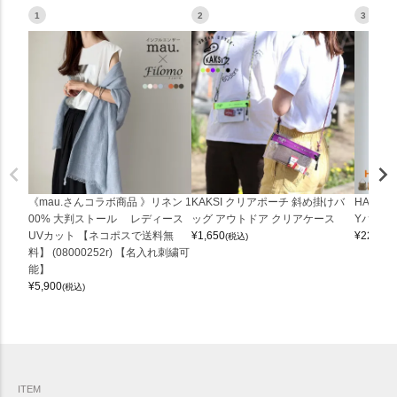
1
2
3
《mau.さんコラボ商品 》リネン 1
KAKSI クリアポーチ 斜め掛けバ
HALEI
00% 大判ストール レディース
ッグ アウトドア クリアケース
Yバッグ 
UVカット 【ネコポスで送料無
¥
1,650
¥
22,000
(税込)
料】 (08000252r) 【名入れ刺繍可
能】
¥
5,900
(税込)
ITEM