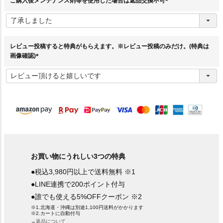
ご購入後メンテナンス剤等を使用した場合は返品交換不可
(
必
須
)
レビュー投稿すると特典がもらえます。※レビュー投稿のみだけ。(特典は
画像確認)
(
必
須
)
お買い物にうれしい3つの特典
●税込3,980円以上で送料無料 ※1
●LINE連携で200ポイント付与
●誰でも使える5%OFFクーポン ※2
※1.北海道・沖縄は別途1,100円送料がかかります
※2.カートに自動付与
→返品について