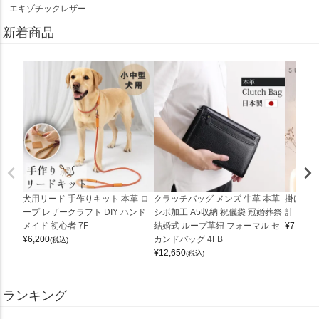
エキゾチックレザー
新着商品
犬用リード 手作りキット 本革 ロ
クラッチバッグ メンズ 牛革 本革
掛け時計
ープ レザークラフト DIY ハンド
シボ加工 A5収納 祝儀袋 冠婚葬祭
計 (0900
メイド 初心者 7F
結婚式 ループ革紐 フォーマル セ
¥
7,150
(
¥
6,200
カンドバッグ 4FB
(税込)
¥
12,650
(税込)
ランキング