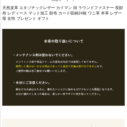
天然皮革 エキゾチックレザー カイマン 頭 ラウンドファスナー 長財
布 レディース マット加工 財布 カード収納24枚 ワニ革 本革 レザー
母 女性 プレゼント ギフト