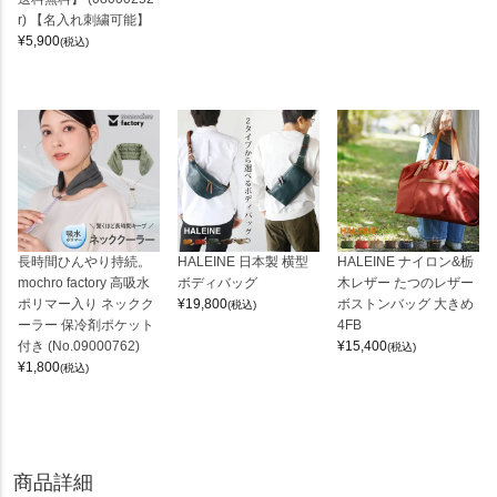
r) 【名入れ刺繍可能】
¥
5,900
(税込)
長時間ひんやり持続。
HALEINE 日本製 横型
HALEINE ナイロン&栃
mochro factory 高吸水
ボディバッグ
木レザー たつのレザー
ポリマー入り ネックク
¥
19,800
ボストンバッグ 大きめ
(税込)
ーラー 保冷剤ポケット
4FB
付き (No.09000762)
¥
15,400
(税込)
¥
1,800
(税込)
商品詳細