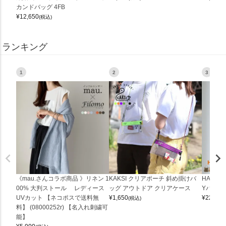
カンドバッグ 4FB
¥
12,650
(税込)
ランキング
1
2
3
《mau.さんコラボ商品 》リネン 1
KAKSI クリアポーチ 斜め掛けバ
HALEI
00% 大判ストール レディース
ッグ アウトドア クリアケース
Yバッグ 
UVカット 【ネコポスで送料無
¥
1,650
¥
22,000
(税込)
料】 (08000252r) 【名入れ刺繍可
能】