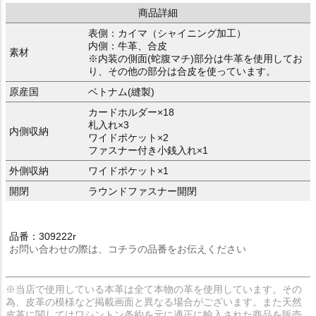
商品詳細
表側：カイマ（シャイニング加工）
内側：牛革、合皮
素材
※内装の側面(蛇腹マチ)部分は牛革を使用してお
り、その他の部分は合皮を使っています。
原産国
ベトナム(縫製)
カードホルダー×18
札入れ×3
内側収納
ワイドポケット×2
ファスナー付き小銭入れ×1
外側収納
ワイドポケット×1
開閉
ラウンドファスナー開閉
品番：309222r
お問い合わせの際は、コチラの品番をお伝えください
※当店で使用している本革は全て本物の革を使用しています。その
為、皮革の模様など掲載画面と異なる場合がございます。また天然
皮革に関してはワシントン条約を元に適正に輸入された商品を販売