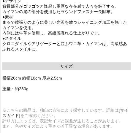
●デザイン
背骨部分がゴツゴツと隆起し重厚な存在感で人々を魅了する、
カイマンの尾の部分を使用したラウンドファスナー長財布。
●素材
まるで鏡張りのように美しい光沢を放つシャイニング加工を施した
カイマンを使用。
内側には牛革を使用し、高級感溢れる仕上がりです。
●スタイル
クロコダイルやアリゲーターと並ぶワニ革・カイマンは、高級感あ
ふれるスタイルに。
サイズ
横幅20cm 縦幅10cm 厚み2.5cm
重量：約230g
※こちらの商品は、独自の方法により採寸しています。詳細は
[サイ
ズガイド]
をご確認ください。
計り方によっては、表記サイズと誤差が生じることがあります。
また、色やサイズにより重さが若干異なる場合があります。