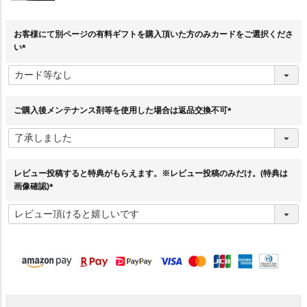
お客様にて別ページの有料ギフトを購入頂いた方のみカードをご選択くださ
い
(
必
須
)
ご購入後メンテナンス剤等を使用した場合は返品交換不可
(
必
須
)
レビュー投稿すると特典がもらえます。※レビュー投稿のみだけ。(特典は
画像確認)
(
必
須
)