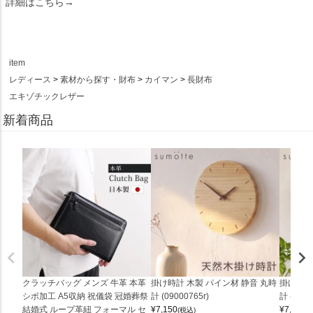
詳細はこちら→
item
レディース
素材から探す・財布
カイマン
長財布
エキゾチックレザー
新着商品
クラッチバッグ メンズ 牛革 本革
掛け時計 木製 パイン材 静音 丸時
掛け時計
シボ加工 A5収納 祝儀袋 冠婚葬祭
計 (09000765r)
計 (0900
結婚式 ループ革紐 フォーマル セ
¥
7,150
¥
7,150
(税込)
(