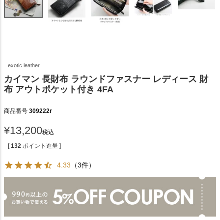
exotic leather
カイマン 長財布 ラウンドファスナー レディース 財
布 アウトポケット付き 4FA
商品番号
309222r
¥
13,200
税込
[
132
ポイント進呈 ]
4.33
（3件）