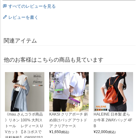
すべてのレビューを見る
レビューを書く
関連アイテム
他のお客様はこちらの商品も見ています
《mau.さんコラボ商品
KAKSI クリアポーチ 斜
HALEINE 日本製 柔ら
》リネン 100% 大判ス
め掛けバッグ アウトド
か牛革 2WAYバッグ 4F
トール レディース U
ア クリアケース
B
Vカット 【ネコポスで
¥
1,650
¥
22,000
(税込)
(税込)
送料無料】 (08000252