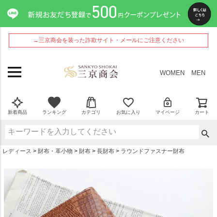
ペー
ジト
ップ
へ
→三京商会を装った詐欺サイト・メールにご注意ください
WOMEN
MEN
新着商品
ランキング
カテゴリ
お気に入り
マイページ
カート
レディース
財布・革小物
財布
長財布
ラウンドファスナー財布