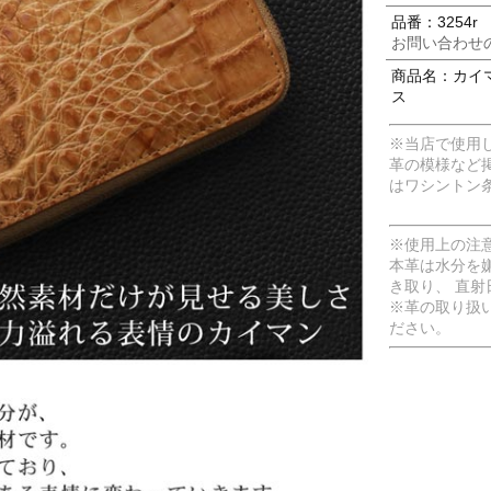
品番：3254r
お問い合わせ
商品名：カイマ
ス
※当店で使用
革の模様など
はワシントン
※使用上の注
本革は水分を
き取り、 直
※革の取り扱
ださい。