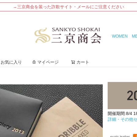
→三京商会を装った詐欺サイト・メールにご注意ください
WOMEN
M
検索
お気に入り
マイページ
カート
開催期間:8/4 18:
詳細・その他
exotic leather