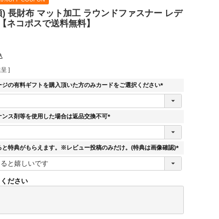
頭) 長財布 マット加工 ラウンドファスナー レデ
FA【ネコポスで送料無料】
込
呈 ]
ージの有料ギフトを購入頂いた方のみカードをご選択ください
(
必
須
ナンス剤等を使用した場合は返品交換不可
)
(
必
須
ると特典がもらえます。※レビュー投稿のみだけ。(特典は画像確認)
)
(
必
須
てください
)