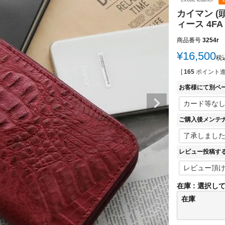
カイマン (
ィース 4
商品番号
3254r
¥
16,500
税
[
165
ポイント進
お客様にて別ペ
ご購入後メンテ
レビュー投稿す
在庫
選択し
在庫