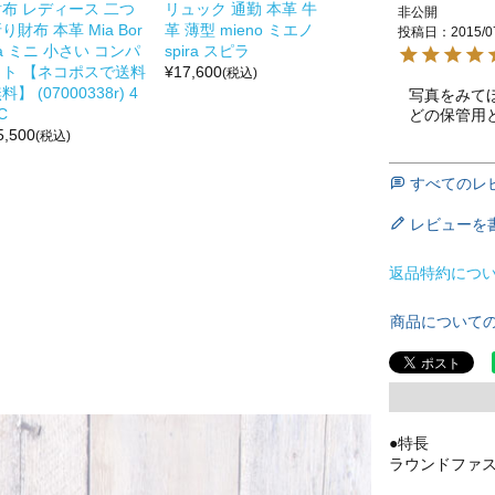
財布 レディース 二つ
リュック 通勤 本革 牛
非公開
り財布 本革 Mia Bor
革 薄型 mieno ミエノ
投稿日
2015/0
a ミニ 小さい コンパ
spira スピラ
クト 【ネコポスで送料
¥
17,600
(税込)
料】 (07000338r) 4
写真をみて
C
どの保管用
5,500
(税込)
すべてのレ
レビューを
返品特約につ
商品について
●特長
ラウンドファス