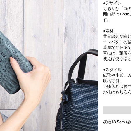
●デザイン
ぐるりと「コ
開口部は12c
す。
●素材
背骨部分が隆
インパクトの
重厚な存在感
革には、艶感
使えば使うほ
●スタイル
紙幣や小銭、
収納可能。
小銭入れは片
お札はもちろ
横幅18.5cm 縦