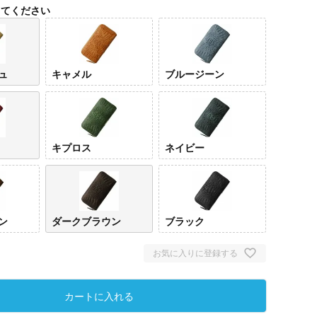
してください
ュ
キャメル
ブルージーン
キプロス
ネイビー
トベー
キャメル
ブルージー
カンパリ
キプロス
ネイ
ン
ン
ダークブラウン
ブラック
お気に入りに登録する
カートに入れる