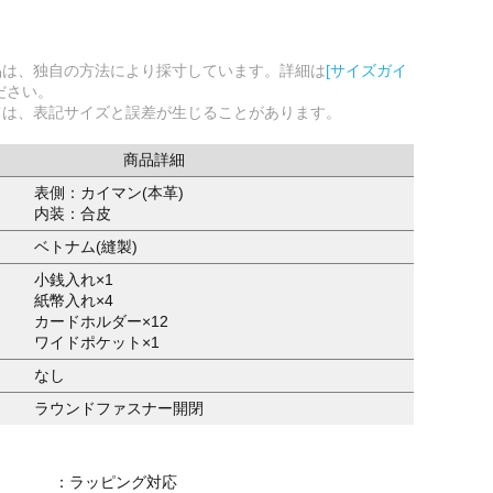
品は、独自の方法により採寸しています。詳細は
[サイズガイ
ださい。
ては、表記サイズと誤差が生じることがあります。
商品詳細
表側：カイマン(本革)
内装：合皮
ベトナム(縫製)
小銭入れ×1
紙幣入れ×4
カードホルダー×12
ワイドポケット×1
なし
ラウンドファスナー開閉
：ラッピング対応