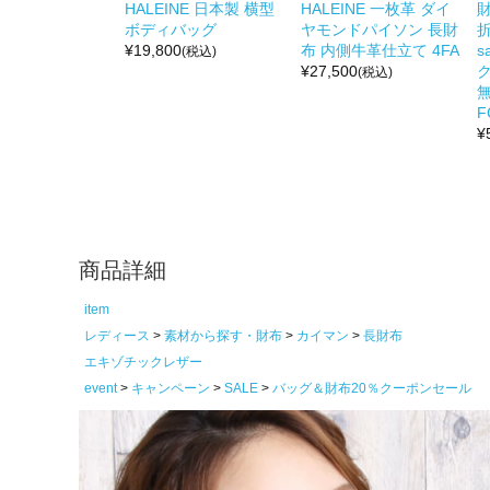
HALEINE 日本製 横型
HALEINE 一枚革 ダイ
ボディバッグ
ヤモンドパイソン 長財
折
¥
19,800
布 内側牛革仕立て 4FA
s
(税込)
¥
27,500
(税込)
無
F
¥
商品詳細
item
レディース
素材から探す・財布
カイマン
長財布
エキゾチックレザー
event
キャンペーン
SALE
バッグ＆財布20％クーポンセール