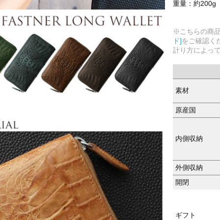
重量：約200g
※こちらの商
ド]
をご確認く
計り方によっ
素材
原産国
内側収納
外側収納
開閉
ギフト