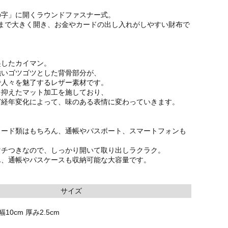
の字」に開くラウンドファスナー式。
mまで大きく開き、お金やカードの出し入れがしやすい財布で
起したカイマン。
強いゴツゴツとした背骨部分が、
で人々を魅了するレザー素材です。
を抑えたマット加工を施しており、
ど経年変化によって、味のある表情に変わっていきます。
カード類はもちろん、通帳やパスポート、スマートフォンも
マチつきなので、しっかり開いて取り出しラクラク。
ん、通帳やパスケースも収納可能な大容量です。
サイズ
幅10cm 厚み2.5cm