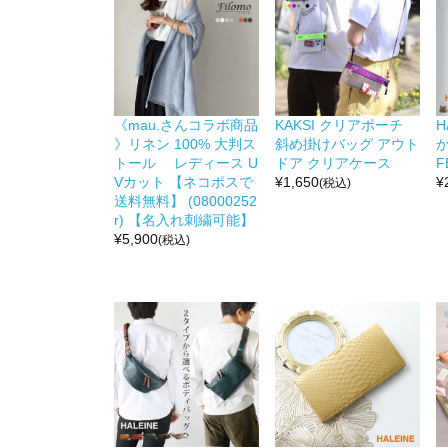
《mau.さんコラボ商品
KAKSI クリアポーチ
H
》リネン 100% 大判ス
斜め掛けバッグ アウト
か
トール レディース U
ドア クリアケース
F
Vカット 【ネコポスで
¥
1,650
¥
(税込)
送料無料】 (08000252
r) 【名入れ刺繍可能】
¥
5,900
(税込)