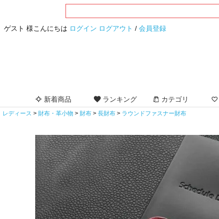
ゲスト 様こんにちは
ログイン
ログアウト
/
会員登録
新着商品
ランキング
カテゴリ
レディース
財布・革小物
財布
長財布
ラウンドファスナー財布