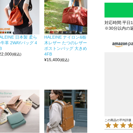
対応時間:平日10
※30分以内の
ALEINE 日本製 柔ら
HALEINE ナイロン&栃
牛革 2WAYバッグ 4
木レザー たつのレザー
B
ボストンバッグ 大きめ
22,000
4FB
(税込)
¥
15,400
(税込)