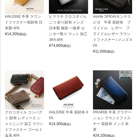
HALEINE 牛革 ラウン
ヒマラヤ クロコダイル
monte SPIGA/モンテス
ドファスナー長財布 日
二つ 折り財布 メンズ
ピガ 牛革 長財布 ブ
本製 4FA
日本製 無双 一枚革 セ
ライドル レザー ブ
¥
14,300
ンター取り マット 加工
ライドルレザー ラウン
(税込)
JRA 4FA
ドファスナー / メンズ 4
¥
74,800
FA
(税込)
¥
11,000
(税込)
クロコダイル コンパク
HALEINE 牛革 長財布 4
PRAIRIE 牛革 グラデー
ト 財布 レディース シ
FA
ション ラウンドファス
ャイニング 加工 ラウン
¥
14,300
ナー 長財布 メンズ 本
(税込)
ドファスナー ゴールド
革
金具 4FA
¥
24,200
(税込)