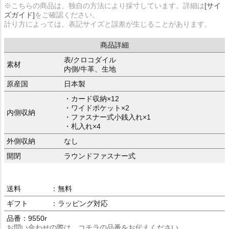
※こちらの商品は、独自の方法により採寸しています。詳細は
[サイ
ズガイド]
をご確認ください。
計り方によっては、表記サイズと誤差が生じることがあります。
商品詳細
表/クロコダイル
素材
内側/牛革、生地
原産国
日本製
・カード収納×12
・ワイドポケット×2
内側収納
・ファスナー式小銭入れ×1
・札入れ×4
外側収納
なし
開閉
ラウンドファスナー式
送料
：無料
ギフト
：ラッピング対応
品番：9550r
お問い合わせの際は、コチラの品番をお伝えください