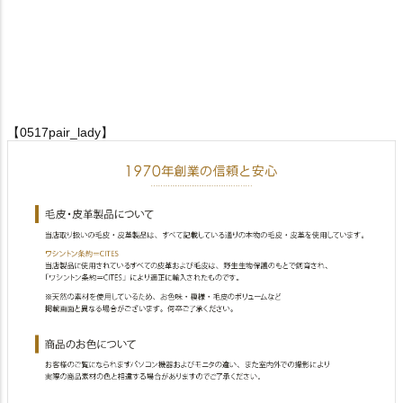
【0517pair_lady】