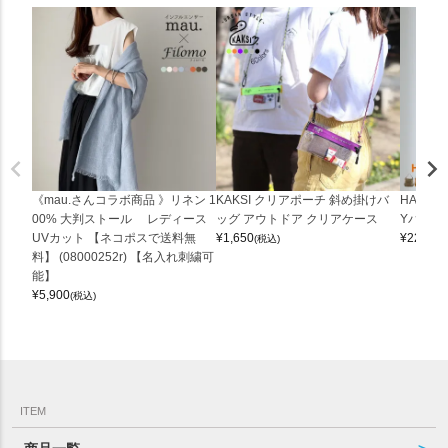
《mau.さんコラボ商品 》リネン 1
KAKSI クリアポーチ 斜め掛けバ
HALEI
00% 大判ストール レディース
ッグ アウトドア クリアケース
Yバッグ 
UVカット 【ネコポスで送料無
¥
1,650
¥
22,000
(税込)
料】 (08000252r) 【名入れ刺繍可
能】
¥
5,900
(税込)
ITEM