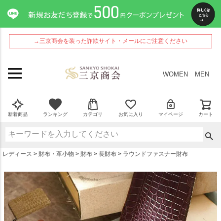
ペー
ジト
ップ
へ
→三京商会を装った詐欺サイト・メールにご注意ください
WOMEN
MEN
新着商品
ランキング
カテゴリ
お気に入り
マイページ
カート
レディース
財布・革小物
財布
長財布
ラウンドファスナー財布