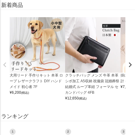
新着商品
犬用リード 手作りキット 本革 ロ
クラッチバッグ メンズ 牛革 本革
掛け時計
ープ レザークラフト DIY ハンド
シボ加工 A5収納 祝儀袋 冠婚葬祭
計 (0900
メイド 初心者 7F
結婚式 ループ革紐 フォーマル セ
¥
7,150
(
¥
6,200
カンドバッグ 4FB
(税込)
¥
12,650
(税込)
ランキング
1
2
3