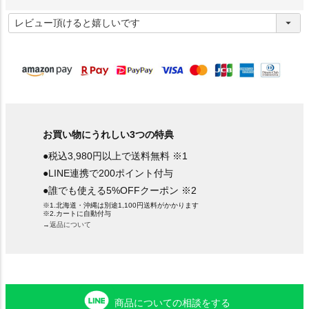
(
必
須
)
お買い物にうれしい3つの特典
●税込3,980円以上で送料無料 ※1
●LINE連携で200ポイント付与
●誰でも使える5%OFFクーポン ※2
※1.北海道・沖縄は別途1,100円送料がかかります
※2.カートに自動付与
→返品について
商品についての相談をする