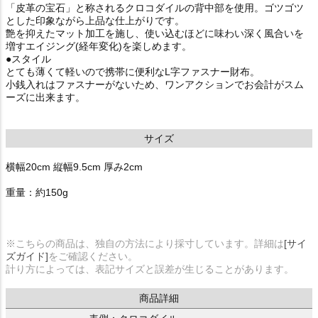
「皮革の宝石」と称されるクロコダイルの背中部を使用。ゴツゴツ
とした印象ながら上品な仕上がりです。
艶を抑えたマット加工を施し、使い込むほどに味わい深く風合いを
増すエイジング(経年変化)を楽しめます。
●スタイル
とても薄くて軽いので携帯に便利なL字ファスナー財布。
小銭入れはファスナーがないため、ワンアクションでお会計がスム
ーズに出来ます。
サイズ
横幅20cm 縦幅9.5cm 厚み2cm
重量：約150g
※こちらの商品は、独自の方法により採寸しています。詳細は
[サイ
ズガイド]
をご確認ください。
計り方によっては、表記サイズと誤差が生じることがあります。
商品詳細