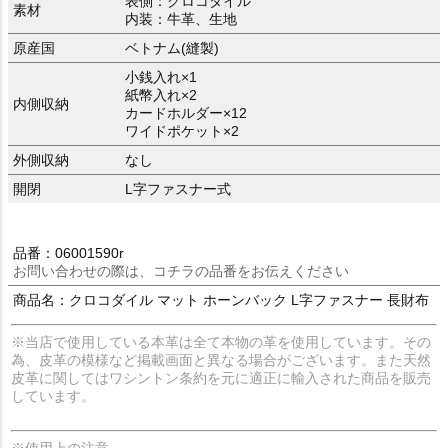
表側：クロコダイル
素材
内装：牛革、生地
原産国
ベトナム(縫製)
小銭入れ×1
紙幣入れ×2
内側収納
カードホルダー×12
ワイドポケット×2
外側収納
なし
開閉
L字ファスナー式
品番：06001590r
お問い合わせの際は、コチラの品番をお伝えください
商品名：クロコダイル マット ホーンバック L字ファスナー 長財布
※当店で使用している本革は全て本物の革を使用しています。その
為、皮革の模様など掲載画面と異なる場合がございます。また天然
皮革に関してはワシントン条約を元に適正に輸入された商品を販売
しています。