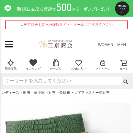
ペー
ジト
ップ
へ
→三京商会を装った詐欺サイト・メールにご注意ください
WOMEN
MEN
新着商品
ランキング
カテゴリ
お気に入り
マイページ
カート
レディース
財布・革小物
財布
長財布
Ｌ字ファスナー長財布