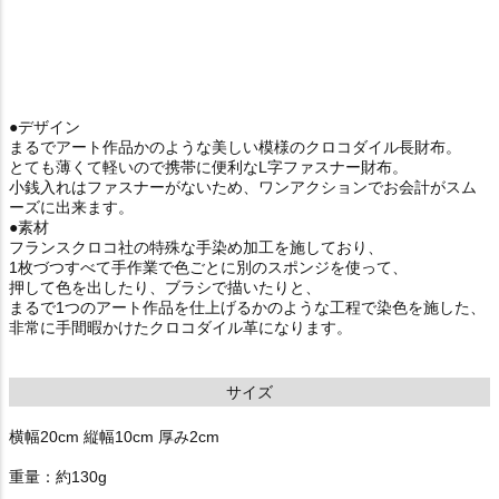
●デザイン
まるでアート作品かのような美しい模様のクロコダイル長財布。
とても薄くて軽いので携帯に便利なL字ファスナー財布。
小銭入れはファスナーがないため、ワンアクションでお会計がスム
ーズに出来ます。
●素材
フランスクロコ社の特殊な手染め加工を施しており、
1枚づつすべて手作業で色ごとに別のスポンジを使って、
押して色を出したり、ブラシで描いたりと、
まるで1つのアート作品を仕上げるかのような工程で染色を施した、
非常に手間暇かけたクロコダイル革になります。
サイズ
横幅20cm 縦幅10cm 厚み2cm
重量：約130g