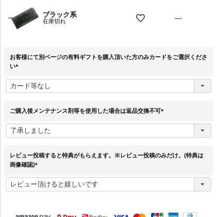
ブラック系
—
在庫切れ
お客様にて別ページの有料ギフトを購入頂いた方のみカードをご選択くださ
い
(
必
須
)
ご購入後メンテナンス剤等を使用した場合は返品交換不可
(
必
須
)
レビュー投稿すると特典がもらえます。※レビュー投稿のみだけ。(特典は
画像確認)
(
必
須
)