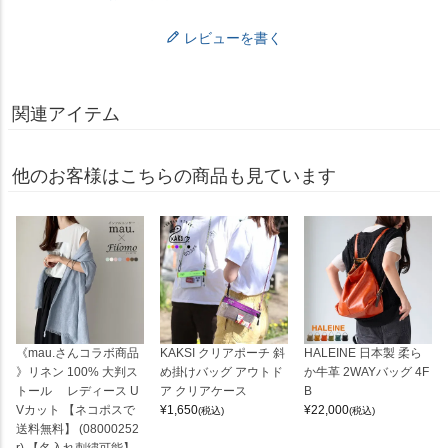
レビューを書く
関連アイテム
他のお客様はこちらの商品も見ています
《mau.さんコラボ商品
KAKSI クリアポーチ 斜
HALEINE 日本製 柔ら
》リネン 100% 大判ス
め掛けバッグ アウトド
か牛革 2WAYバッグ 4F
トール レディース U
ア クリアケース
B
Vカット 【ネコポスで
¥
1,650
¥
22,000
(税込)
(税込)
送料無料】 (08000252
r) 【名入れ刺繍可能】