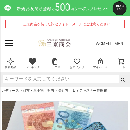
ペー
ジト
ップ
へ
→三京商会を装った詐欺サイト・メールにご注意ください
WOMEN
MEN
新着商品
ランキング
カテゴリ
お気に入り
マイページ
カート
レディース
財布・革小物
財布
長財布
Ｌ字ファスナー長財布