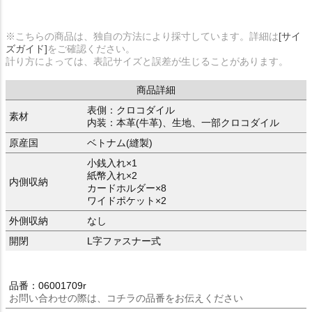
※こちらの商品は、独自の方法により採寸しています。詳細は
[サイ
ズガイド]
をご確認ください。
計り方によっては、表記サイズと誤差が生じることがあります。
商品詳細
表側：クロコダイル
素材
内装：本革(牛革)、生地、一部クロコダイル
原産国
ベトナム(縫製)
小銭入れ×1
紙幣入れ×2
内側収納
カードホルダー×8
ワイドポケット×2
外側収納
なし
開閉
L字ファスナー式
品番：06001709r
お問い合わせの際は、コチラの品番をお伝えください