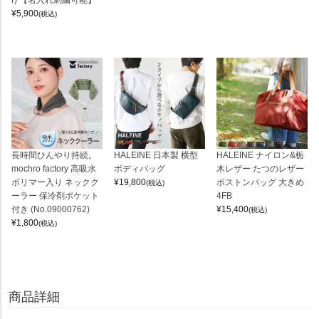
¥
5,900
(税込)
長時間ひんやり持続。
HALEINE 日本製 横型
HALEINE ナイロン&栃
mochro factory 高吸水
ボディバッグ
木レザー たつのレザー
ポリマー入り ネックク
¥
19,800
ボストンバッグ 大きめ
(税込)
ーラー 保冷剤ポケット
4FB
付き (No.09000762)
¥
15,400
(税込)
¥
1,800
(税込)
商品詳細